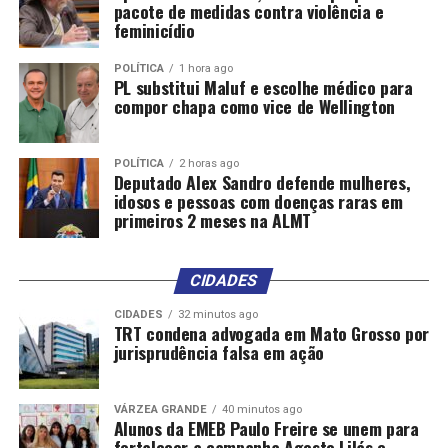
pacote de medidas contra violência e
feminicídio
POLÍTICA
1 hora ago
PL substitui Maluf e escolhe médico para
compor chapa como vice de Wellington
POLÍTICA
2 horas ago
Deputado Alex Sandro defende mulheres,
idosos e pessoas com doenças raras em
primeiros 2 meses na ALMT
CIDADES
CIDADES
32 minutos ago
TRT condena advogada em Mato Grosso por
jurisprudência falsa em ação
VÁRZEA GRANDE
40 minutos ago
Alunos da EMEB Paulo Freire se unem para
fortalecer a campanha Agosto Lilás e