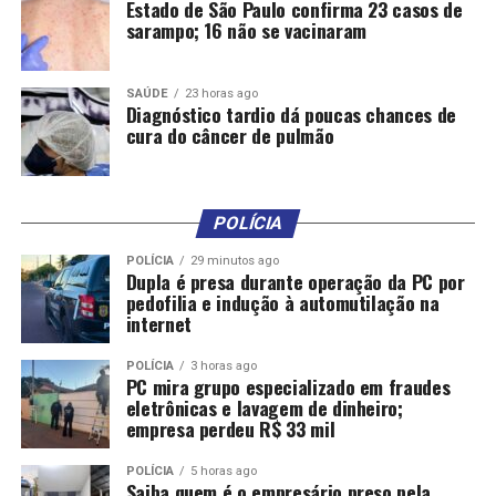
Estado de São Paulo confirma 23 casos de
Fonte:
ALMT – MT
sarampo; 16 não se vacinaram
SAÚDE
23 horas ago
Diagnóstico tardio dá poucas chances de
cura do câncer de pulmão
Comentários
POLÍCIA
POLÍCIA
29 minutos ago
Dupla é presa durante operação da PC por
RELATED TOPICS:
CONSTITUCIONALIDADE
DEFENDEM
DEPUTADOS
pedofilia e indução à automutilação na
DESTAQUE
FISCAIS
INCENTIVOS
LEI
POLITICA
REUNIÃO
STF
internet
UP NEXT
POLÍCIA
3 horas ago
Deputados aprovam projeto de resolução que cria o
PC mira grupo especializado em fraudes
programa ALMT Fiscaliza
eletrônicas e lavagem de dinheiro;
empresa perdeu R$ 33 mil
DON'T MISS
Deputado cobra agilidade na construção de área de
POLÍCIA
5 horas ago
escape na Serra de São Vicente e viaduto no Trevão
Saiba quem é o empresário preso pela