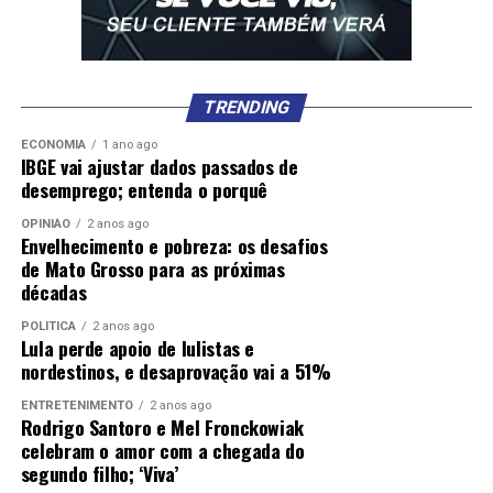
TRENDING
ECONOMIA
1 ano ago
IBGE vai ajustar dados passados de
desemprego; entenda o porquê
OPINIÃO
2 anos ago
Envelhecimento e pobreza: os desafios
de Mato Grosso para as próximas
décadas
POLÍTICA
2 anos ago
Lula perde apoio de lulistas e
nordestinos, e desaprovação vai a 51%
ENTRETENIMENTO
2 anos ago
Rodrigo Santoro e Mel Fronckowiak
celebram o amor com a chegada do
segundo filho; ‘Viva’