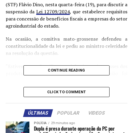
(STF) Flávio Dino, nesta quarta-feira (19), para discutir a
suspensão da
Lei 12709/2024
, que estabelece requisitos
para concessão de benefícios fiscais a empresas do setor
agroindustrial do estado.
Na ocasião, a comitiva mato-grossense defendeu a
constitucionalidade da lei e pediu ao ministro celeridade
na resolução da questão.
“Estivemos em Brasília para defender os interesses dos
CONTINUE READING
produtores rurais do nosso estado. A reunião foi
extremamente produtiva e o ministro Flávio Dino
assumiu o compromisso de mediar uma conciliação
CLICK TO COMMENT
entre os governos de Mato Grosso e do Pará, estado que
também tem tido dificuldades com a Moratória da Soja.
Estamos todos unidos em defesa de um dos pilares mais
ÚLTIMAS
POPULAR
VIDEOS
importantes da nossa economia: o agronegócio”,
afirmou Max Russi.
POLÍCIA
29 minutos ago
Dupla é presa durante operação da PC por