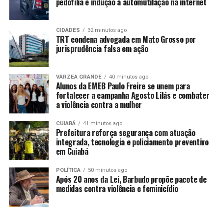
pedofilia e indução à automutilação na internet
A deputada Janaina Riva reforçou a importância da lei
para o desenvolvimento econômico e social de Mato
Grosso e informou que o senador Wellington Fagundes
CIDADES
32 minutos ago
TRT condena advogada em Mato Grosso por
(PL) promoverá uma audiência no Senado Federal, que
jurisprudência falsa em ação
deverá contar com a presença da Associação dos
Produtores de Soja e Milho de Mato Grosso (Aprosoja-
MT) e de empresas que atuam no setor.
VÁRZEA GRANDE
40 minutos ago
Alunos da EMEB Paulo Freire se unem para
fortalecer a campanha Agosto Lilás e combater
“Serão convidados todos aqueles que são impactados
a violência contra a mulher
pela moratória da soja, incluindo vereadores e a
Assembleia Legislativa, representada pelo presidente
CUIABÁ
41 minutos ago
Prefeitura reforça segurança com atuação
Max Russi, e haverá um grande debate sobre essa
integrada, tecnologia e policiamento preventivo
legislação. Depois, o ministro Flávio Dino fará uma
em Cuiabá
audiência de conciliação. Então, nós estamos na
expectativa de que o estado de Mato Grosso possa
POLÍTICA
50 minutos ago
Após 20 anos da Lei, Barbudo propõe pacote de
avançar e acabar de uma vez por todas com essa
medidas contra violência e feminicídio
moratória da soja, que tanto prejudica os produtores
mato-grossenses”, disse, em suas redes sociais.