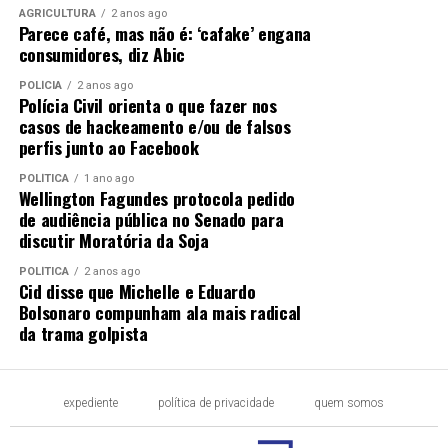
AGRICULTURA
2 anos ago
Parece café, mas não é: ‘cafake’ engana
consumidores, diz Abic
POLÍCIA
2 anos ago
Polícia Civil orienta o que fazer nos
casos de hackeamento e/ou de falsos
perfis junto ao Facebook
POLÍTICA
1 ano ago
Wellington Fagundes protocola pedido
de audiência pública no Senado para
discutir Moratória da Soja
POLÍTICA
2 anos ago
Cid disse que Michelle e Eduardo
Bolsonaro compunham ala mais radical
da trama golpista
expediente
política de privacidade
quem somos