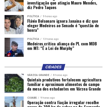
investigação que atingiu Mauro Mendes,
diz Pedro Taques
POLÍTICA
9 horas ago
Flávio Bolsonaro ignora Janaina e diz que
eleger Medeiros ao Senado é “questão de
honra”
POLÍTICA
13 horas ago
Medeiros critica aliança do PL com MDB
em MT: “É a Lei de Murphy”
CIDADES
VÁRZEA GRANDE
8 horas ago
Quintais produtivos fortalecem agricultura
familiar e aproximam alimentos do campo
da mesa dos estudantes em Várzea Grande
CUIABÁ
9 horas ago
Operação contra fiação irregular recolhe
cerca de 700 kg de cabos na Av. Fernando