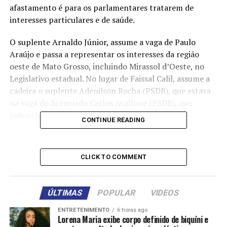
afastamento é para os parlamentares tratarem de
interesses particulares e de saúde.
O suplente Arnaldo Júnior, assume a vaga de Paulo
Araújo e passa a representar os interesses da região
oeste de Mato Grosso, incluindo Mirassol d’Oeste, no
Legislativo estadual. No lugar de Faissal Calil, assume a
cadeira o suplente Adenilson Rocha (PSDB), que estava
na vaga do licenciado Carlos Avallone (PSDB), que
voltou hoje (16) a ocupar a titularidade do cargo
CONTINUE READING
CLICK TO COMMENT
Comentários
ÚLTIMAS
POPULAR
VIDEOS
ENTRETENIMENTO
6 horas ago
RELATED TOPICS:
ASSEMBLEIA
ASSUMEM
DESTAQUE
Lorena Maria exibe corpo definido de biquíni e
DOIS
LEGISLATIVA
MESES
POLITICA
POR
QUATRO