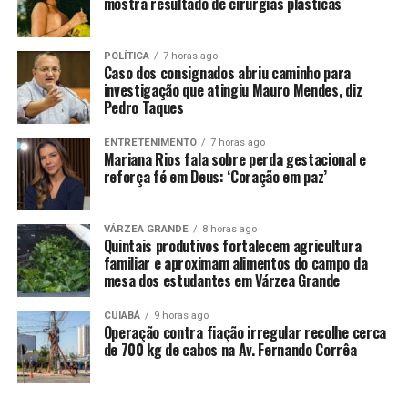
mostra resultado de cirurgias plásticas
SUPLENTES
VAGAS
UP NEXT
Assembleia autoriza Albert Einstein administrar o
POLÍTICA
7 horas ago
Caso dos consignados abriu caminho para
Hospital Central em Cuiabá
investigação que atingiu Mauro Mendes, diz
Pedro Taques
DON'T MISS
Deputado destina R$ 1 milhão para obras na Policlínica
do bairro Planalto, em Cuiabá
ENTRETENIMENTO
7 horas ago
Mariana Rios fala sobre perda gestacional e
reforça fé em Deus: ‘Coração em paz’
VÁRZEA GRANDE
8 horas ago
Quintais produtivos fortalecem agricultura
familiar e aproximam alimentos do campo da
mesa dos estudantes em Várzea Grande
CUIABÁ
9 horas ago
Operação contra fiação irregular recolhe cerca
de 700 kg de cabos na Av. Fernando Corrêa