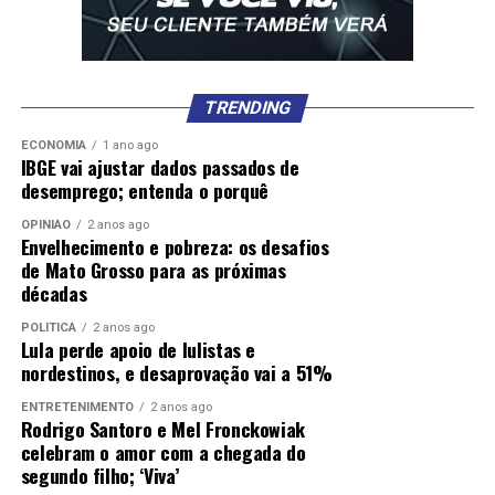
TRENDING
ECONOMIA
1 ano ago
IBGE vai ajustar dados passados de
desemprego; entenda o porquê
OPINIÃO
2 anos ago
Envelhecimento e pobreza: os desafios
de Mato Grosso para as próximas
décadas
POLÍTICA
2 anos ago
Lula perde apoio de lulistas e
nordestinos, e desaprovação vai a 51%
ENTRETENIMENTO
2 anos ago
Rodrigo Santoro e Mel Fronckowiak
celebram o amor com a chegada do
segundo filho; ‘Viva’