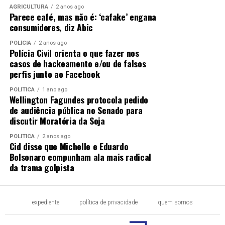
AGRICULTURA
2 anos ago
Parece café, mas não é: ‘cafake’ engana
consumidores, diz Abic
POLÍCIA
2 anos ago
Polícia Civil orienta o que fazer nos
casos de hackeamento e/ou de falsos
perfis junto ao Facebook
POLÍTICA
1 ano ago
Wellington Fagundes protocola pedido
de audiência pública no Senado para
discutir Moratória da Soja
POLÍTICA
2 anos ago
Cid disse que Michelle e Eduardo
Bolsonaro compunham ala mais radical
da trama golpista
expediente
política de privacidade
quem somos