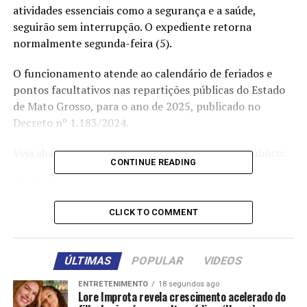
atividades essenciais como a segurança e a saúde,
seguirão sem interrupção. O expediente retorna
normalmente segunda-feira (5).
O funcionamento atende ao calendário de feriados e
pontos facultativos nas repartições públicas do Estado
de Mato Grosso, para o ano de 2025, publicado no
Decreto nº 1.183/2024.
Veja abaixo o que abre e o que fecha no serviço público:
CONTINUE READING
Ganha Tempo
Todas as unidades do Ganha Tempo estarão fechadas. O
CLICK TO COMMENT
atendimento ao público retorna na segunda-feira (5),
em todas as unidades do Estado.
ÚLTIMAS
POPULAR
VIDEOS
Saúde
ENTRETENIMENTO
18 segundos ago
Lore Improta revela crescimento acelerado do
De acordo com a Secretaria de Estado de Saúde (SES-