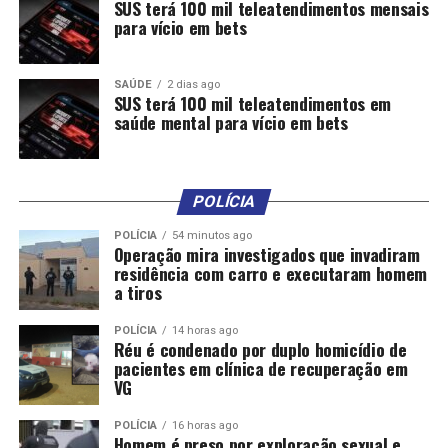
SUS terá 100 mil teleatendimentos mensais
abril, bairro Verdão – próximo à Arena Pantanal), a
para vício em bets
Central de Ocorrências de Cuiabá (Avenida Miguel Sutil,
2.839, bairro Areão) e a Central de Flagrantes de Várzea
Grande, todas unidades da Polícia Civil, funcionam
SAÚDE
2 dias ago
SUS terá 100 mil teleatendimentos em
normalmente e centralizam os procedimentos de
saúde mental para vício em bets
flagrantes e registros de boletins de ocorrências.
As delegacias especializadas de Homicídio (DHPP), de
Trânsito (Deletran) e a de Repressão a Roubos e Furtos
POLÍCIA
de Veículos (Derfva) estarão em regime de plantão para
POLÍCIA
54 minutos ago
os atendimentos emergenciais.
Operação mira investigados que invadiram
residência com carro e executaram homem
A Polícia Civil reforça que para ocorrências envolvendo
a tiros
violência doméstica e sexual, tem um Plantão de
Atendimento em Cuiabá, que funciona 24h e atende
POLÍCIA
14 horas ago
Réu é condenado por duplo homicídio de
mulheres, crianças e adolescentes vítimas na capital. O
pacientes em clínica de recuperação em
Plantão está localizado na Avenida Dante Martins de
VG
Oliveira, s/n, no bairro Planalto.
POLÍCIA
16 horas ago
Homem é preso por exploração sexual e