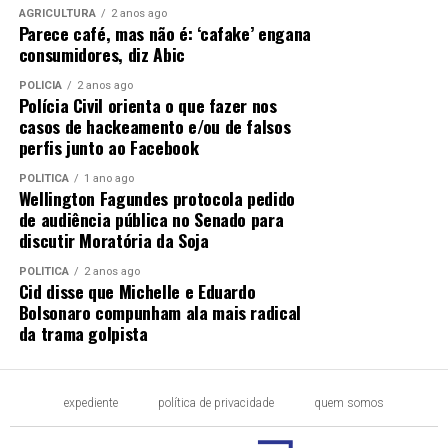
AGRICULTURA
2 anos ago
Parece café, mas não é: ‘cafake’ engana
consumidores, diz Abic
POLÍCIA
2 anos ago
Polícia Civil orienta o que fazer nos
casos de hackeamento e/ou de falsos
perfis junto ao Facebook
POLÍTICA
1 ano ago
Wellington Fagundes protocola pedido
de audiência pública no Senado para
discutir Moratória da Soja
POLÍTICA
2 anos ago
Cid disse que Michelle e Eduardo
Bolsonaro compunham ala mais radical
da trama golpista
expediente
política de privacidade
quem somos