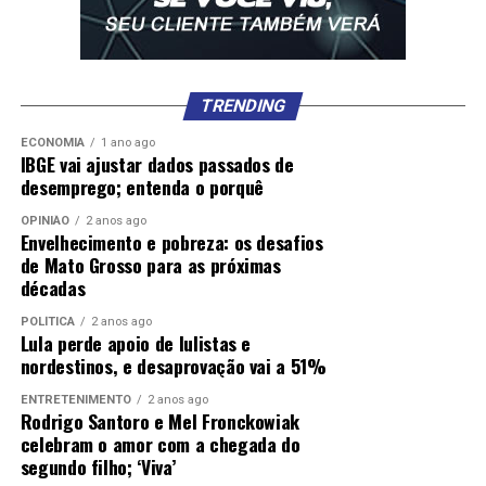
TRENDING
ECONOMIA
1 ano ago
IBGE vai ajustar dados passados de
desemprego; entenda o porquê
OPINIÃO
2 anos ago
Envelhecimento e pobreza: os desafios
de Mato Grosso para as próximas
décadas
POLÍTICA
2 anos ago
Lula perde apoio de lulistas e
nordestinos, e desaprovação vai a 51%
ENTRETENIMENTO
2 anos ago
Rodrigo Santoro e Mel Fronckowiak
celebram o amor com a chegada do
segundo filho; ‘Viva’