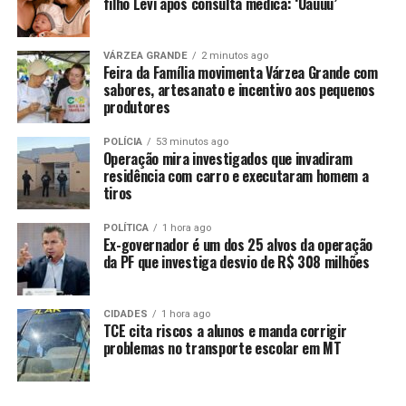
filho Levi após consulta médica: ‘Uauuu’
MT) apenas a sede administrativa, o Centro de
Reabilitação Integral Dom Aquino Correa (Cridac), o
VÁRZEA GRANDE
2 minutos ago
Centro Estadual de Odontologia para Pacientes
Feira da Família movimenta Várzea Grande com
Especiais (Ceope), o Centro Estadual de Referência em
sabores, artesanato e incentivo aos pequenos
produtores
Média e Alta Complexidades (Cermac), o MT
Hemocentro e a Farmácia Especializada de Alto Custo,
POLÍCIA
53 minutos ago
não terão expediente no feriado. O expediente retorna
Operação mira investigados que invadiram
segunda-feira (5).
residência com carro e executaram homem a
tiros
O Laboratório Central de Saúde Pública (Lacen) estará
POLÍTICA
1 hora ago
funcionando em regime de plantão.
Ex-governador é um dos 25 alvos da operação
da PF que investiga desvio de R$ 308 milhões
A rede hospitalar do Estado, o Serviço de Atendimento
de Urgência (Samu) e a Central Estadual de Transplante
trabalham normalmente no feriado.
CIDADES
1 hora ago
TCE cita riscos a alunos e manda corrigir
problemas no transporte escolar em MT
Centro Estadual de Cidadania
Localizado no Várzea Grande Shopping, o Centro