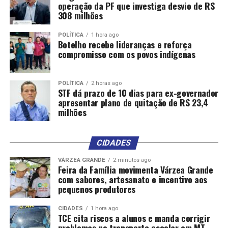
operação da PF que investiga desvio de R$
UP NEXT
Trânsito será interrompido por um dia para implantação
308 milhões
de pista extra na Miguel Sutil
POLÍTICA
1 hora ago
Botelho recebe lideranças e reforça
DON'T MISS
Comércio fecha em Cuiabá e Várzea Grande nesta
compromisso com os povos indígenas
quinta-feira
POLÍTICA
2 horas ago
STF dá prazo de 10 dias para ex-governador
apresentar plano de quitação de R$ 23,4
milhões
CIDADES
VÁRZEA GRANDE
2 minutos ago
Feira da Família movimenta Várzea Grande
com sabores, artesanato e incentivo aos
pequenos produtores
CIDADES
1 hora ago
TCE cita riscos a alunos e manda corrigir
problemas no transporte escolar em MT