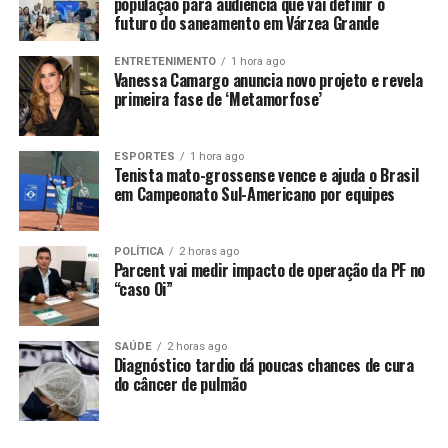
população para audiência que vai definir o
futuro do saneamento em Várzea Grande
Constituição Federal, é composto de sete magistrados.
ENTRETENIMENTO
1 hora ago
São dois desembargadores escolhidos dentre os
Vanessa Camargo anuncia novo projeto e revela
membros do Tribunal de Justiça; dois juízes também
primeira fase de ‘Metamorfose’
definidos pelo TJ; um juiz federal indicado pelo Tribunal
Regional Federal da 1ª Região e dois advogados
ESPORTES
1 hora ago
nomeados pelo presidente da República entre seis
Tenista mato-grossense vence e ajuda o Brasil
definidos pelo TJ.
em Campeonato Sul-Americano por equipes
POLÍTICA
2 horas ago
Parcent vai medir impacto de operação da PF no
“caso Oi”
Comentários
SAÚDE
2 horas ago
Diagnóstico tardio dá poucas chances de cura
do câncer de pulmão
RELATED TOPICS:
DESEMBARGADORES
DESTAQUE
DIA
DISPUTAM
ELEIÇÃO
POLITICA
PRESIDÊNCIA
PRÓXIMO
TREMT