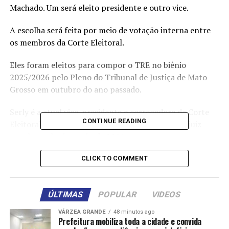
Machado. Um será eleito presidente e outro vice.
A escolha será feita por meio de votação interna entre
os membros da Corte Eleitoral.
Eles foram eleitos para compor o TRE no biênio
2025/2026 pelo Pleno do Tribunal de Justiça de Mato
Grosso em outubro do ano passado.
Serly é a atual vice-presidente e corregedora da Corte
CONTINUE READING
Eleitoral, enquanto Marcos Machado atua como juiz-
membro substituto desde 2021.
Ambos seguem dialogando com os colegas em busca de
CLICK TO COMMENT
apoio.
O mandato da atual presidente, desembargadora Maria
ÚLTIMAS
POPULAR
VIDEOS
Aparecida Ribeiro, se encerra em 28 de abril.
VÁRZEA GRANDE
48 minutos ago
Prefeitura mobiliza toda a cidade e convida
O Tribunal Regional Eleitoral, conforme determina a