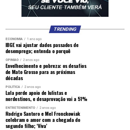
TRENDING
ECONOMIA
1 ano ago
IBGE vai ajustar dados passados de
desemprego; entenda o porquê
OPINIÃO
2 anos ago
Envelhecimento e pobreza: os desafios
de Mato Grosso para as próximas
décadas
POLÍTICA
2 anos ago
Lula perde apoio de lulistas e
nordestinos, e desaprovação vai a 51%
ENTRETENIMENTO
2 anos ago
Rodrigo Santoro e Mel Fronckowiak
celebram o amor com a chegada do
segundo filho; ‘Viva’