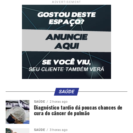
UP NEXT
ADVERTISEMENT
Deputado apresenta novo projeto para proibir
mercadinhos em presídios de Mato Grosso
DON'T MISS
Presidente do TCE destaca coragem de Mauro Mendes
em concluir Hospital Central
SAÚDE
SAÚDE
2 horas ago
Diagnóstico tardio dá poucas chances de
cura do câncer de pulmão
SAÚDE
3 horas ago