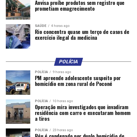
Anvisa proíbe produtos sem registro que
prometiam emagrecimento
SAÚDE
4 horas ago
Rio concentra quase um terço de casos de
exercício ilegal da medicina
POLÍCIA
POLÍCIA
9 horas ago
PM apreende adolescente suspeito por
homicídio em zona rural de Poconé
POLÍCIA
10 horas ago
Operação mira investigados que invadiram
residência com carro e executaram homem
a tiros
POLÍCIA
23 horas ago
Réu é condenado por duplo homicídio de