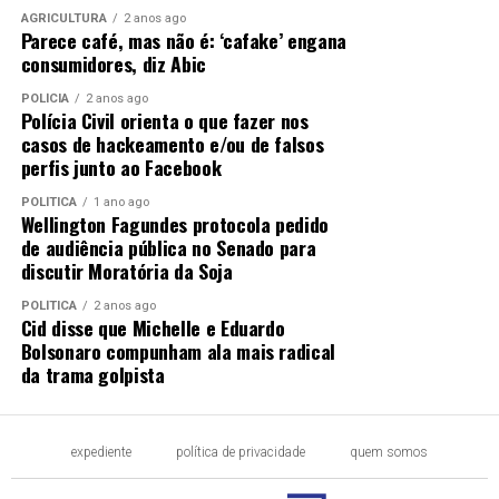
AGRICULTURA
2 anos ago
Parece café, mas não é: ‘cafake’ engana
consumidores, diz Abic
POLÍCIA
2 anos ago
Polícia Civil orienta o que fazer nos
casos de hackeamento e/ou de falsos
perfis junto ao Facebook
POLÍTICA
1 ano ago
Wellington Fagundes protocola pedido
de audiência pública no Senado para
discutir Moratória da Soja
POLÍTICA
2 anos ago
Cid disse que Michelle e Eduardo
Bolsonaro compunham ala mais radical
da trama golpista
expediente
política de privacidade
quem somos