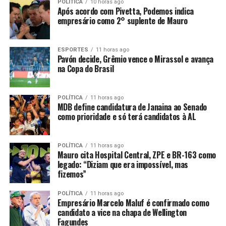
POLÍTICA
10 horas ago
Após acordo com Pivetta, Podemos indica
empresário como 2° suplente de Mauro
ESPORTES
11 horas ago
Pavón decide, Grêmio vence o Mirassol e avança
na Copa do Brasil
POLÍTICA
11 horas ago
MDB define candidatura de Janaina ao Senado
como prioridade e só terá candidatos à AL
POLÍTICA
11 horas ago
Mauro cita Hospital Central, ZPE e BR-163 como
legado: “Diziam que era impossível, mas
fizemos”
POLÍTICA
11 horas ago
Empresário Marcelo Maluf é confirmado como
candidato a vice na chapa de Wellington
Fagundes