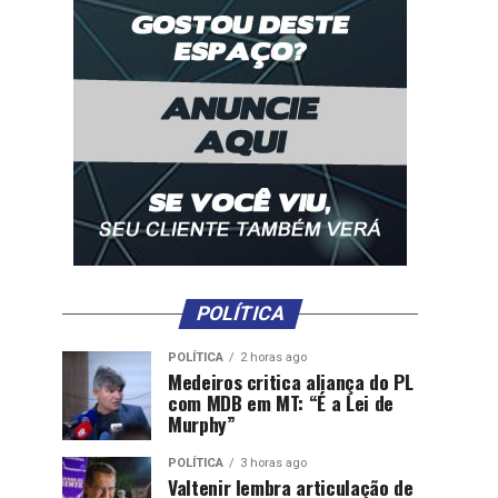
POLÍTICA
POLÍTICA
2 horas ago
Medeiros critica aliança do PL
com MDB em MT: “É a Lei de
Murphy”
POLÍTICA
3 horas ago
Valtenir lembra articulação de