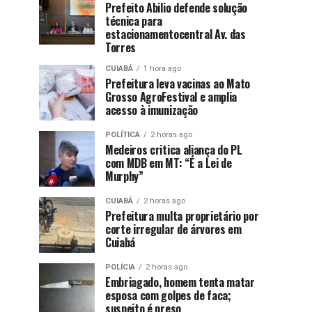
Prefeito Abilio defende solução
técnica para
estacionamentocentral Av. das
Torres
CUIABÁ
1 hora ago
Prefeitura leva vacinas ao Mato
Grosso AgroFestival e amplia
acesso à imunização
POLÍTICA
2 horas ago
Medeiros critica aliança do PL
com MDB em MT: “É a Lei de
Murphy”
CUIABÁ
2 horas ago
Prefeitura multa proprietário por
corte irregular de árvores em
Cuiabá
POLÍCIA
2 horas ago
Embriagado, homem tenta matar
esposa com golpes de faca;
suspeito é preso