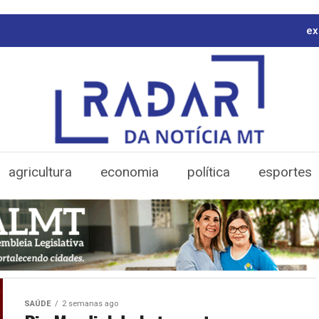
ex
agricultura
economia
política
esportes
SAÚDE
2 semanas ago