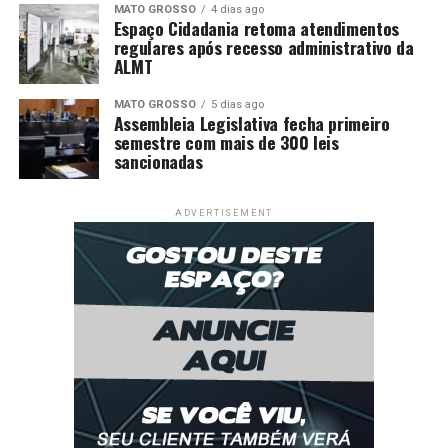
MATO GROSSO
4 dias ago
Espaço Cidadania retoma atendimentos
regulares após recesso administrativo da
ALMT
Fonte: EBC Economia
MATO GROSSO
5 dias ago
Assembleia Legislativa fecha primeiro
Comentários
semestre com mais de 300 leis
sancionadas
RELATED TOPICS:
BRICS
DENTRO
DÍVIDAS
G20
PAÍSES
PEDE
POBRES
RENEGOCIAÇÃO
ADVERTISEMENT
UP NEXT
Mercado financeiro reduz previsão da inflação para
5,18%
DON'T MISS
Tecnologia 5G completa três ano no Brasil com 100%
de metas cumpridas