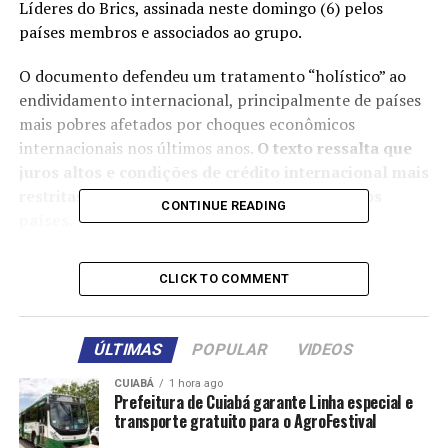
Líderes do Brics, assinada neste domingo (6) pelos
países membros e associados ao grupo.
O documento defendeu um tratamento “holístico” ao
endividamento internacional, principalmente de países
mais pobres afetados por choques econômicos
internacionais nos últimos anos.
O texto ressalta que
juros altos e condições de crédito internacional mais
restritas pioram as vulnerabilidades de muitos
CONTINUE READING
países.
“Acreditamos que é
CLICK TO COMMENT
necessário enfrentar
adequada e holisticamente
ÚLTIMAS
POPULAR
VIDEOS
o endividamento
CUIABÁ
1 hora ago
internacional para apoiar a
Prefeitura de Cuiabá garante Linha especial e
transporte gratuito para o AgroFestival
recuperação econômica e o