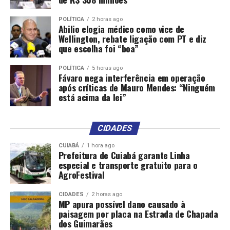
nas lições aprendidas nas
experiências internacionais,
POLÍTICA
2 horas ago
Abilio elogia médico como vice de
concordamos com as
Wellington, rebate ligação com PT e diz
que escolha foi “boa”
diretrizes para incubar a
GMB dentro do NDB [Novo
POLÍTICA
5 horas ago
Fávaro nega interferência em operação
Banco de Desenvolvimento]
após críticas de Mauro Mendes: “Ninguém
está acima da lei”
como uma iniciativa piloto,
começando com seus
CIDADES
membros, sem aportes de
CUIABÁ
1 hora ago
capital adicionais.
Prefeitura de Cuiabá garante Linha
especial e transporte gratuito para o
Esperamos desenvolver
AgroFestival
essa iniciativa piloto ao
CIDADES
2 horas ago
MP apura possível dano causado à
longo de 2025, com vistas
paisagem por placa na Estrada de Chapada
a relatar o progresso na
dos Guimarães