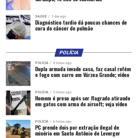
a participação de credores
bilaterais oficiais, credores
SAÚDE
1 dia ago
privados e Bancos
Diagnóstico tardio dá poucas chances de
cura do câncer de pulmão
Multilaterais de
Desenvolvimento (MDBs
em inglês), em
POLÍCIA
conformidade com o
POLÍCIA
4 horas ago
Dupla armada invade casa, faz casal refém
princípio de ação conjunta
e foge com carro em Várzea Grande; vídeo
e repartição justa de
encargos”, destacou o
POLÍCIA
5 horas ago
Homem é preso após ser flagrado atirando
documento.
em gatos com arma de airsoft; veja vídeo
POLÍCIA
6 horas ago
Mecanismo de garantias
PC prende dois por extração ilegal de
minério em Santo Antônio de Leverger