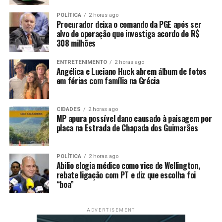
desenvolvimento
POLÍTICA
2 horas ago
Procurador deixa o comando da PGE após ser
sustentável, considerando
alvo de operação que investiga acordo de R$
as leis e os procedimentos
308 milhões
internos de cada nação,
ENTRETENIMENTO
2 horas ago
Angélica e Luciano Huck abrem álbum de fotos
acompanhados por
em férias com família na Grécia
endividamento externo
sustentável e
CIDADES
2 horas ago
MP apura possível dano causado à paisagem por
responsabilidade fiscal”,
placa na Estrada de Chapada dos Guimarães
destacou o documento.
POLÍTICA
2 horas ago
Abilio elogia médico como vice de Wellington,
O Brics pediu a implementação do Marco Comum do
rebate ligação com PT e diz que escolha foi
“boa”
G20 para Tratamento da Dívida.
Acertado na reunião
do G20, no ano passado, o mecanismo prevê discussões
bilaterais entre governos, credores privados e bancos
ADVERTISEMENT
multilaterais de desenvolvimento, como Banco Mundial,