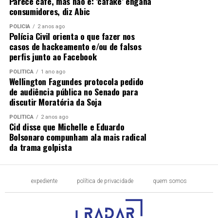
Parece café, mas não é: ‘cafake’ engana
consumidores, diz Abic
POLÍCIA
2 anos ago
Polícia Civil orienta o que fazer nos
casos de hackeamento e/ou de falsos
perfis junto ao Facebook
POLÍTICA
1 ano ago
Wellington Fagundes protocola pedido
de audiência pública no Senado para
discutir Moratória da Soja
POLÍTICA
2 anos ago
Cid disse que Michelle e Eduardo
Bolsonaro compunham ala mais radical
da trama golpista
expediente
política de privacidade
quem somos