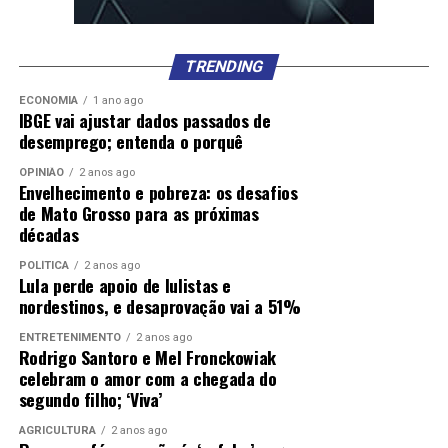
TRENDING
ECONOMIA
1 ano ago
IBGE vai ajustar dados passados de
desemprego; entenda o porquê
OPINIÃO
2 anos ago
Envelhecimento e pobreza: os desafios
de Mato Grosso para as próximas
décadas
POLÍTICA
2 anos ago
Lula perde apoio de lulistas e
nordestinos, e desaprovação vai a 51%
ENTRETENIMENTO
2 anos ago
Rodrigo Santoro e Mel Fronckowiak
celebram o amor com a chegada do
segundo filho; ‘Viva’
AGRICULTURA
2 anos ago