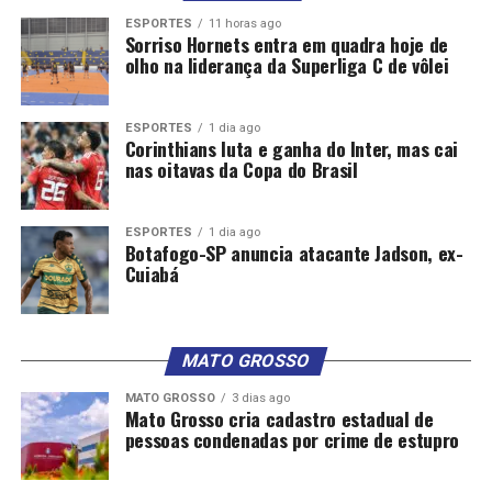
países de média e de baixa renda.
ESPORTES
11 horas ago
Sorriso Hornets entra em quadra hoje de
Brics
olho na liderança da Superliga C de vôlei
O
Brics é um bloco que reúne representantes de 11
países
membros permanentes: Brasil, Rússia, Índia,
ESPORTES
1 dia ago
Corinthians luta e ganha do Inter, mas cai
China, África do Sul, Irã, Arábia Saudita, Egito,
nas oitavas da Copa do Brasil
Etiópia, Emirados Árabes Unidos e Indonésia.
Também participam os países parceiros: Belarus,
Bolívia, Cazaquistão, Tailândia, Cuba, Uganda, Malásia,
ESPORTES
1 dia ago
Botafogo-SP anuncia atacante Jadson, ex-
Nigéria, Vietnã e Uzbequistão. Sob a presidência do
Cuiabá
Brasil, a 17ª Reunião de Cúpula do Brics ocorre no Rio de
Janeiro nos dias 6 e 7 de julho.
MATO GROSSO
Os 11 países representam 39% da economia mundial,
48,5% da população do planeta e 23% do comércio
MATO GROSSO
3 dias ago
global. Em 2024, países do Brics receberam 36% de tudo
Mato Grosso cria cadastro estadual de
pessoas condenadas por crime de estupro
que foi exportado pelo Brasil, enquanto nós compramos
desses países 34% do total do que importamos.