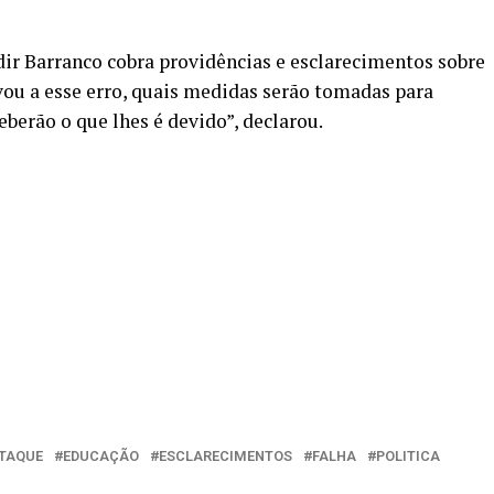
dir Barranco cobra providências e esclarecimentos sobre
vou a esse erro, quais medidas serão tomadas para
eberão o que lhes é devido”, declarou.
TAQUE
EDUCAÇÃO
ESCLARECIMENTOS
FALHA
POLITICA