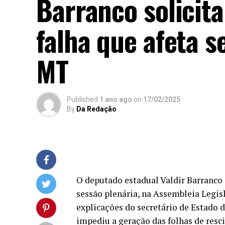
Barranco solicit
falha que afeta 
MT
Published
1 ano ago
on
17/02/2025
By
Da Redação
O deputado estadual Valdir Barranco (
sessão plenária, na Assembleia Legis
explicações do secretário de Estado 
impediu a geração das folhas de resc