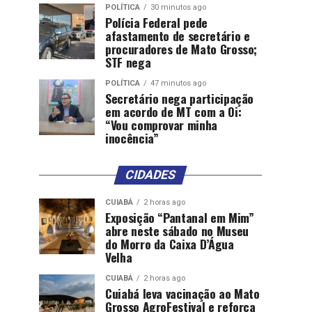
POLÍTICA
30 minutos ago
Polícia Federal pede
afastamento de secretário e
procuradores de Mato Grosso;
STF nega
POLÍTICA
47 minutos ago
Secretário nega participação
em acordo de MT com a Oi:
“Vou comprovar minha
inocência”
CIDADES
CUIABÁ
2 horas ago
Exposição “Pantanal em Mim”
abre neste sábado no Museu
do Morro da Caixa D’Água
Velha
CUIABÁ
2 horas ago
Cuiabá leva vacinação ao Mato
Grosso AgroFestival e reforça