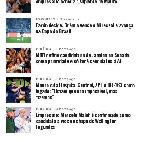
empresário como 2° suplente de Mauro
do convênio nº 0533/2024/SEDUC, firmado entre o
governo do estado e a prefeitura de Poconé. No entanto,
ESPORTES
3 horas ago
as obras encontram-se paralisadas sem justificativa
Pavón decide, Grêmio vence o Mirassol e avança
clara.
na Copa do Brasil
“A população de Poconé tem direito à transparência e à
POLÍTICA
3 horas ago
educação de qualidade. Não podemos permitir que os
MDB define candidatura de Janaina ao Senado
estudantes sejam prejudicados por atrasos
como prioridade e só terá candidatos à AL
injustificados”, criticou Barranco. O deputado ainda
denuncia o descaso do governo estadual com a
POLÍTICA
3 horas ago
educação, ressaltando que essa paralisação não é um
Mauro cita Hospital Central, ZPE e BR-163 como
caso isolado, mas sim parte de um histórico de
legado: “Diziam que era impossível, mas
negligência e abandono das escolas públicas.
fizemos”
No Requerimento, o deputado solicita resposta para
POLÍTICA
4 horas ago
Empresário Marcelo Maluf é confirmado como
questões fundamentais sobre o motivo da paralisação
candidato a vice na chapa de Wellington
das obras, possíveis alterações no cronograma de
Fagundes
conclusão e o percentual de execução da obra até o
momento. Além disso, ele exige a cópia integral de