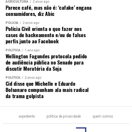
AGRICULTURA
2 anos ago
Parece café, mas não é: ‘cafake’ engana
consumidores, diz Abic
POLÍCIA
2 anos ago
Polícia Civil orienta o que fazer nos
casos de hackeamento e/ou de falsos
perfis junto ao Facebook
POLÍTICA
1 ano ago
Wellington Fagundes protocola pedido
de audiência pública no Senado para
discutir Moratória da Soja
POLÍTICA
2 anos ago
Cid disse que Michelle e Eduardo
Bolsonaro compunham ala mais radical
da trama golpista
expediente
política de privacidade
quem somos