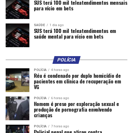
SUS terá 100 mil teleatendimentos mensais
públicos sejam utilizados de forma transparente e
para vício em bets
eficiente. No entanto, a falta de compromisso do
governo estadual em solucionar problemas recorrentes
SAÚDE
1 dia ago
na infraestrutura educacional demonstra a ausência de
SUS terá 100 mil teleatendimentos em
prioridade com a educação pública”, afirmou o
saúde mental para vício em bets
deputado.
Impacto –
A falta de infraestrutura escolar tem
POLÍCIA
impactos diretos no aprendizado e na qualidade da
educação. Dados do Instituto Nacional de Estudos e
POLÍCIA
4 horas ago
Réu é condenado por duplo homicídio de
Pesquisas Educacionais Anísio Teixeira (Inep) apontam
pacientes em clínica de recuperação em
que escolas com melhores condições estruturais têm
VG
desempenhos superiores no Índice de Desenvolvimento
da Educação Básica (Ideb). Em Mato Grosso, apenas 30%
POLÍCIA
6 horas ago
Homem é preso por exploração sexual e
das escolas municipais possuem estrutura considerada
produção de pornografia envolvendo
adequada para o ensino fundamental, segundo
crianças
levantamento da Secretaria de Estado de Educação. O
governo estadual, porém, continua tratando a educação
POLÍCIA
7 horas ago
Policial penal que atirou contra