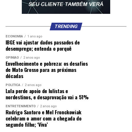
TRENDING
ECONOMIA
1 ano ago
IBGE vai ajustar dados passados de
desemprego; entenda o porquê
OPINIÃO
2 anos ago
Envelhecimento e pobreza: os desafios
de Mato Grosso para as próximas
décadas
POLÍTICA
2 anos ago
Lula perde apoio de lulistas e
nordestinos, e desaprovação vai a 51%
ENTRETENIMENTO
2 anos ago
Rodrigo Santoro e Mel Fronckowiak
celebram o amor com a chegada do
segundo filho; ‘Viva’