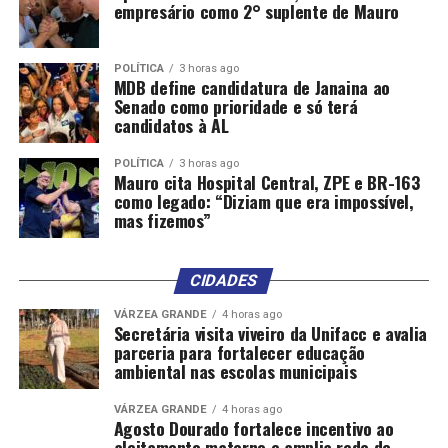
DENUNCIA
DESTAQUE
ESCOLAR
MATOGROSSO
empresário como 2° suplente de Mauro
PARALISAÇÃO
POCONÉ
REFORMA
RESPOSTAS
SOBRE
UP NEXT
POLÍTICA
3 horas ago
Prefeitos da Baixada Cuiabana oficializam adesão ao
MDB define candidatura de Janaina ao
Fila Zero
Senado como prioridade e só terá
candidatos à AL
DON'T MISS
Sebastião Rezende pede esclarecimentos sobre demora
POLÍTICA
3 horas ago
para confecção de Carteira do Autista
Mauro cita Hospital Central, ZPE e BR-163
como legado: “Diziam que era impossível,
mas fizemos”
CIDADES
VÁRZEA GRANDE
4 horas ago
Secretária visita viveiro da Unifacc e avalia
parceria para fortalecer educação
ambiental nas escolas municipais
VÁRZEA GRANDE
4 horas ago
Agosto Dourado fortalece incentivo ao
aleitamento materno e amplia rede de