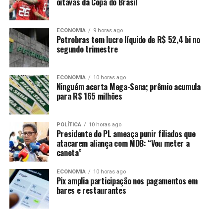
oitavas da Copa do Brasil
Ao todo foram emitidos 73 autos de infração, foram
removidos 25 veículos, sendo 12 carros e 13 motos.
ECONOMIA
9 horas ago
Petrobras tem lucro líquido de R$ 52,4 bi no
segundo trimestre
ECONOMIA
10 horas ago
Ninguém acerta Mega-Sena; prêmio acumula
para R$ 165 milhões
Comentários
POLÍTICA
10 horas ago
Presidente do PL ameaça punir filiados que
atacarem aliança com MDB: “Vou meter a
RELATED TOPICS:
ALTA
BLITZ
DESTAQUE
EMBRIAGUEZ
caneta”
FLORESTA
LEI
MOTORISTAS
POLICIA
POR
PRESOS
RECOLHIDOS
SÃO
SECA
VEÍCULOS
ECONOMIA
10 horas ago
Pix amplia participação nos pagamentos em
UP NEXT
Câmera flagra acidente que matou motociclista em
bares e restaurantes
Peixoto de Azevedo
DON'T MISS