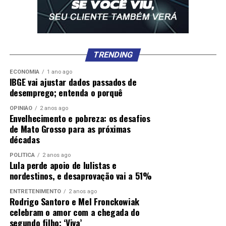
TRENDING
ECONOMIA
1 ano ago
IBGE vai ajustar dados passados de
desemprego; entenda o porquê
OPINIÃO
2 anos ago
Envelhecimento e pobreza: os desafios
de Mato Grosso para as próximas
décadas
POLÍTICA
2 anos ago
Lula perde apoio de lulistas e
nordestinos, e desaprovação vai a 51%
ENTRETENIMENTO
2 anos ago
Rodrigo Santoro e Mel Fronckowiak
celebram o amor com a chegada do
segundo filho; ‘Viva’