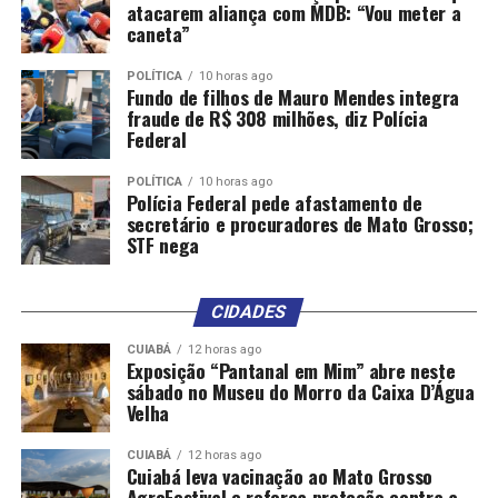
atacarem aliança com MDB: “Vou meter a
caneta”
POLÍTICA
10 horas ago
Fundo de filhos de Mauro Mendes integra
fraude de R$ 308 milhões, diz Polícia
Federal
POLÍTICA
10 horas ago
Polícia Federal pede afastamento de
secretário e procuradores de Mato Grosso;
STF nega
CIDADES
CUIABÁ
12 horas ago
Exposição “Pantanal em Mim” abre neste
sábado no Museu do Morro da Caixa D’Água
Velha
CUIABÁ
12 horas ago
Cuiabá leva vacinação ao Mato Grosso
AgroFestival e reforça proteção contra a