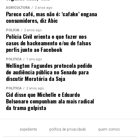
AGRICULTURA
2 anos ago
Parece café, mas não é: ‘cafake’ engana
consumidores, diz Abic
POLÍCIA
2 anos ago
Polícia Civil orienta o que fazer nos
casos de hackeamento e/ou de falsos
perfis junto ao Facebook
POLÍTICA
1 ano ago
Wellington Fagundes protocola pedido
de audiência pública no Senado para
discutir Moratória da Soja
POLÍTICA
2 anos ago
Cid disse que Michelle e Eduardo
Bolsonaro compunham ala mais radical
da trama golpista
expediente
política de privacidade
quem somos