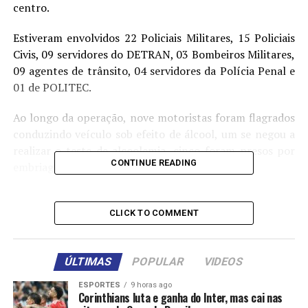
centro.
Estiveram envolvidos 22 Policiais Militares, 15 Policiais
Civis, 09 servidores do DETRAN, 03 Bombeiros Militares,
09 agentes de trânsito, 04 servidores da Polícia Penal e
01 de POLITEC.
Ao longo da operação, nove motoristas foram flagrados
conduzindo veículo sob efeito de álcool, um se negou a
realizar o teste de alcoolemia, cinco foram presos por
CONTINUE READING
embriaguez ao volante e um por resistência.
Ao todo foram realizados 152 testes de alcoolemia.
CLICK TO COMMENT
A operação também identificou 20 motoristas
conduzindo veículo sem CNH, 02 foram autuados por
dirigir veículo com CNH vencida há mais de 30 dias, 16
ÚLTIMAS
POPULAR
VIDEOS
estavam dirigindo veículo sem registro ou não
ESPORTES
9 horas ago
licenciado.
Corinthians luta e ganha do Inter, mas cai nas