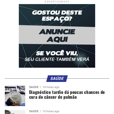
Colíder: menor é apreendido por tráfico de
ADVERTISEMENT
entorpecentes
SAÚDE
SAÚDE
14 horas ago
Diagnóstico tardio dá poucas chances de
cura do câncer de pulmão
SAÚDE
15 horas ago