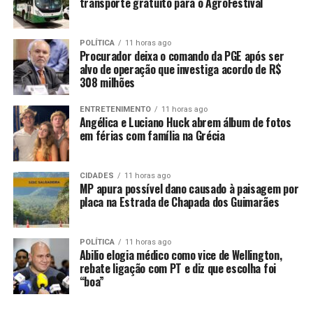
transporte gratuito para o AgroFestival
RELATED TOPICS:
ALINE
BOA
CAMPOS
DURANTE
ENSAIO
FORMA
FOTOGRÁFICO
IMPRESSIONA
MARAVILHOSA
POLÍTICA
11 horas ago
Procurador deixa o comando da PGE após ser
UP NEXT
alvo de operação que investiga acordo de R$
IZA deixa fãs babando com novo clique fofo de Nala na
308 milhões
web: ‘Como Posso Amar Assim?’
ENTRETENIMENTO
11 horas ago
DON'T MISS
Angélica e Luciano Huck abrem álbum de fotos
Dira Paes esbanja boa forma ao posar em lago
em férias com família na Grécia
paradisíaco: ‘Garota do Fantástico’
CIDADES
11 horas ago
MP apura possível dano causado à paisagem por
placa na Estrada de Chapada dos Guimarães
POLÍTICA
11 horas ago
Abilio elogia médico como vice de Wellington,
rebate ligação com PT e diz que escolha foi
“boa”