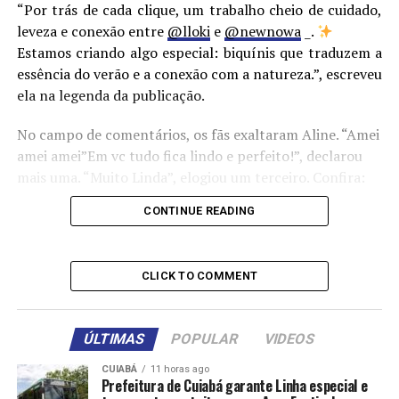
“Por trás de cada clique, um trabalho cheio de cuidado,
leveza e conexão entre
@lloki
e
@newnowa
_.
Estamos criando algo especial: biquínis que traduzem a
essência do verão e a conexão com a natureza.”, escreveu
ela na legenda da publicação.
No campo de comentários, os fãs exaltaram Aline. “Amei
amei amei”Em vc tudo fica lindo e perfeito!”, declarou
mais uma. “Muito Linda”, elogiou um terceiro. Confira:
CONTINUE READING
CLICK TO COMMENT
Fonte: TOP FAMOSOS
ÚLTIMAS
POPULAR
VIDEOS
Comentários
CUIABÁ
11 horas ago
Prefeitura de Cuiabá garante Linha especial e