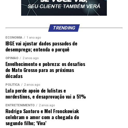
TRENDING
ECONOMIA
1 ano ago
IBGE vai ajustar dados passados de
desemprego; entenda o porquê
OPINIÃO
2 anos ago
Envelhecimento e pobreza: os desafios
de Mato Grosso para as próximas
décadas
POLÍTICA
2 anos ago
Lula perde apoio de lulistas e
nordestinos, e desaprovação vai a 51%
ENTRETENIMENTO
2 anos ago
Rodrigo Santoro e Mel Fronckowiak
celebram o amor com a chegada do
segundo filho; ‘Viva’