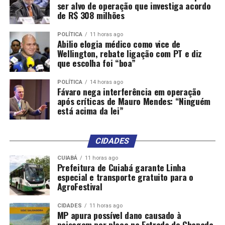
ser alvo de operação que investiga acordo
de R$ 308 milhões
POLÍTICA
11 horas ago
Abilio elogia médico como vice de
Wellington, rebate ligação com PT e diz
que escolha foi “boa”
POLÍTICA
14 horas ago
Fávaro nega interferência em operação
após críticas de Mauro Mendes: “Ninguém
está acima da lei”
CIDADES
CUIABÁ
11 horas ago
Prefeitura de Cuiabá garante Linha
especial e transporte gratuito para o
AgroFestival
CIDADES
11 horas ago
MP apura possível dano causado à
paisagem por placa na Estrada de Chapada