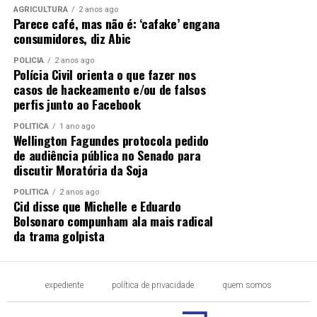
AGRICULTURA
2 anos ago
Parece café, mas não é: ‘cafake’ engana
consumidores, diz Abic
POLÍCIA
2 anos ago
Polícia Civil orienta o que fazer nos
casos de hackeamento e/ou de falsos
perfis junto ao Facebook
POLÍTICA
1 ano ago
Wellington Fagundes protocola pedido
de audiência pública no Senado para
discutir Moratória da Soja
POLÍTICA
2 anos ago
Cid disse que Michelle e Eduardo
Bolsonaro compunham ala mais radical
da trama golpista
expediente
política de privacidade
quem somos