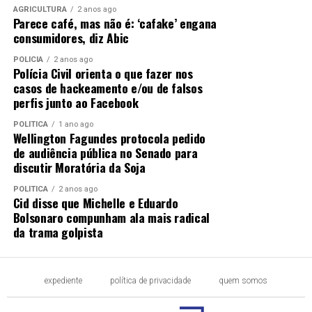
AGRICULTURA
2 anos ago
Parece café, mas não é: ‘cafake’ engana
consumidores, diz Abic
POLÍCIA
2 anos ago
Polícia Civil orienta o que fazer nos
casos de hackeamento e/ou de falsos
perfis junto ao Facebook
POLÍTICA
1 ano ago
Wellington Fagundes protocola pedido
de audiência pública no Senado para
discutir Moratória da Soja
POLÍTICA
2 anos ago
Cid disse que Michelle e Eduardo
Bolsonaro compunham ala mais radical
da trama golpista
expediente
política de privacidade
quem somos