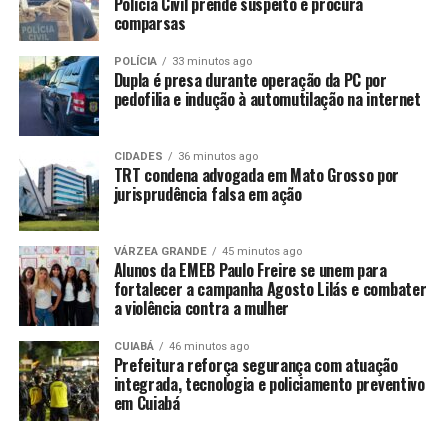
Polícia Civil prende suspeito e procura
comparsas
POLÍCIA
33 minutos ago
Dupla é presa durante operação da PC por
pedofilia e indução à automutilação na internet
CIDADES
36 minutos ago
TRT condena advogada em Mato Grosso por
jurisprudência falsa em ação
VÁRZEA GRANDE
45 minutos ago
Alunos da EMEB Paulo Freire se unem para
O post
Zezé di Camargo e Graciele Lacerda visitam
fortalecer a campanha Agosto Lilás e combater
apartamento de R$ 4,5 milhões: ‘Vila Velha’
apareceu
a violência contra a mulher
primeiro em
TOP FAMOSOS
.
CUIABÁ
46 minutos ago
Prefeitura reforça segurança com atuação
integrada, tecnologia e policiamento preventivo
em Cuiabá
Fonte: TOP FAMOSOS