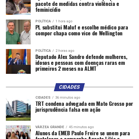
pacote de medidas contra violência e
feminicídio
POLÍTICA
1 hora ago
PL substitui Maluf e escolhe médico para
compor chapa como vice de Wellington
POLÍTICA
2 horas ago
Deputado Alex Sandro defende mulheres,
idosos e pessoas com doenças raras em
primeiros 2 meses na ALMT
CIDADES
CIDADES
36 minutos ago
TRT condena advogada em Mato Grosso por
jurisprudência falsa em ação
VÁRZEA GRANDE
45 minutos ago
Alunos da EMEB Paulo Freire se unem para
fortalecer a campanha Agosto Lilás e