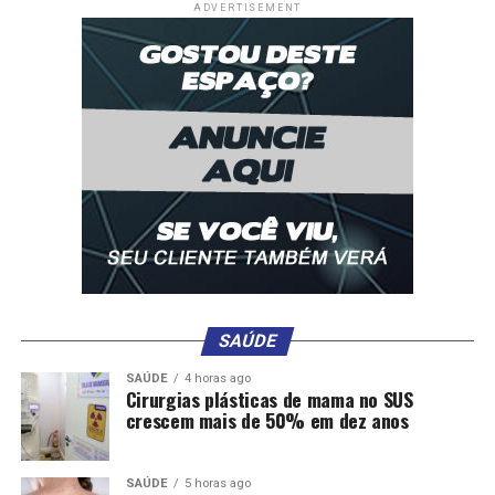
ADVERTISEMENT
Comentários
RELATED TOPICS:
APARTAMENTO
CAMARGO
GRACIELE
LACERDA
MILHÕES
VELHA
VILA
VISITAM
ZEZÉ
UP NEXT
Isabeli Fontana impressiona ao posar totalmente nua
para novo ensaio: Deusa’
DON'T MISS
Aline Campos curte momento romântico em praia da
Bahia com namorado: ‘Amo muito’
SAÚDE
SAÚDE
4 horas ago
Cirurgias plásticas de mama no SUS
crescem mais de 50% em dez anos
SAÚDE
5 horas ago