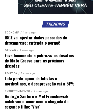
TRENDING
ECONOMIA
1 ano ago
IBGE vai ajustar dados passados de
desemprego; entenda o porquê
OPINIÃO
2 anos ago
Envelhecimento e pobreza: os desafios
de Mato Grosso para as próximas
décadas
POLÍTICA
2 anos ago
Lula perde apoio de lulistas e
nordestinos, e desaprovação vai a 51%
ENTRETENIMENTO
2 anos ago
Rodrigo Santoro e Mel Fronckowiak
celebram o amor com a chegada do
segundo filho; ‘Viva’