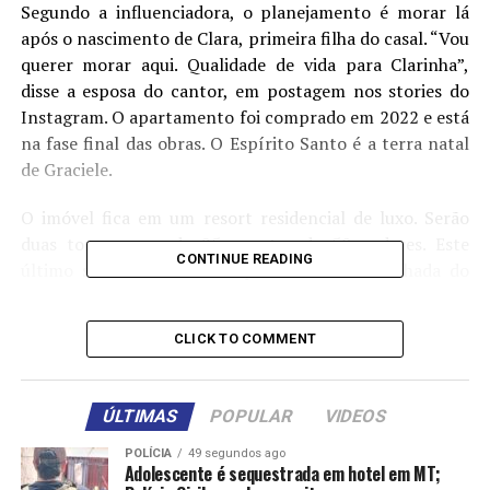
Segundo a influenciadora, o planejamento é morar lá
após o nascimento de Clara, primeira filha do casal. “Vou
querer morar aqui. Qualidade de vida para Clarinha”,
disse a esposa do cantor, em postagem nos stories do
Instagram. O apartamento foi comprado em 2022 e está
na fase final das obras. O Espírito Santo é a terra natal
de Graciele.
O imóvel fica em um resort residencial de luxo. Serão
duas torres, uma de 25 e outra de 50 andares. Este
CONTINUE READING
último será o maior do Espírito Santo. A fachada do
prédio é de vidro espelhado e o condomínio contará
com 20 mil metros quadrados de área de lazer.
CLICK TO COMMENT
Esse é o quinto imóvel de Zezé e Graciele, que estão
juntos desde 2014. A influenciadora revelou que
ÚLTIMAS
POPULAR
VIDEOS
comprou apartamentos em São Paulo, Itapema (SC),
Chapada dos Guimarães (MT) e Orlando, nos Estados
POLÍCIA
49 segundos ago
Adolescente é sequestrada em hotel em MT;
Unidos.