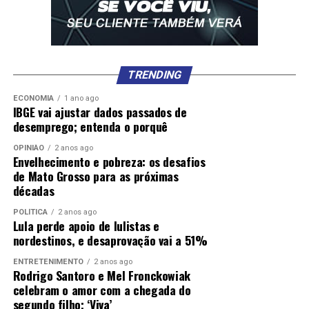
TRENDING
ECONOMIA
1 ano ago
IBGE vai ajustar dados passados de
desemprego; entenda o porquê
OPINIÃO
2 anos ago
Envelhecimento e pobreza: os desafios
de Mato Grosso para as próximas
décadas
POLÍTICA
2 anos ago
Lula perde apoio de lulistas e
nordestinos, e desaprovação vai a 51%
ENTRETENIMENTO
2 anos ago
Rodrigo Santoro e Mel Fronckowiak
celebram o amor com a chegada do
segundo filho; ‘Viva’