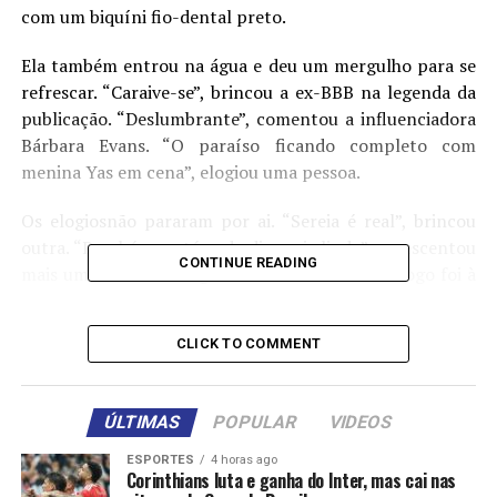
com um biquíni fio-dental preto.
Ela também entrou na água e deu um mergulho para se
refrescar. “Caraive-se”, brincou a ex-BBB na legenda da
publicação. “Deslumbrante”, comentou a influenciadora
Bárbara Evans. “O paraíso ficando completo com
menina Yas em cena”, elogiou uma pessoa.
Os elogiosnão pararam por ai. “Sereia é real”, brincou
outra. “Parabéns, está cada dia mais linda”, acrescentou
CONTINUE READING
mais uma. Yasmin chegou ao destino ontem e logo foi à
praia aproveitar. Ela também compartilhou fotos, mas
estava usando um biquíni branco.
CLICK TO COMMENT
ÚLTIMAS
POPULAR
VIDEOS
Fonte: TOP FAMOSOS
ESPORTES
4 horas ago
Corinthians luta e ganha do Inter, mas cai nas