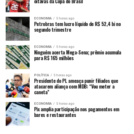
oitavas da Copa do Brasil
Comentários
ECONOMIA
5 horas ago
RELATED TOPICS:
BAHIA
BRONZEADO
BRUNET
Petrobras tem lucro líquido de R$ 52,4 bi no
CARAÍVA
CURTE
PRAIA
REAL
RENOVA
SEREIA
segundo trimestre
YASMIN
UP NEXT
Ary Mirelle prova vestidos de noiva para casamento com
ECONOMIA
5 horas ago
Ninguém acerta Mega-Sena; prêmio acumula
João Gomes: ‘Emoção’
para R$ 165 milhões
DON'T MISS
Virginia mostra retorno às atividades físicas após
nascimento do filho: ‘Liberada,
POLÍTICA
5 horas ago
Presidente do PL ameaça punir filiados que
atacarem aliança com MDB: “Vou meter a
caneta”
ECONOMIA
5 horas ago
Pix amplia participação nos pagamentos em
bares e restaurantes