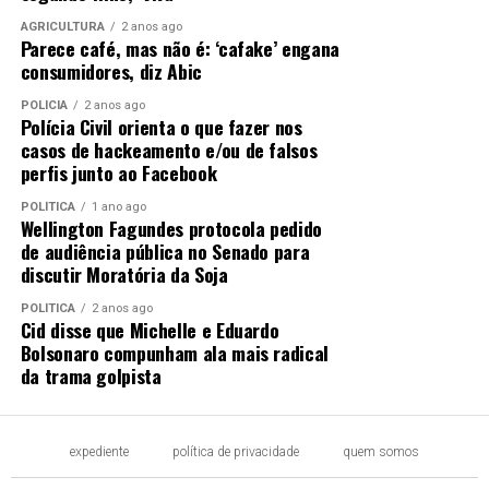
AGRICULTURA
2 anos ago
Parece café, mas não é: ‘cafake’ engana
consumidores, diz Abic
POLÍCIA
2 anos ago
Polícia Civil orienta o que fazer nos
casos de hackeamento e/ou de falsos
perfis junto ao Facebook
POLÍTICA
1 ano ago
Wellington Fagundes protocola pedido
de audiência pública no Senado para
discutir Moratória da Soja
POLÍTICA
2 anos ago
Cid disse que Michelle e Eduardo
Bolsonaro compunham ala mais radical
da trama golpista
expediente
política de privacidade
quem somos