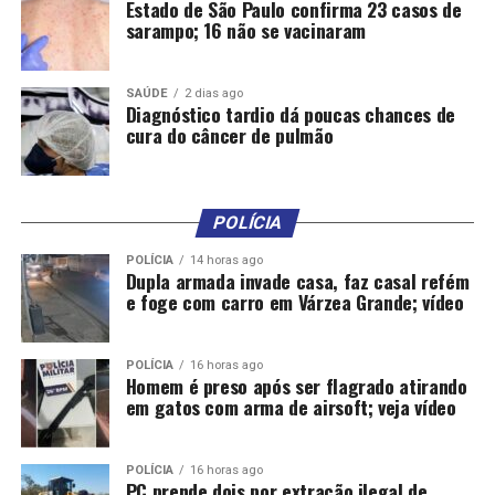
Estado de São Paulo confirma 23 casos de
sarampo; 16 não se vacinaram
SAÚDE
2 dias ago
Diagnóstico tardio dá poucas chances de
cura do câncer de pulmão
Comentários
RELATED TOPICS:
ANUNCIA
DESTAQUE
EMENDAS
POLÍCIA
NOVAS
OESTE
PARA
PARCERIA
POLITICA
REFORÇA
ROSÁRIO
SANTOS
WILSON
POLÍCIA
14 horas ago
Dupla armada invade casa, faz casal refém
UP NEXT
e foge com carro em Várzea Grande; vídeo
Gisela ganha depoimentos calorosos nas redes por
aniversário; atuação da parlamentar é elogiada
DON'T MISS
POLÍCIA
16 horas ago
Homem é preso após ser flagrado atirando
Presidente do TCE defende três turnos de trabalho para
em gatos com arma de airsoft; veja vídeo
acelerar obras do BRT em Cuiabá
POLÍCIA
16 horas ago
PC prende dois por extração ilegal de