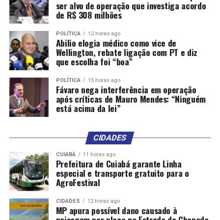
ser alvo de operação que investiga acordo
de R$ 308 milhões
POLÍTICA
12 horas ago
Abilio elogia médico como vice de
Wellington, rebate ligação com PT e diz
que escolha foi “boa”
POLÍTICA
15 horas ago
Fávaro nega interferência em operação
após críticas de Mauro Mendes: “Ninguém
está acima da lei”
CIDADES
CUIABÁ
11 horas ago
Prefeitura de Cuiabá garante Linha
especial e transporte gratuito para o
AgroFestival
CIDADES
12 horas ago
MP apura possível dano causado à
paisagem por placa na Estrada de Chapada