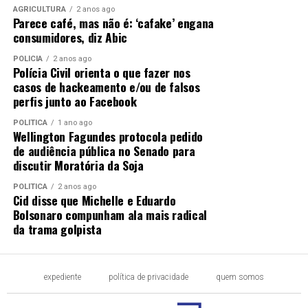
AGRICULTURA
2 anos ago
Parece café, mas não é: ‘cafake’ engana
consumidores, diz Abic
POLÍCIA
2 anos ago
Polícia Civil orienta o que fazer nos
casos de hackeamento e/ou de falsos
perfis junto ao Facebook
POLÍTICA
1 ano ago
Wellington Fagundes protocola pedido
de audiência pública no Senado para
discutir Moratória da Soja
POLÍTICA
2 anos ago
Cid disse que Michelle e Eduardo
Bolsonaro compunham ala mais radical
da trama golpista
expediente
política de privacidade
quem somos