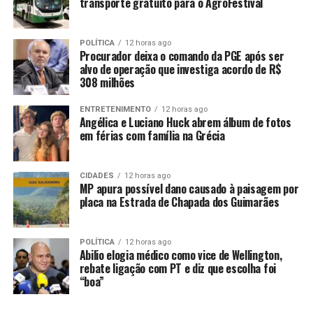
transporte gratuito para o AgroFestival
travessia urbana do município, a construção de um
ginásio poliesportivo coberto, a aquisição de
ambulâncias, a instalação de poços artesianos, a
POLÍTICA
12 horas ago
Procurador deixa o comando da PGE após ser
aplicação de lama asfáltica e soluções para o
alvo de operação que investiga acordo de R$
abastecimento de água em diversas regiões.
308 milhões
O deputado também articulou a recuperação de
ENTRETENIMENTO
12 horas ago
Angélica e Luciano Huck abrem álbum de fotos
estradas vicinais junto ao governo estadual, a
em férias com família na Grécia
distribuição de kits da agricultura familiar e o repasse de
R$ 1,7 milhão para o custeio na saúde, além de R$ 350
mil para a construção do Centro Comunitário do
CIDADES
12 horas ago
MP apura possível dano causado à paisagem por
Taboão.
placa na Estrada de Chapada dos Guimarães
Para 2025, Wilson Santos confirmou a destinação de
mais R$ 600 mil para investimentos na saúde e R$ 1
POLÍTICA
12 horas ago
Abilio elogia médico como vice de Wellington,
milhão para a aquisição de material de apoio pedagógico,
rebate ligação com PT e diz que escolha foi
beneficiando cerca de 1.500 alunos da rede pública
“boa”
municipal, em que a comunidade escolar terá aulas de
reforço de português e matemática no contraturno