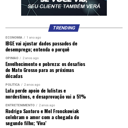
TRENDING
ECONOMIA
1 ano ago
IBGE vai ajustar dados passados de
desemprego; entenda o porquê
OPINIÃO
2 anos ago
Envelhecimento e pobreza: os desafios
de Mato Grosso para as próximas
décadas
POLÍTICA
2 anos ago
Lula perde apoio de lulistas e
nordestinos, e desaprovação vai a 51%
ENTRETENIMENTO
2 anos ago
Rodrigo Santoro e Mel Fronckowiak
celebram o amor com a chegada do
segundo filho; ‘Viva’