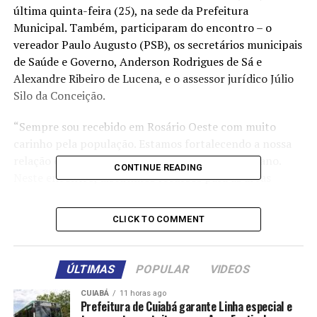
última quinta-feira (25), na sede da Prefeitura
Municipal. Também, participaram do encontro – o
vereador Paulo Augusto (PSB), os secretários municipais
de Saúde e Governo, Anderson Rodrigues de Sá e
Alexandre Ribeiro de Lucena, e o assessor jurídico Júlio
Silo da Conceição.
“Sempre sou recebido em Rosário Oeste com muito
carinho pela população. Estamos fortalecendo a nossa
relação e firmando parceria com o prefeito Mariano.
CONTINUE READING
Neste encontro, discutimos recursos para as áreas
prioritárias deste município, onde atuo politicamente
desde 1994. Já proporcionamos importantes benefícios
CLICK TO COMMENT
para a cidade e fico muito satisfeito, pois Rosário Oeste é
um dos berços de Mato Grosso e a gente nunca esquece”,
destacou o parlamentar.
ÚLTIMAS
POPULAR
VIDEOS
Wilson Santos lembrou que, ao longo dos últimos 30
CUIABÁ
11 horas ago
Prefeitura de Cuiabá garante Linha especial e
anos, atuou para viabilizar a duplicação da primeira