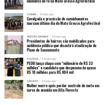
momento de fé no Mato Grosso AgroFestival
mulheres negras. Eles fingiram que a dispensaram, mas
apenas deixando de fazer o registro na Carteira de
Trabalho e Previdência Social, pois ela continuou
CUIABÁ
3 horas ago
Cavalgada e procissão de caminhoneiros
prestando os serviços a eles.
marcam último dia do Mato Grosso AgroFestival
Com isso, acrescenta o ministério em nota, a
trabalhadora somava apenas cerca de três anos de
VÁRZEA GRANDE
4 horas ago
Presidentes de bairros são mobilizados para
recolhimentos ao Instituto Nacional do Seguro Social
audiência pública que discutirá atualização do
(INSS), ou seja, além de não receber salário, teve um
Plano de Saneamento
valor muito baixo de contribuição, caso precisasse de
seguro-desemprego ou outro tipo de benefício. Apesar
POLÍTICA
5 horas ago
PSDB lança chapa com “milionário de R$ 33
de ter trabalhado cerca de três décadas, quase nada
milhões” e candidato que despencou de quase
desse tempo foi oficialmente contabilizado para poder
R$ 10 milhões para R$ 804 mil
se aposentar.
CIDADES
6 horas ago
Mulher morre após perder controle de moto em
A vítima também não tinha um quarto próprio, sendo
curva de avenida em Alta Floresta
forçada a dormir no do patrão, nos últimos três meses,
para manter as atividades de cuidadora, e possuía
somente algumas peças de roupas, produtos de higiene,