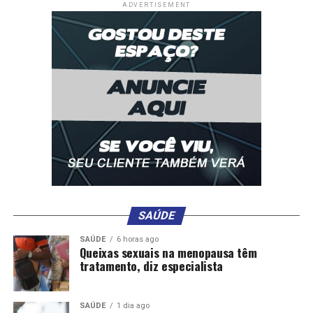
ADVERTISEMENT
um cobertor e um espelho.
Com o resgate, os auditores fiscais determinaram o
encerramento imediato da relação de trabalho
estabelecida entre a família e a vítima. A equipe também
assegurou a regularização do registro da empregada e o
pagamento integral dos direitos trabalhistas que lhe
foram negados desde que começou a prestar seu serviço.
O MPT firmou um acordo com os empregadores para o
pagamento de indenização à trabalhadora.
Na chamada “lista suja”, iniciada em 2005, o primeiro
registro de um empregador doméstico reportado como
SAÚDE
infrator, por explorar alguém de modo que se
configurou trabalho análogo à escravidão, é recente – de
SAÚDE
6 horas ago
Queixas sexuais na menopausa têm
2018.
tratamento, diz especialista
Uma das principais formas de patrões convencerem
empregados domésticos de que não estão violando seus
SAÚDE
1 dia ago