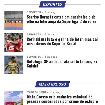
ESPORTES
ESPORTES
2 dias ago
Rio aprova lei para proteger e reintegrar vítimas de
Sorriso Hornets entra em quadra hoje de
olho na liderança da Superliga C de vôlei
trabalho escravo
ESPORTES
3 dias ago
Corinthians luta e ganha do Inter, mas cai
nas oitavas da Copa do Brasil
ESPORTES
3 dias ago
Botafogo-SP anuncia atacante Jadson, ex-
Cuiabá
MATO GROSSO
Operação federal resgata 593 pessoas submetidas a
MATO GROSSO
5 dias ago
trabalho escravo
Mato Grosso cria cadastro estadual de
pessoas condenadas por crime de estupro