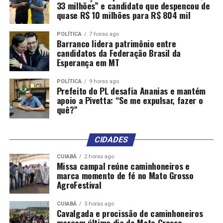
33 milhões” e candidato que despencou de
quase R$ 10 milhões para R$ 804 mil
O principal canal para se fazer uma denúncia é o
Sistema Ipê. As denúncias podem ser apresentadas de
POLÍTICA
7 horas ago
modo anônimo, isto é, sem que o denunciante se
Barranco lidera patrimônio entre
identifique, caso prefira.
candidatos da Federação Brasil da
Esperança em MT
Outra possibilidade é o aplicativo Laudelina,
POLÍTICA
9 horas ago
desenvolvido pela Themis – Gênero, Justiça e Direitos
Prefeito do PL desafia Ananias e mantém
Humanos e a Federação Nacional das Trabalhadoras
apoio a Pivetta: “Se me expulsar, fazer o
quê?”
Domésticas (Fenatrad). A ferramenta pode ser baixada
no celular ou acessada por um computador, sendo que
sua tecnologia permite que as usuárias consigam utilizá-
CIDADES
lo no navegador de internet sem que precisem fazer
download ou tenham uma conexão de alta velocidade.
CUIABÁ
2 horas ago
Missa campal reúne caminhoneiros e
marca momento de fé no Mato Grosso
Relacionadas
AgroFestival
CUIABÁ
3 horas ago
Cavalgada e procissão de caminhoneiros
marcam último dia do Mato Grosso