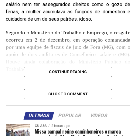
salário nem ter assegurados direitos como o gozo de
férias, a mulher acumulava as funções de doméstica e
cuidadora de um de seus patrões, idoso.
Segundo o Ministério do Trabalho e Emprego, o resgate
ocorreu em 2 de dezembro, em operação comandada
por uma equipe de fiscais de Juiz de Fora (MG), com o
apoio de dois auditores de Conselheiro Lafaiete (MG).
Houve ainda colaboração do Ministério Público do
Trabalho e da Polícia Federal.
CONTINUE READING
A vítima trabalhava para a família desde 1996,
permanecendo sem registro em carteira até 2009.
CLICK TO COMMENT
Mesmo com a formalização naquele ano, passou todo o
período sem direito a férias e salários. Em 2015, de
acordo com o Ministério do Trabalho e Emprego, os
ÚLTIMAS
POPULAR
VIDEOS
patrões acharam um modo de burlar a Lei das
Domésticas, que garantiria mais direitos a
CUIABÁ
2 horas ago
Missa campal reúne caminhoneiros e marca
esses empregados que são, em sua maioria,