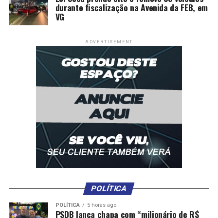
do Trabalho Escravo (Conaete), jornada exaustiva é todo
durante fiscalização na Avenida da FEB, em
expediente que, por circunstâncias de intensidade,
VG
frequência ou desgaste, cause prejuízos à saúde física ou
mental do trabalhador, que, vulnerável, tem sua vontade
ADVERTISEMENT
anulada e sua dignidade atingida. Já as condições
degradantes de trabalho são aquelas em que o desprezo
à dignidade da pessoa humana se instaura pela violação
de direitos fundamentais do trabalhador, em especial os
referentes a higiene, saúde, segurança, moradia,
repouso, alimentação ou outros relacionados a direitos
da personalidade.
Outra forma de escravidão contemporânea reconhecida
no Brasil é a servidão por dívida, que ocorre quando o
funcionário tem seu deslocamento restrito pelo
empregador sob alegação de que deve liquidar
determinada quantia de dinheiro.
POLÍTICA
POLÍTICA
5 horas ago
Como denunciar
PSDB lança chapa com “milionário de R$