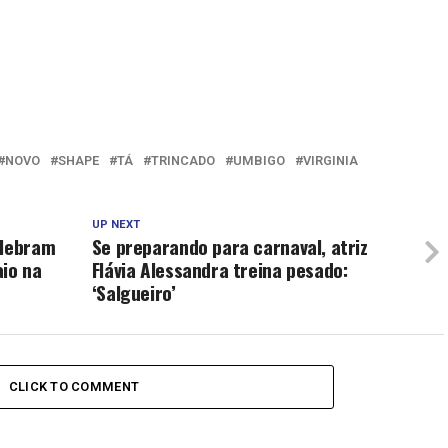
NOVO
SHAPE
TÁ
TRINCADO
UMBIGO
VIRGINIA
UP NEXT
elebram
Se preparando para carnaval, atriz
io na
Flávia Alessandra treina pesado:
‘Salgueiro’
CLICK TO COMMENT