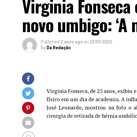
Virginia Fonseca 
novo umbigo: ‘A 
Published
2 anos ago
on
23/01/2025
By
Da Redação
Virginia Fonseca, de 25 anos, exibiu e
físico em um dia de academia. A influ
José Leonardo, mostrou na foto o 
cirurgia de retirada de hérnia umbilic