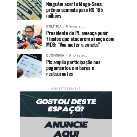
Ninguém acerta Mega-Sena;
prêmio acumula para R$ 165
milhões
POLÍTICA
8 horas ago
Presidente do PL ameaça punir
filiados que atacarem aliança com
MDB: “Vou meter a caneta”
ECONOMIA
8 horas ago
Pix amplia participação nos
pagamentos em bares e
restaurantes
ADVERTISEMENT