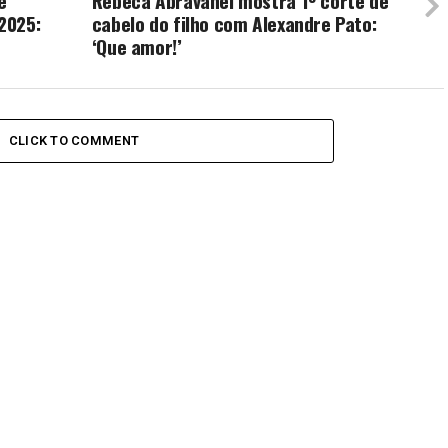
e
Rebeca Abravanel mostra 1º corte de
2025:
cabelo do filho com Alexandre Pato:
‘Que amor!’
CLICK TO COMMENT