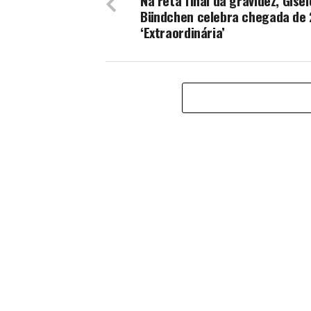
Na reta final da gravidez, Gisel
Bündchen celebra chegada de 
‘Extraordinária’