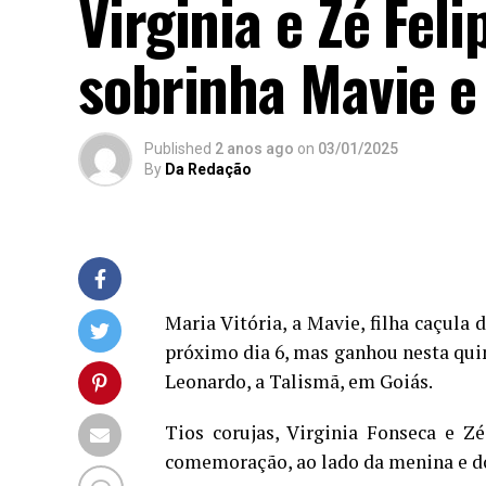
Virginia e Zé Fel
sobrinha Mavie e 
Published
2 anos ago
on
03/01/2025
By
Da Redação
Maria Vitória, a Mavie, filha caçula
próximo dia 6, mas ganhou nesta quin
Leonardo, a Talismã, em Goiás.
Tios corujas, Virginia Fonseca e Z
comemoração, ao lado da menina e dos 