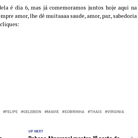
dela é dia 6, mas já comemoramos juntos hoje aqui na
mpre amor, lhe dê muitaaaa saude, amor, paz, sabedoria
 cliques:
FELIPE
GELEBEIN
MAVIE
SOBRINHA
THAIS
VIRGINIA
UP NEXT