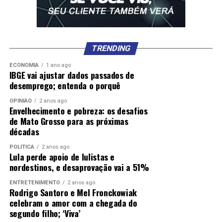
TRENDING
ECONOMIA
1 ano ago
IBGE vai ajustar dados passados de
desemprego; entenda o porquê
OPINIÃO
2 anos ago
Envelhecimento e pobreza: os desafios
de Mato Grosso para as próximas
décadas
POLÍTICA
2 anos ago
Lula perde apoio de lulistas e
nordestinos, e desaprovação vai a 51%
ENTRETENIMENTO
2 anos ago
Rodrigo Santoro e Mel Fronckowiak
celebram o amor com a chegada do
segundo filho; ‘Viva’