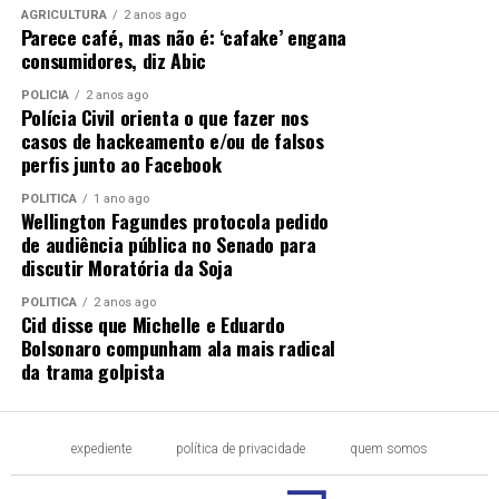
AGRICULTURA
2 anos ago
Parece café, mas não é: ‘cafake’ engana
consumidores, diz Abic
POLÍCIA
2 anos ago
Polícia Civil orienta o que fazer nos
casos de hackeamento e/ou de falsos
perfis junto ao Facebook
POLÍTICA
1 ano ago
Wellington Fagundes protocola pedido
de audiência pública no Senado para
discutir Moratória da Soja
POLÍTICA
2 anos ago
Cid disse que Michelle e Eduardo
Bolsonaro compunham ala mais radical
da trama golpista
expediente
política de privacidade
quem somos