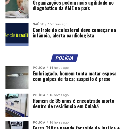
Organizações pedem mais agilidade no
que a gente imagina”, explicou.
diagnóstico da AME no país
SAÚDE
15 horas ago
Controle do colesterol deve começar na
infância, alerta cardiologista
Comentários
POLÍCIA
RELATED TOPICS:
CIDADES
DESTAQUE
DEVOLVE
FURTO
MAIS
MILHÕES
RECUPERA
ROUBO
VEÍCULOS
VIGIA
POLÍCIA
14 horas ago
VÍTIMAS
Embriagado, homem tenta matar esposa
com golpes de faca; suspeito é preso
UP NEXT
MT participa em evento que vai discutir novas
abordagens para a gestão educacional
POLÍCIA
16 horas ago
Homem de 35 anos é encontrado morto
DON'T MISS
dentro de residência em Cuiabá
Chuvas continuam e mantém alerta contra a dengue em
Cuiabá; veja os cuidados
POLÍCIA
16 horas ago
Força Tática prende foragido da Justiça e