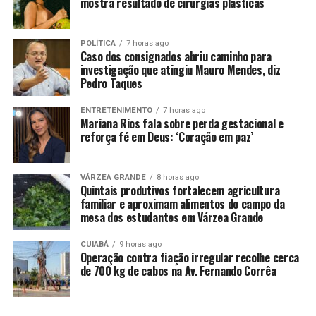
mostra resultado de cirurgias plásticas
os equipamentos fornecidos está a câmera OCR, que faz
a identificação de placas de veículos, e acionam as forças
de segurança caso haja registro de queixa”, ressaltou.
POLÍTICA
7 horas ago
Caso dos consignados abriu caminho para
investigação que atingiu Mauro Mendes, diz
Fernando Augustinho destacou ainda a importância do
Pedro Taques
proprietário, que teve o veículo furtado ou roubado,
acionar as forças de segurança por meio do 190, mesmo
ENTRETENIMENTO
7 horas ago
Mariana Rios fala sobre perda gestacional e
antes do registro da ocorrência, para que os dados do
reforça fé em Deus: ‘Coração em paz’
veículo sejam lançados no sistema para monitoramento.
VÁRZEA GRANDE
8 horas ago
Quintais produtivos fortalecem agricultura
familiar e aproximam alimentos do campo da
mesa dos estudantes em Várzea Grande
CUIABÁ
9 horas ago
Operação contra fiação irregular recolhe cerca
de 700 kg de cabos na Av. Fernando Corrêa