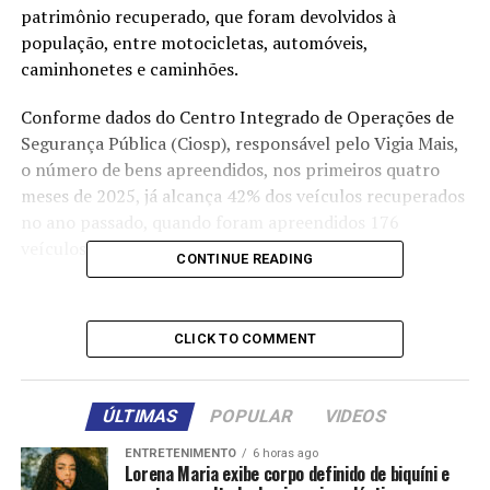
patrimônio recuperado, que foram devolvidos à
população, entre motocicletas, automóveis,
caminhonetes e caminhões.
Conforme dados do Centro Integrado de Operações de
Segurança Pública (Ciosp), responsável pelo Vigia Mais,
o número de bens apreendidos, nos primeiros quatro
meses de 2025, já alcança 42% dos veículos recuperados
no ano passado, quando foram apreendidos 176
veículos.
CONTINUE READING
Para o secretário adjunto de Integração Operacional
(Saiop), coronel PM Fernando Augustinho, o aumento
CLICK TO COMMENT
no número de veículos recuperados está relacionado
diretamente com o número de municípios que aderiram
ao Vigia Mais MT.
ÚLTIMAS
POPULAR
VIDEOS
“Mais da metade dos 126 municípios, que aderiram ao
ENTRETENIMENTO
6 horas ago
Lorena Maria exibe corpo definido de biquíni e
programa, concluíram a instalação das câmeras. Dentre