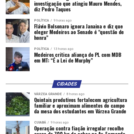
investigação que atingiu Mauro Mendes,
diz Pedro Taques
POLÍTICA
9 horas ago
Flávio Bolsonaro ignora Janaina e diz que
eleger Medeiros ao Senado é “questão de
honra”
POLÍTICA
13 horas ago
Medeiros critica aliança do PL com MDB
em MT: “É a Lei de Murphy”
CIDADES
VÁRZEA GRANDE
8 horas ago
Quintais produtivos fortalecem agricultura
familiar e aproximam alimentos do campo
da mesa dos estudantes em Várzea Grande
CUIABÁ
9 horas ago
Operação contra fiação irregular recolhe
cerca de 700 kg de cabos na Av. Fernando