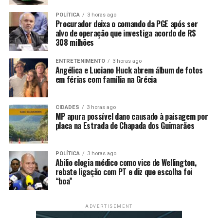
“Não será suficiente para derrotar a extrema direita. É
tempo de coragem”
, afirmou.
POLÍTICA
3 horas ago
Procurador deixa o comando da PGE após ser
alvo de operação que investiga acordo de R$
Vieira também criticou as emendas parlamentares. Seu
308 milhões
partido, o Psol, é autor da ação analisada pelo ministro
do STF (Supremo Tribunal Federal) Flávio Dino, que
ENTRETENIMENTO
3 horas ago
bloqueou
R$ 4,2 bilhões em recursos oriundos das
Angélica e Luciano Huck abrem álbum de fotos
em férias com família na Grécia
transferências designadas por congressistas no
orçamento da União.
CIDADES
3 horas ago
O deputado se referiu a elas como um
“sequestro do
MP apura possível dano causado à paisagem por
orçamento”
.
“Não somos contra emendas como forma de
placa na Estrada de Chapada dos Guimarães
contribuição complementar, contudo a forma como
acontece hoje é disfuncional, ineficiente e escandalosa”
,
POLÍTICA
3 horas ago
disse.
Abilio elogia médico como vice de Wellington,
rebate ligação com PT e diz que escolha foi
“boa”
Para Vieira, o
“orçamento secreto não foi superado, mas
repaginado”
devido à falta de transparência.
ADVERTISEMENT
“Esse modelo gera uma pulverização desses recursos com