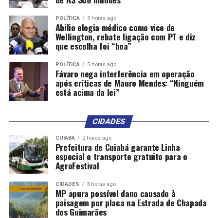
POLÍTICA
3 horas ago
Abilio elogia médico como vice de
Wellington, rebate ligação com PT e diz
que escolha foi “boa”
POLÍTICA
5 horas ago
Fávaro nega interferência em operação
após críticas de Mauro Mendes: “Ninguém
está acima da lei”
CIDADES
CUIABÁ
2 horas ago
Prefeitura de Cuiabá garante Linha
especial e transporte gratuito para o
AgroFestival
CIDADES
3 horas ago
MP apura possível dano causado à
paisagem por placa na Estrada de Chapada
dos Guimarães