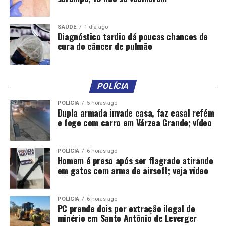
“Precisamos de uma Câmara transparente, popular, em
defesa do estado laico e pela democracia”
, declarou.
SAÚDE
1 dia ago
Diagnóstico tardio dá poucas chances de
Vieira finalizou com mais uma alfinetada na composição
cura do câncer de pulmão
de Motta.
“Eu não quero ser presidente do sindicato do
Centrão, eu quero ser guardião da democracia”
, disse.
O discurso de Vieira contrasta com o de
Marcel van
POLÍCIA
Hattem
(Novo-RS), que também disputa a presidência,
POLÍCIA
5 horas ago
representando bandeiras de direita.
Dupla armada invade casa, faz casal refém
e foge com carro em Várzea Grande; vídeo
POLÍCIA
6 horas ago
Homem é preso após ser flagrado atirando
em gatos com arma de airsoft; veja vídeo
Comentários
POLÍCIA
6 horas ago
PC prende dois por extração ilegal de
RELATED TOPICS:
ANISTIA
CONTRA
DESTAQUE
minério em Santo Antônio de Leverger
DISCURSA
EMENDAS
JANEIRO
POLITICA
VIEIRA