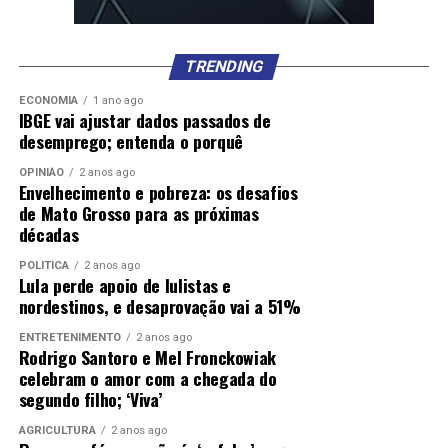
TRENDING
ECONOMIA
1 ano ago
IBGE vai ajustar dados passados de
desemprego; entenda o porquê
OPINIÃO
2 anos ago
Envelhecimento e pobreza: os desafios
de Mato Grosso para as próximas
décadas
POLÍTICA
2 anos ago
Lula perde apoio de lulistas e
nordestinos, e desaprovação vai a 51%
ENTRETENIMENTO
2 anos ago
Rodrigo Santoro e Mel Fronckowiak
celebram o amor com a chegada do
segundo filho; ‘Viva’
AGRICULTURA
2 anos ago