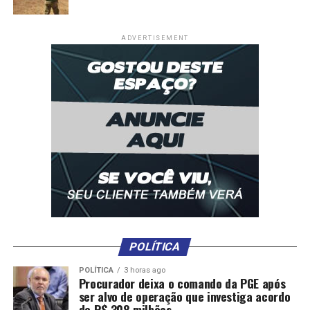
UP NEXT
Vamos colocar limites a ações do Judiciário, diz Arnaldo
Jardim
ADVERTISEMENT
DON'T MISS
Lula dá parabéns a Alcolumbre pela vitória no Senado
POLÍTICA
POLÍTICA
3 horas ago
Procurador deixa o comando da PGE após
ser alvo de operação que investiga acordo
de R$ 308 milhões