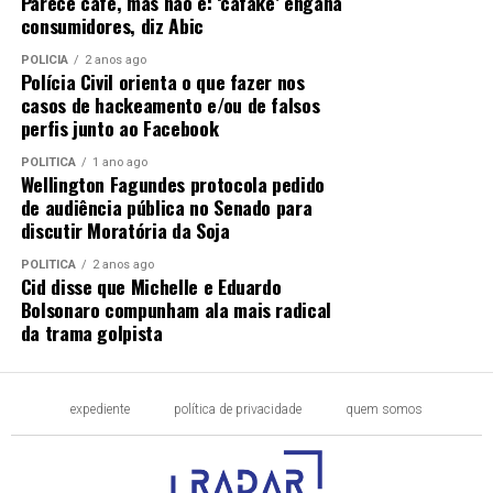
Parece café, mas não é: ‘cafake’ engana
consumidores, diz Abic
POLÍCIA
2 anos ago
Polícia Civil orienta o que fazer nos
casos de hackeamento e/ou de falsos
perfis junto ao Facebook
POLÍTICA
1 ano ago
Wellington Fagundes protocola pedido
de audiência pública no Senado para
discutir Moratória da Soja
POLÍTICA
2 anos ago
Cid disse que Michelle e Eduardo
Bolsonaro compunham ala mais radical
da trama golpista
expediente
política de privacidade
quem somos