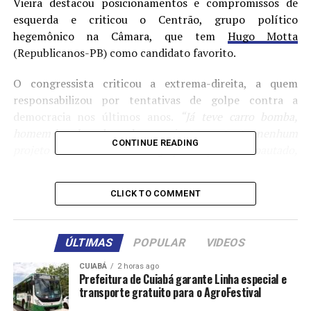
Vieira destacou posicionamentos e compromissos de
esquerda e criticou o Centrão, grupo político
hegemônico na Câmara, que tem
Hugo Motta
(Republicanos-PB) como candidato favorito.
O congressista criticou a extrema-direita, a quem
responsabilizou por tentativas de golpe contra a
democracia nos últimos anos.
“Já teve carro bomba,
homem bomba, plano de assassinato, portanto, nenhum
CONTINUE READING
projeto que vise anistiar os golpistas pode ser pautado,
os golpistas precisam ser responsabilizados e presos”
,
declarou.
CLICK TO COMMENT
O deputado criticou os
“moderados”
.
“Não podemos
permitir que o Brasil seja como Ustra planejou”
, disse,
ÚLTIMAS
POPULAR
VIDEOS
em crítica à ditadura militar.
CUIABÁ
2 horas ago
Em referência ao favoritismo de Motta, que reúne 18
Prefeitura de Cuiabá garante Linha especial e
transporte gratuito para o AgroFestival
partidos aliados, Vieira disse que
“acordão tem limite”
.