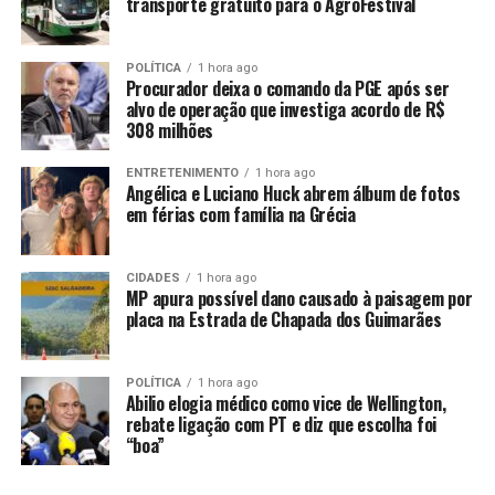
transporte gratuito para o AgroFestival
A prefeita Flávia Moretti assumiu o cargo em janeiro de
2025 com a promessa de resolver o problema da falta de
água em Várzea Grande. Durante a campanha, ela
POLÍTICA
1 hora ago
Procurador deixa o comando da PGE após ser
afirmou que “daria um jeito” na situação em 100 dias,
alvo de operação que investiga acordo de R$
mencionando a concessão do DAE como uma possível
308 milhões
solução. No entanto, após assumir o cargo, Moretti
mudou o discurso, alegando que o verdadeiro problema
ENTRETENIMENTO
1 hora ago
Angélica e Luciano Huck abrem álbum de fotos
era a rede de tubulações antigas e repleta de
em férias com família na Grécia
vazamentos, e não a falta de água em si.
Em fevereiro, diante do agravamento da crise, a prefeita
CIDADES
1 hora ago
MP apura possível dano causado à paisagem por
decretou estado de calamidade pública no município
placa na Estrada de Chapada dos Guimarães
por 180 dias, permitindo a adoção de medidas
emergenciais para restaurar o abastecimento de água.
POLÍTICA
1 hora ago
A gestão do DAE também tem sido alvo de críticas por
Abilio elogia médico como vice de Wellington,
rebate ligação com PT e diz que escolha foi
decisões administrativas. Em meio à crise hídrica, o
“boa”
coronel Sandro Azambuja concedeu férias a 30
servidores essenciais para a manutenção do