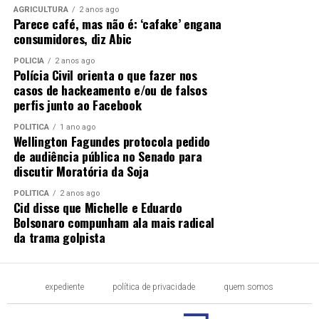
AGRICULTURA
2 anos ago
Parece café, mas não é: ‘cafake’ engana
consumidores, diz Abic
POLÍCIA
2 anos ago
Polícia Civil orienta o que fazer nos
casos de hackeamento e/ou de falsos
perfis junto ao Facebook
POLÍTICA
1 ano ago
Wellington Fagundes protocola pedido
de audiência pública no Senado para
discutir Moratória da Soja
POLÍTICA
2 anos ago
Cid disse que Michelle e Eduardo
Bolsonaro compunham ala mais radical
da trama golpista
expediente
política de privacidade
quem somos