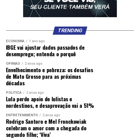
TRENDING
ECONOMIA
1 ano ago
IBGE vai ajustar dados passados de
desemprego; entenda o porquê
OPINIÃO
2 anos ago
Envelhecimento e pobreza: os desafios
de Mato Grosso para as próximas
décadas
POLÍTICA
2 anos ago
Lula perde apoio de lulistas e
nordestinos, e desaprovação vai a 51%
ENTRETENIMENTO
2 anos ago
Rodrigo Santoro e Mel Fronckowiak
celebram o amor com a chegada do
segundo filho; ‘Viva’