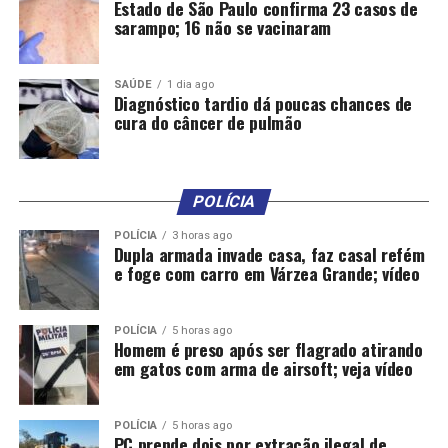
Estado de São Paulo confirma 23 casos de
Fundação Instituto de Pesquisas Econômicas (FIPE) para
sarampo; 16 não se vacinaram
realizar um diagnóstico técnico e financeiro da
concessão do DAE, com prazo estimado de um a um ano
e meio para conclusão.
SAÚDE
1 dia ago
Diagnóstico tardio dá poucas chances de
cura do câncer de pulmão
POLÍCIA
Comentários
POLÍCIA
3 horas ago
Dupla armada invade casa, faz casal refém
e foge com carro em Várzea Grande; vídeo
RELATED TOPICS:
ÁGUA
APÓS
CHEFE
DAE
DEMISSÃO
DESTAQUE
EXIGE
FALTA
FERIADÃO
GRANDE
POLITICA
VÁRZEA
VEREADOR
POLÍCIA
5 horas ago
Homem é preso após ser flagrado atirando
UP NEXT
Presidente do TCE destaca coragem de Mauro Mendes
em gatos com arma de airsoft; veja vídeo
em concluir Hospital Central
DON'T MISS
POLÍCIA
5 horas ago
Com apoio dos poderes, Governo assina contrato e
PC prende dois por extração ilegal de