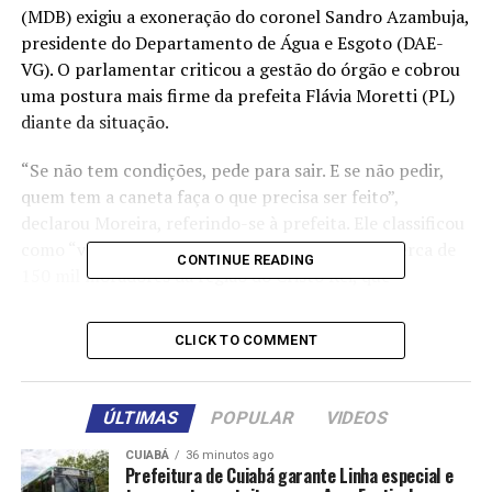
(MDB) exigiu a exoneração do coronel Sandro Azambuja,
presidente do Departamento de Água e Esgoto (DAE-
VG). O parlamentar criticou a gestão do órgão e cobrou
uma postura mais firme da prefeita Flávia Moretti (PL)
diante da situação.
“Se não tem condições, pede para sair. E se não pedir,
quem tem a caneta faça o que precisa ser feito”,
declarou Moreira, referindo-se à prefeita. Ele classificou
como “vergonhosa” a situação enfrentada por cerca de
CONTINUE READING
150 mil moradores da região do Cristo Rei, que
continuam sofrendo com a escassez de água.
CLICK TO COMMENT
O vereador também apontou a resistência do presidente
do DAE em reativar poços artesianos que antes
abasteciam a cidade. “Falta diálogo, sobra arrogância. Ele
ÚLTIMAS
POPULAR
VIDEOS
não ouve ninguém, parece nem ser daqui. Do jeito que
está, não dá mais”, afirmou.
CUIABÁ
36 minutos ago
Prefeitura de Cuiabá garante Linha especial e