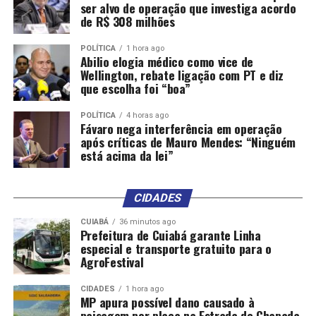
ser alvo de operação que investiga acordo
de R$ 308 milhões
POLÍTICA
1 hora ago
Abilio elogia médico como vice de
Wellington, rebate ligação com PT e diz
que escolha foi “boa”
POLÍTICA
4 horas ago
Fávaro nega interferência em operação
após críticas de Mauro Mendes: “Ninguém
está acima da lei”
CIDADES
CUIABÁ
36 minutos ago
Prefeitura de Cuiabá garante Linha
especial e transporte gratuito para o
AgroFestival
CIDADES
1 hora ago
MP apura possível dano causado à
paisagem por placa na Estrada de Chapada