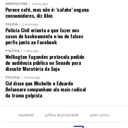
AGRICULTURA
2 anos ago
Parece café, mas não é: ‘cafake’ engana
consumidores, diz Abic
Comentários
POLÍCIA
2 anos ago
Polícia Civil orienta o que fazer nos
RELATED TOPICS:
DESTAQUE
MANDATO
NUNES
PAULO
casos de hackeamento e/ou de falsos
POLITICA
QUEM
RICARDO
SÃO
SECRETÁRIOS
perfis junto ao Facebook
SEGUNDO
VEJA
POLÍTICA
1 ano ago
UP NEXT
Wellington Fagundes protocola pedido
Dino nega bloqueio de repasses do governo para
de audiência pública no Senado para
emendas da Saúde
discutir Moratória da Soja
DON'T MISS
POLÍTICA
2 anos ago
Paes assume novo mandato e propõe Força Municipal
Cid disse que Michelle e Eduardo
armada
Bolsonaro compunham ala mais radical
da trama golpista
expediente
política de privacidade
quem somos