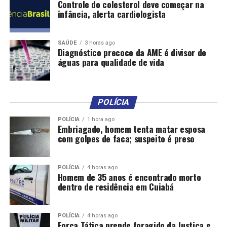
Bacharel em Direito, pós-graduado pela FGV e mestre
Controle do colesterol deve começar na
infância, alerta cardiologista
em Cidades Inteligentes. Atuou como chefe de gabinete
em secretarias estaduais e venceu três Prêmios Mario
Covas de Gestão Pública.Secretaria Municipal de
SAÚDE
3 horas ago
Esportes: Rogério Lins
Diagnóstico precoce da AME é divisor de
águas para qualidade de vida
Formado em Direito, foi vereador e prefeito de Osasco
por dois mandatos (2017-2024), liderando obras e
programas inovadores como o “Escola Conectada” e a
ampliação da rede de saúde e segurança.Secretaria
POLÍCIA
Municipal de Habitação: Sidney Cruz
POLÍCIA
1 hora ago
Embriagado, homem tenta matar esposa
Advogado e vereador, com atuação em orçamento e
com golpes de faca; suspeito é preso
cultura. Relator de projetos como a privatização da
Sabesp, focando no diálogo público e gestão
transparente.Secretaria Municipal de Inovação e
POLÍCIA
4 horas ago
Homem de 35 anos é encontrado morto
Tecnologia: Milton Vieira
dentro de residência em Cuiabá
Deputado federal em sete mandatos, com trajetória
social iniciada na Sociedade Pestalozzi e ações em
POLÍCIA
4 horas ago
Força Tática prende foragido da Justiça e