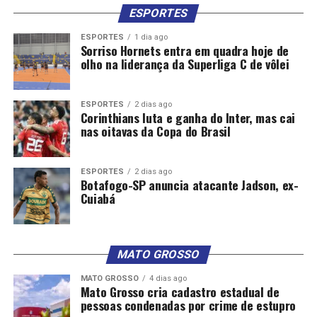
Advogado e economista, com mestrado em Direito
ESPORTES
(PUC-SP) e pós em Gestão Pública (Insper). Foi
ESPORTES
1 dia ago
secretário da Casa Civil, de Gestão e de Turismo em SP,
Sorriso Hornets entra em quadra hoje de
olho na liderança da Superliga C de vôlei
além de subprefeito da Vila Mariana.Secretaria
Municipal de Transportes: Celso Jorge Caldeira
ESPORTES
2 dias ago
Economista formado pela PUC-SP, tem ampla
Corinthians luta e ganha do Inter, mas cai
experiência em transporte coletivo. Na Secretaria de
nas oitavas da Copa do Brasil
Transportes Metropolitanos de SP, liderou a política de
transportes para sistemas como Metrô, CPTM e
ESPORTES
2 dias ago
EMTU.Secretaria Municipal do Verde e do Meio
Botafogo-SP anuncia atacante Jadson, ex-
Cuiabá
Ambiente: Rodrigo Ashiuchi
Prefeito de Suzano, engenheiro com MBA em Gestão
Empresarial e pós-graduação em Gestão Pública. Criou
MATO GROSSO
projetos ambientais de destaque e lidera iniciativas de
sustentabilidade na região metropolitana.Secretaria
MATO GROSSO
4 dias ago
Mato Grosso cria cadastro estadual de
Municipal de Turismo: Rui Alves
pessoas condenadas por crime de estupro