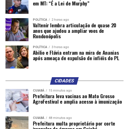
em MT: “É a Lei de Murphy”
graduado em Gestão Cultural e Indústria Criativa pela
PUC-Rio. Foi Secretário de Articulação Institucional do
Ministério do Planejamento e Orçamento, Secretário
POLÍTICA
2 horas ago
Valtenir lembra articulação de quase 20
Nacional de Estruturação do Turismo no Ministério do
anos que ajudou a ampliar voos de
Turismo, e Secretário Adjunto de Comunicação Social do
Rondonópolis
Governo do Estado do Rio de Janeiro. Também foi
membro do Conselho Administrativo do
POLÍTICA
3 horas ago
Abilio e Flávia entram na mira de Ananias
Riocentro.Secretaria Municipal de Esportes: Rogério
após ameaça de expulsão de infiéis do PL
Lins
Formado em Direito, com mais de 20 anos de carreira
CIDADES
pública. Iniciou como diretor na Secretaria de Esporte,
Recreação e Lazer de Osasco, foi vereador e reeleito
CUIABÁ
15 minutos ago
prefeito de Osasco, sendo o prefeito mais votado da
Prefeitura leva vacinas ao Mato Grosso
AgroFestival e amplia acesso à imunização
cidade em sua reeleição.Secretaria Especial de
Comunicação: Fábio Portela
CUIABÁ
48 minutos ago
Com experiência em gestão pública e comunicação,
Prefeitura multa proprietário por corte
irregular de árvores em Cuiabá
Fábio Portela tem liderado a estratégia de comunicação