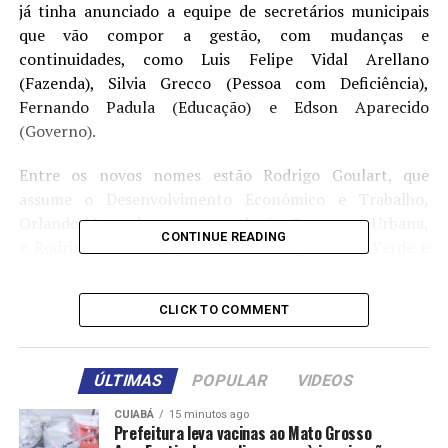
já tinha anunciado a equipe de secretários municipais
que vão compor a gestão, com mudanças e
continuidades, como Luis Felipe Vidal Arellano
(Fazenda), Silvia Grecco (Pessoa com Deficiência),
Fernando Padula (Educação) e Edson Aparecido
(Governo).
Entre os novos nomes estão Rodrigo Goulart, que
assume o Desenvolvimento Econômico e Trabalho,
Orlando Morando, que comandará a Segurança Urbana,
CONTINUE READING
e Rodrigo Ashiuchi, que vai liderar a pasta de Verde e
Meio Ambiente. A Secretaria de Cultura, agora ampliada
para Cultura e Economia Criativa, será dirigida por Totó
CLICK TO COMMENT
Parente.
Houve também reorganizações internas: Enrico Misasi
ÚLTIMAS
POPULAR
VIDEOS
assume a Casa Civil, enquanto Fabrício Cobra passa para
Subprefeituras e Clodoaldo Pelissioni lidera a nova
CUIABÁ
15 minutos ago
Prefeitura leva vacinas ao Mato Grosso
Secretaria de Planejamento e Eficiência. A advogada