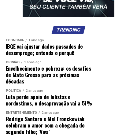
Advogado e administrador, foi vereador, deputado
estadual e prefeito de São Bernardo (2017-2024), com
destaque em obras, educação e segurança pública, além
TRENDING
de modernização administrativa.Procuradoria Geral do
Município: Luciana Sant’Ana Nardi
ECONOMIA
1 ano ago
IBGE vai ajustar dados passados de
desemprego; entenda o porquê
Procuradora do Município há 21 anos, com
especialização e mestrado em Direito Administrativo
OPINIÃO
2 anos ago
Envelhecimento e pobreza: os desafios
pela PUC-SP. Atuou em chefias estratégicas na PGM e
de Mato Grosso para as próximas
outras secretarias municipais.Controladoria Geral do
décadas
Município: Daniel Falcão
Advogado, professor e cientista social, doutor em
POLÍTICA
2 anos ago
Lula perde apoio de lulistas e
Direito do Estado pela USP. Autor de obras jurídicas, é
nordestinos, e desaprovação vai a 51%
Controlador Geral e Encarregado de Proteção de Dados
da Prefeitura de São Paulo.
ENTRETENIMENTO
2 anos ago
Rodrigo Santoro e Mel Fronckowiak
celebram o amor com a chegada do
segundo filho; ‘Viva’