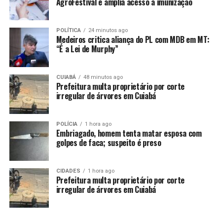
AgroFestival e amplia acesso à imunização
Luciana Sant’Ana Nardi é a nova Procuradora Geral do
Município, escolhida após a morte de Marina Magro.
Confira abaixo a lista dos secretários municipais
POLÍTICA
24 minutos ago
Medeiros critica aliança do PL com MDB em MT:
anunciados para a gestão de Ricardo Nunes:
“É a Lei de Murphy”
*
Secretaria Municipal de Governo: Edson Aparecido
CUIABÁ
48 minutos ago
Prefeitura multa proprietário por corte
Historiador (PUC-SP), com trajetória política desde os
irregular de árvores em Cuiabá
anos 1970. Foi deputado federal e estadual, ocupou
secretarias no Governo de SP e liderou o enfrentamento
à Covid-19 como secretário de Saúde de São
POLÍCIA
1 hora ago
Embriagado, homem tenta matar esposa com
Paulo.Secretaria Municipal da Casa Civil: Enrico Misasi
golpes de faca; suspeito é preso
Advogado, mestre e doutorando em Direito
Constitucional (USP). Foi deputado federal (2019-2023),
CIDADES
1 hora ago
secretário executivo de Relações Institucionais e preside
Prefeitura multa proprietário por corte
irregular de árvores em Cuiabá
o MDB em São Paulo desde 2023.Secretaria de Cultura e
Economia Criativa: José Antônio Silva Parente