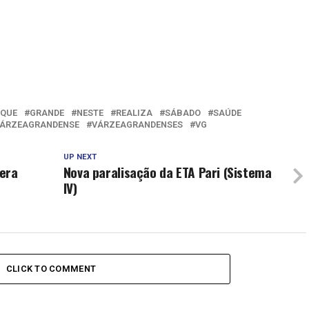
AQUE
GRANDE
NESTE
REALIZA
SÁBADO
SAÚDE
ÁRZEAGRANDENSE
VÁRZEAGRANDENSES
VG
UP NEXT
lera
Nova paralisação da ETA Pari (Sistema
IV)
CLICK TO COMMENT