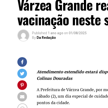
Várzea Grande re
vacinação neste 
Published
1 ano ago
on
01/08/2025
By
Da Redação
Atendimento estendido estará dispo
Colinas Douradas
A Prefeitura de Várzea Grande, por m
sábado (2), um dia especial de cuida
pontos da cidade.