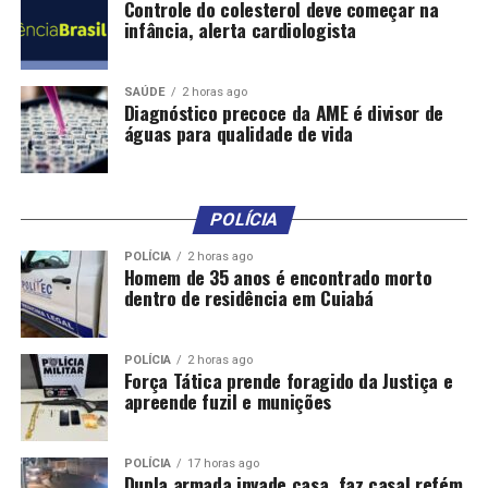
Controle do colesterol deve começar na
Serviços Públicos e Mobilidade Urbana, que por meio de
infância, alerta cardiologista
outro Relatório Técnico, evidencia as condições atuais
da limpeza urbana, da iluminação pública, da sinalização
semafórica e as diversas áreas de descarte irregular de
SAÚDE
2 horas ago
Diagnóstico precoce da AME é divisor de
lixo, que comprometem a segurança, a saúde, a
águas para qualidade de vida
qualidade de vida, e a mobilidade da população,
reforçando a necessidade de mobilização de recursos e
adoção de medidas imediatas para assegurar a
POLÍCIA
continuidade da mobilidade urbana e rural e a segurança
da população.
POLÍCIA
2 horas ago
Homem de 35 anos é encontrado morto
dentro de residência em Cuiabá
Para o enfrentamento da situação de emergência
declarada, ficam autorizadas contratações por tempo
determinado de pessoal necessário, por meio de
POLÍCIA
2 horas ago
processo seletivo público simplificado, nos termos da
Força Tática prende foragido da Justiça e
apreende fuzil e munições
legislação municipal.
O COMITÊ
– O decreto também institui a criação do
POLÍCIA
17 horas ago
Comitê de Gestão da Calamidade Pública, sob
Dupla armada invade casa, faz casal refém