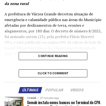
da zona rural
A prefeitura de Várzea Grande decretou situação de
emergência e calamidade pública nas áreas do Município
afetadas por deslizamentos de terra, erosões e
alagamentos, por 180 dias. O decreto de número 8/2025,
foi assinado ontem (23), pela prefeita Flávia Moretti
(PL), e está publicado na página 803 da edição de hoje do
Jornal Oficial Eletrônico dos Municípios do Estado de
Mato Grosso.
CONTINUE READING
Como explica a prefeita, Várzea Grande foi
extremamente afetada pelas fortes chuvas deste início
CLICK TO COMMENT
de ano. “Os grandes volumes provocaram deslizamentos
de terra, erosões e alagamentos, resultando em danos
estruturais tanto nas vias pavimentas, não
ÚLTIMAS
POPULAR
VIDEOS
pavimentadas e nas pontes de madeira, consideradas
essenciais para a mobilidade e segurança da população,
CUIABÁ
27 minutos ago
Semob instala novos bancos no Terminal do CPA
em especial, daquelas que residem na zona rural”.