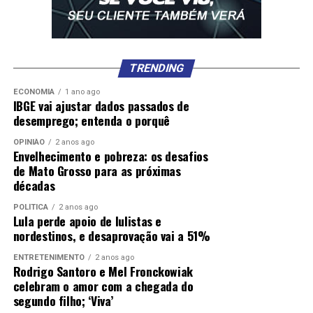
TRENDING
ECONOMIA
1 ano ago
IBGE vai ajustar dados passados de
desemprego; entenda o porquê
OPINIÃO
2 anos ago
Envelhecimento e pobreza: os desafios
de Mato Grosso para as próximas
décadas
POLÍTICA
2 anos ago
Lula perde apoio de lulistas e
nordestinos, e desaprovação vai a 51%
ENTRETENIMENTO
2 anos ago
Rodrigo Santoro e Mel Fronckowiak
celebram o amor com a chegada do
segundo filho; ‘Viva’