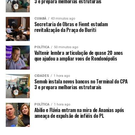
3 e prepara melhorias estruturais
O Procurador do Município, Maurício Magalhães,
pontua que as chuvas das duas últimas semanas
CUIABÁ
43 minutos ago
Secretaria de Obras e Fiemt estudam
danificaram pontes de madeiras, cabeceiras e estradas
revitalização da Praça do Buriti
vicinais, comprometendo a mobilidade dos moradores da
zona rural. “Com esse decreto, a prefeitura consegue
facilitar a forma de contratação de obras e serviços e
POLÍTICA
50 minutos ago
Valtenir lembra articulação de quase 20 anos
também de aquisições para corrigir esses problemas.
que ajudou a ampliar voos de Rondonópolis
Este decreto será encaminhado ao governo do Estado e
ao Ministério da Integração e Desenvolvimento Regional
para reconhecimento oficial da calamidade pública,
CIDADES
1 hora ago
Semob instala novos bancos no Terminal do CPA
conforme previsto na legislação federal. Ao ser
3 e prepara melhorias estruturais
homologado, a prefeitura passa a ter acesso a recursos
dos fundos relativos à emergência para fazer frente a
esses reparos com agilidade”.
POLÍTICA
1 hora ago
Abilio e Flávia entram na mira de Ananias após
ameaça de expulsão de infiéis do PL
FUNDAMENTO
– O decreto se baseia no Relatório
Técnico de Calamidade elaborado pela secretaria
municipal de Viação e Obras, que fez um raio-x da real