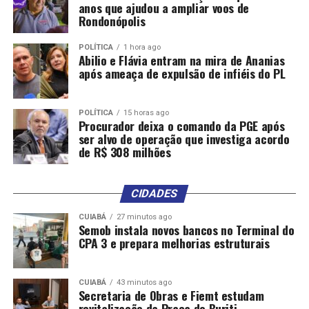
temporária de profissionais e a aquisição de bens e
anos que ajudou a ampliar voos de
serviços indispensáveis à resposta à calamidade
Rondonópolis
https://www.varzeagrande.mt.gov.br/
POLÍTICA
1 hora ago
Abilio e Flávia entram na mira de Ananias
após ameaça de expulsão de infiéis do PL
POLÍTICA
15 horas ago
Procurador deixa o comando da PGE após
ser alvo de operação que investiga acordo
Comentários
de R$ 308 milhões
RELATED TOPICS:
CALAMIDADE
CHUVAS
CIDADES
CIDADES
DECRETA
DESTAQUE
EMERGÊNCIA
FORTES
GRANDE
PELAS
PUBLICA
SITUAÇÃO
VÁRZEA
CUIABÁ
27 minutos ago
Semob instala novos bancos no Terminal do
UP NEXT
CPA 3 e prepara melhorias estruturais
Nasce bebê de jovem grávida mantida viva por aparelhos
após morte cerebral
CUIABÁ
43 minutos ago
DON'T MISS
Secretaria de Obras e Fiemt estudam
Temporal causa queda de árvores, alagamento e
revitalização da Praça do Buriti