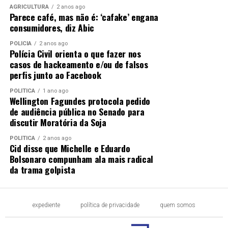
AGRICULTURA
2 anos ago
Parece café, mas não é: ‘cafake’ engana
consumidores, diz Abic
POLÍCIA
2 anos ago
Polícia Civil orienta o que fazer nos
casos de hackeamento e/ou de falsos
perfis junto ao Facebook
POLÍTICA
1 ano ago
Wellington Fagundes protocola pedido
de audiência pública no Senado para
discutir Moratória da Soja
POLÍTICA
2 anos ago
Cid disse que Michelle e Eduardo
Bolsonaro compunham ala mais radical
da trama golpista
expediente
política de privacidade
quem somos