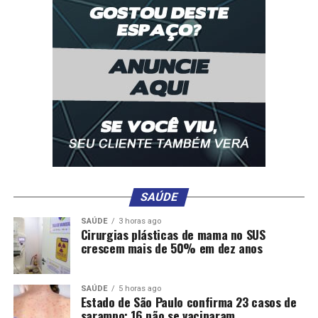
seu faturamento, conforme o boletim.
Já a pecuária leitera, que representa 18,8% do VBP do
segmento, deve registar alta de 3,9% na produção, mas
queda de 2,1% nos preços, resultando em leve alta de
1,8% no seu VBP.
Nesse cenário, espera-se que o VBP do segmento
pecuário atinja R$ 496,4 bilhões, 9,2% maior em
comparação a 2024.
SAÚDE
SAÚDE
3 horas ago
Cirurgias plásticas de mama no SUS
crescem mais de 50% em dez anos
Comentários
SAÚDE
5 horas ago
Estado de São Paulo confirma 23 casos de
sarampo; 16 não se vacinaram