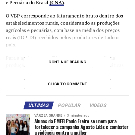
e Pecuária do Brasil
(CNA)
.
O VBP corresponde ao faturamento bruto dentro dos
estabelecimentos rurais, considerando as produções
agrícolas e pecuárias, com base na média dos preços
reais (IGP-DI) recebidos pelos produtores de todo o
país.
Para a agricultura, a CNA espera a recuperação na
CONTINUE READING
produção em razão das melhores condições climáticas
previstas para este ano. A soja, cultura com maior
participação no VBP agrícola (37,1%), deve registrar
CLICK TO COMMENT
aumento expressivo na produção (12,4%). Assim, mesmo
com a previsão de queda nos preços (- 4,5%), a projeção
é de alta do VBP da oleaginosa, de 7,3% em 2025.
ÚLTIMAS
POPULAR
VIDEOS
O milho, segunda cultura com maior participação na
VÁRZEA GRANDE
3 minutos ago
Alunos da EMEB Paulo Freire se unem para
agricultura (15,6%), deverá registar crescimento na
fortalecer a campanha Agosto Lilás e combater
produção (5,46%) e também nos preços (11,6%). Com
a violência contra a mulher