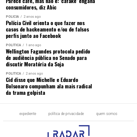
Parece café, mas não é: ‘cafake’ engana
consumidores, diz Abic
POLÍCIA
2 anos ago
Polícia Civil orienta o que fazer nos
casos de hackeamento e/ou de falsos
perfis junto ao Facebook
POLÍTICA
1 ano ago
Wellington Fagundes protocola pedido
de audiência pública no Senado para
discutir Moratória da Soja
POLÍTICA
2 anos ago
Cid disse que Michelle e Eduardo
Bolsonaro compunham ala mais radical
da trama golpista
expediente
política de privacidade
quem somos