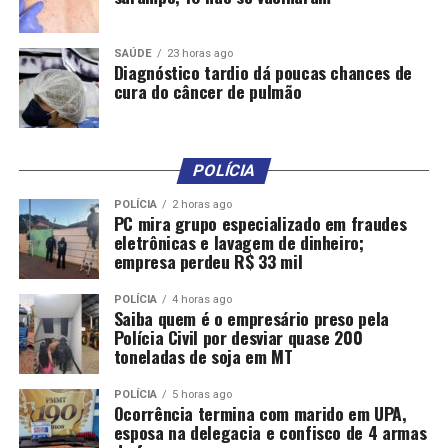
RELATED TOPICS:
AGRICULTURA
ANO
BRUTO
CNA
CRESCER
DESTAQUE
DEVE
DIZ
NESTE
PRODUÇÃO
VALOR
SAÚDE
23 horas ago
Diagnóstico tardio dá poucas chances de
UP NEXT
cura do câncer de pulmão
Copercampos deve movimentar R$ 400 milhões em
negócios
DON'T MISS
Volta do Plano Safra: gestão vive colapso, diz ex-
POLÍCIA
secretário de política agrícola do Mapa
POLÍCIA
2 horas ago
PC mira grupo especializado em fraudes
eletrônicas e lavagem de dinheiro;
empresa perdeu R$ 33 mil
POLÍCIA
4 horas ago
Saiba quem é o empresário preso pela
Polícia Civil por desviar quase 200
toneladas de soja em MT
POLÍCIA
5 horas ago
Ocorrência termina com marido em UPA,
esposa na delegacia e confisco de 4 armas