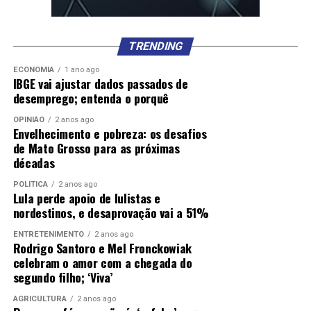
TRENDING
ECONOMIA
1 ano ago
IBGE vai ajustar dados passados de
desemprego; entenda o porquê
OPINIÃO
2 anos ago
Envelhecimento e pobreza: os desafios
de Mato Grosso para as próximas
décadas
POLÍTICA
2 anos ago
Lula perde apoio de lulistas e
nordestinos, e desaprovação vai a 51%
ENTRETENIMENTO
2 anos ago
Rodrigo Santoro e Mel Fronckowiak
celebram o amor com a chegada do
segundo filho; ‘Viva’
AGRICULTURA
2 anos ago