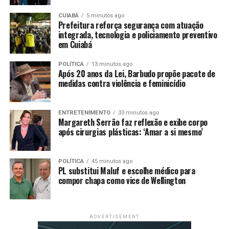
isso, o VBP do cereal deve aumentar 17,6% este ano.
CUIABÁ
5 minutos ago
O café arábica e o robusta também devem registrar
Prefeitura reforça segurança com atuação
integrada, tecnologia e policiamento preventivo
avanço no VBP em 2025, de 42,6% e 81,1%,
em Cuiabá
respectivamente. A variação será reflexo principalmente
da continuidade da valorização do produto.
POLÍTICA
13 minutos ago
Após 20 anos da Lei, Barbudo propõe pacote de
medidas contra violência e feminicídio
Nesse contexto, o VBP estimado da agricultura é de R$
966,5 bilhões em 2025, o que representa alta de 9% em
relação ao registrado em 2024.
ENTRETENIMENTO
33 minutos ago
Margareth Serrão faz reflexão e exibe corpo
após cirurgias plásticas: ‘Amar a si mesmo’
VBP da pecuária
Na pecuária bovina, a inversão do ciclo pecuário deve
POLÍTICA
45 minutos ago
provocar redução na produção (-2,87%), dada a maior
PL substitui Maluf e escolhe médico para
compor chapa como vice de Wellington
retenção de fêmeas e diminuição de oferta para abate, e
aumentos nos preços da carne bovina (21,2%). Com isso,
a carne bovina – que representa metade do VPB da
pecuária (50,1%) – deve registrar aumento de 17,8% em
ADVERTISEMENT