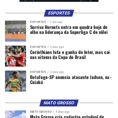
ESPORTES
ESPORTES
1 dia ago
Sorriso Hornets entra em quadra hoje de
olho na liderança da Superliga C de vôlei
ESPORTES
2 dias ago
Corinthians luta e ganha do Inter, mas cai
nas oitavas da Copa do Brasil
ESPORTES
2 dias ago
Botafogo-SP anuncia atacante Jadson, ex-
Cuiabá
MATO GROSSO
MATO GROSSO
4 dias ago
Mato Grosso cria cadastro estadual de