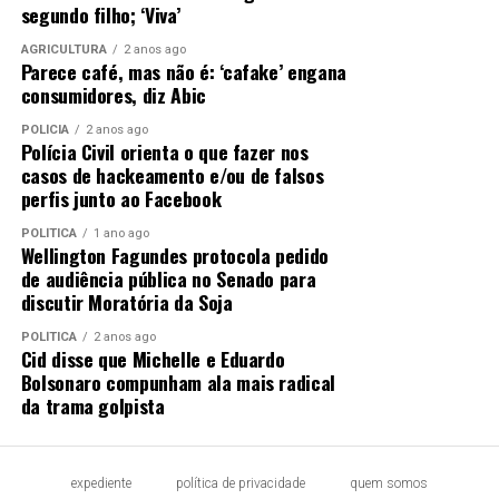
segundo filho; ‘Viva’
AGRICULTURA
2 anos ago
Parece café, mas não é: ‘cafake’ engana
consumidores, diz Abic
POLÍCIA
2 anos ago
Polícia Civil orienta o que fazer nos
casos de hackeamento e/ou de falsos
perfis junto ao Facebook
POLÍTICA
1 ano ago
Wellington Fagundes protocola pedido
de audiência pública no Senado para
discutir Moratória da Soja
POLÍTICA
2 anos ago
Cid disse que Michelle e Eduardo
Bolsonaro compunham ala mais radical
da trama golpista
expediente
política de privacidade
quem somos