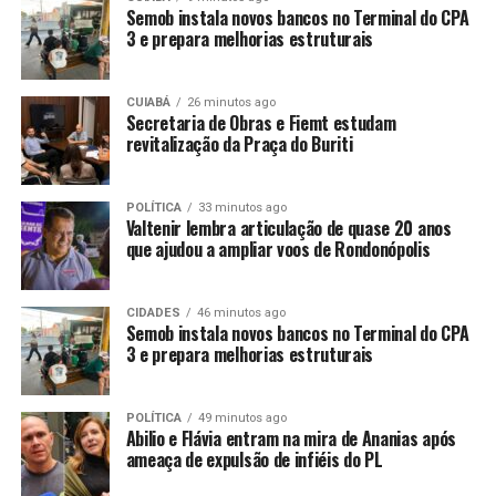
Semob instala novos bancos no Terminal do CPA
que racionem o uso de água nos próximos dias,
3 e prepara melhorias estruturais
utilizando-a de forma consciente e apenas para
atividades essenciais.
CUIABÁ
26 minutos ago
Agradecemos pela compreensão e informamos que
Secretaria de Obras e Fiemt estudam
revitalização da Praça do Buriti
estamos empenhados em resolver o problema o mais
breve possível para normalizar o abastecimento.
POLÍTICA
33 minutos ago
Valtenir lembra articulação de quase 20 anos
que ajudou a ampliar voos de Rondonópolis
CIDADES
46 minutos ago
Semob instala novos bancos no Terminal do CPA
3 e prepara melhorias estruturais
POLÍTICA
49 minutos ago
Abilio e Flávia entram na mira de Ananias após
ameaça de expulsão de infiéis do PL