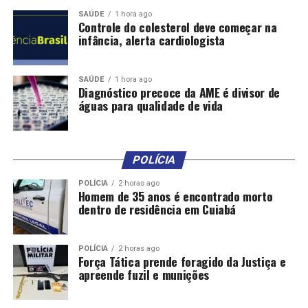
SAÚDE
1 hora ago
Controle do colesterol deve começar na
RELATED TOPICS:
ABASTECIMENTO
ÁGUA
CHAPADA
infância, alerta cardiologista
CIDADES
DESTAQUE
DOS
EQUIPAMENTOS
GUIMARÃES
MANUTENÇÃO
SISTEMA
URGENTE
UP NEXT
SAÚDE
1 hora ago
Homem entra com o carro em loja de ex e destrói
Diagnóstico precoce da AME é divisor de
comércio por não aceitar término
águas para qualidade de vida
DON'T MISS
Ceias de Natal prontas inovam em entradas e
diversificam proteínas; veja
POLÍCIA
POLÍCIA
2 horas ago
Homem de 35 anos é encontrado morto
dentro de residência em Cuiabá
POLÍCIA
2 horas ago
Força Tática prende foragido da Justiça e
apreende fuzil e munições