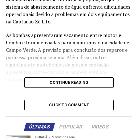
sistema de abastecimento de água enfrenta dificuldades
operacionais devido a problemas em dois equipamentos
na Captação Zé Lito.
As bombas apresentaram vazamento entre motor e
bomba e foram enviadas para manutenção na cidade de
Campo Verde. A previsão para conclusão dos reparos e
para essa proxima semana. Além disso, outro
equipamento motobomba da mesma captação
apresentou curto-circuito e também está em
manutenção.
CONTINUE READING
Atualmente, o sistema de abastecimento opera com 50%
da capacidade, devido à limitação na captação de água
CLICK TO COMMENT
na Estação Dante Martins de Oliveira. As captações de
água das unidades Monjolo e Quineira seguem
funcionando normalmente.
ÚLTIMAS
POPULAR
VIDEOS
Diante desta situação, o SAAE/CG solicita à população
CUIABÁ
9 minutos ago