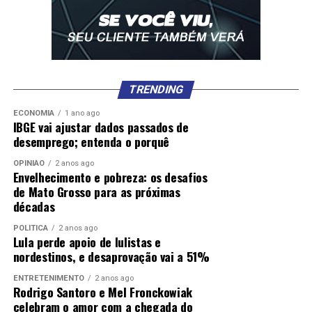
TRENDING
ECONOMIA
1 ano ago
IBGE vai ajustar dados passados de
desemprego; entenda o porquê
OPINIÃO
2 anos ago
Envelhecimento e pobreza: os desafios
de Mato Grosso para as próximas
décadas
POLÍTICA
2 anos ago
Lula perde apoio de lulistas e
nordestinos, e desaprovação vai a 51%
ENTRETENIMENTO
2 anos ago
Rodrigo Santoro e Mel Fronckowiak
celebram o amor com a chegada do