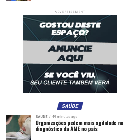
ADVERTISEMENT
fonte: https://www.chapadadosguimaraes.mt.gov.br/
Fonte: Blog Do Pedro Luis
SAÚDE
SAÚDE
49 minutos ago
Organizações pedem mais agilidade no
diagnóstico da AME no país
Comentários