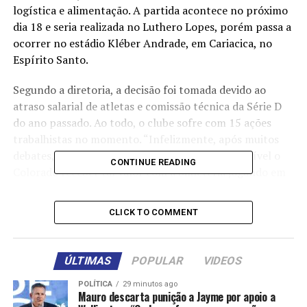
logística e alimentação. A partida acontece no próximo
dia 18 e seria realizada no Luthero Lopes, porém passa a
ocorrer no estádio Kléber Andrade, em Cariacica, no
Espírito Santo.
Segundo a diretoria, a decisão foi tomada devido ao
atraso salarial de atletas e comissão técnica da Série D
do ano passado. Ao todo, o clube sofre com 15 ações
trabalhistas no momento. “Infelizmente, após muitos
debates, chegou-se à conclusão que seria impossível o
CONTINUE READING
Colorado receber tal valor com a bilheteria jogando em
Rondonópolis, já que, para alcançar uma boa
arrecadação seria necessário elevar o valor do ingresso
CLICK TO COMMENT
para algo entre R$ 150 e R$ 200, o que, com certeza,
‘espantaria’ o torcedor”, escreveu o União em nota de
esclarecimento da decisão.
ÚLTIMAS
POPULAR
VIDEOS
O Colorado também havia anunciado a desistência da
POLÍTICA
29 minutos ago
Mauro descarta punição a Jayme por apoio a
participação nesta temporada da Série D do