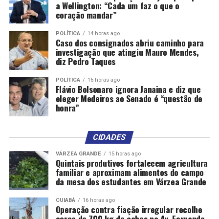
a Wellington: “Cada um faz o que o
coração mandar”
POLÍTICA
14 horas ago
Caso dos consignados abriu caminho para
investigação que atingiu Mauro Mendes,
diz Pedro Taques
POLÍTICA
16 horas ago
Flávio Bolsonaro ignora Janaina e diz que
eleger Medeiros ao Senado é “questão de
honra”
CIDADES
VÁRZEA GRANDE
15 horas ago
Quintais produtivos fortalecem agricultura
familiar e aproximam alimentos do campo
da mesa dos estudantes em Várzea Grande
CUIABÁ
16 horas ago
Operação contra fiação irregular recolhe
cerca de 700 kg de cabos na Av. Fernando