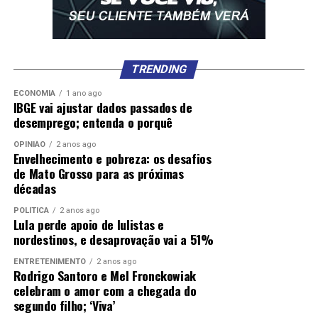
TRENDING
ECONOMIA
1 ano ago
IBGE vai ajustar dados passados de
desemprego; entenda o porquê
OPINIÃO
2 anos ago
Envelhecimento e pobreza: os desafios
de Mato Grosso para as próximas
décadas
POLÍTICA
2 anos ago
Lula perde apoio de lulistas e
nordestinos, e desaprovação vai a 51%
ENTRETENIMENTO
2 anos ago
Rodrigo Santoro e Mel Fronckowiak
celebram o amor com a chegada do
segundo filho; ‘Viva’