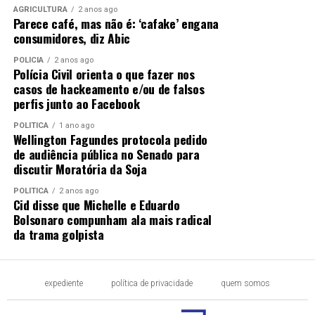
AGRICULTURA
2 anos ago
Parece café, mas não é: ‘cafake’ engana
consumidores, diz Abic
POLÍCIA
2 anos ago
Polícia Civil orienta o que fazer nos
casos de hackeamento e/ou de falsos
perfis junto ao Facebook
POLÍTICA
1 ano ago
Wellington Fagundes protocola pedido
de audiência pública no Senado para
discutir Moratória da Soja
POLÍTICA
2 anos ago
Cid disse que Michelle e Eduardo
Bolsonaro compunham ala mais radical
da trama golpista
expediente
política de privacidade
quem somos