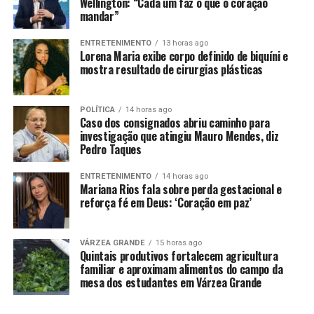
Wellington: “Cada um faz o que o coração
Campeonato Brasileiro. Além do estadual que a equipe
mandar”
está disputando, o time de Rondonópolis está nas
quartas de final da Copa Verde.
ENTRETENIMENTO
13 horas ago
Lorena Maria exibe corpo definido de biquíni e
mostra resultado de cirurgias plásticas
POLÍTICA
14 horas ago
Caso dos consignados abriu caminho para
investigação que atingiu Mauro Mendes, diz
Comentários
Pedro Taques
ENTRETENIMENTO
14 horas ago
RELATED TOPICS:
BRASIL
CAMPO
CONTRA
COPA
Mariana Rios fala sobre perda gestacional e
DESTAQUE
ESPORTES
JOGO
MANDO
MIL
PARA
reforça fé em Deus: ‘Coração em paz’
POR
UNIÃO
VASCO
VENDE
UP NEXT
Cuiabá será sede do maior evento mundial de beach
VÁRZEA GRANDE
15 horas ago
Quintais produtivos fortalecem agricultura
tennis com R$ 212 mil em premiação
familiar e aproximam alimentos do campo da
mesa dos estudantes em Várzea Grande
DON'T MISS
Sport Sinop acerta retorno do atacante Peu para reta
final do estadual