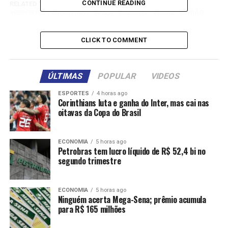
CONTINUE READING
RELATED TOPICS:
DESTAQUE
DIANTE
EMPATE
ESPORTES
GOIATUBA
PELA
SEGURA
SÉRIE
UNIÃO
UP NEXT
Gama derrota o Luverdense na 6ª rodada da Série D e
CLICK TO COMMENT
mantém invencibilidade
DON'T MISS
ÚLTIMAS
POPULAR
VIDEOS
Mixto perde para o Capital-DF e segue pressionado na
Série D
ESPORTES
4 horas ago
Corinthians luta e ganha do Inter, mas cai nas
oitavas da Copa do Brasil
ECONOMIA
5 horas ago
Petrobras tem lucro líquido de R$ 52,4 bi no
segundo trimestre
ECONOMIA
5 horas ago
Ninguém acerta Mega-Sena; prêmio acumula
para R$ 165 milhões