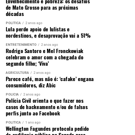
Envelhecimento e pobreza: os desafios
de Mato Grosso para as próximas
décadas
POLÍTICA
2 anos ago
Lula perde apoio de lulistas e
nordestinos, e desaprovação vai a 51%
ENTRETENIMENTO
2 anos ago
Rodrigo Santoro e Mel Fronckowiak
celebram o amor com a chegada do
segundo filho; ‘Viva’
AGRICULTURA
2 anos ago
Parece café, mas não é: ‘cafake’ engana
consumidores, diz Abic
POLÍCIA
2 anos ago
Polícia Civil orienta o que fazer nos
casos de hackeamento e/ou de falsos
perfis junto ao Facebook
POLÍTICA
1 ano ago
Wellington Fagundes protocola pedido
de audiência pública no Senado para