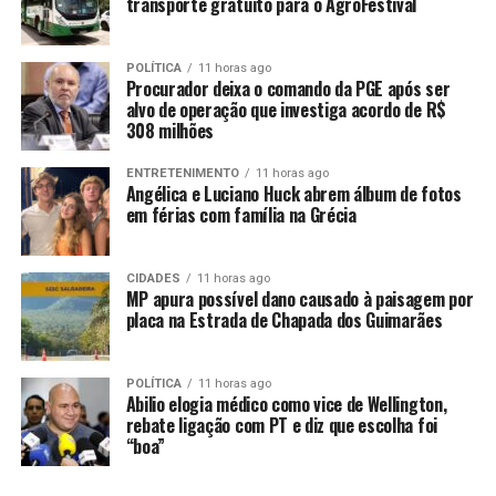
transporte gratuito para o AgroFestival
para o atendimento mais rápido possível e a captura dos
responsáveis pelo ataque em Brasnorte”, ressaltou o
secretário de Estado de Segurança Pública, coronel
POLÍTICA
11 horas ago
Procurador deixa o comando da PGE após ser
César Roveri.
alvo de operação que investiga acordo de R$
308 milhões
ENTRETENIMENTO
11 horas ago
Angélica e Luciano Huck abrem álbum de fotos
em férias com família na Grécia
CIDADES
11 horas ago
MP apura possível dano causado à paisagem por
placa na Estrada de Chapada dos Guimarães
POLÍTICA
11 horas ago
Abilio elogia médico como vice de Wellington,
rebate ligação com PT e diz que escolha foi
A operação de captura dos criminosos conta com
“boa”
reforço das equipes da Força Tática de Juína, Sinop, Alta