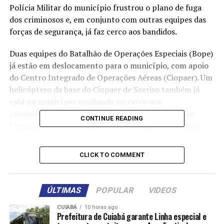
Polícia Militar do município frustrou o plano de fuga
dos criminosos e, em conjunto com outras equipes das
forças de segurança, já faz cerco aos bandidos.
Duas equipes do Batalhão de Operações Especiais (Bope)
já estão em deslocamento para o município, com apoio
do Centro Integrado de Operações Aéreas (Ciopaer). Um
helicóptero da base do Ciopaer de Sorriso também já
está no município auxiliando no cerco aos
criminosos. Uma equipe da Gerência de Combate ao
CONTINUE READING
Crime Organizado (GCCO) da Polícia Civil também já
está em deslocamento para a região.
CLICK TO COMMENT
“Assim que tomamos conhecimento do roubo em
Brasnorte, nossas equipes da região fizeram o cerco e
frustraram a tentativa de fuga desses criminosos. Aqui
ÚLTIMAS
POPULAR
VIDEOS
de Cuiabá, determinamos empenho de todas as forças de
segurança e enviamos reforços para o local da
CUIABÁ
10 horas ago
Prefeitura de Cuiabá garante Linha especial e
ocorrência, inclusive com o apoio do jato do Ciopaer,