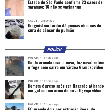
Estado de São Paulo confirma 23 casos de
sarampo; 16 não se vacinaram
RELATED TOPICS:
AÉREA
AOS
BANCO
BANDIDOS
CERCO
DESTAQUE
FAZEM
FIZERAM
FUNCIONÁRIOS
POLICIA
REFÉNS
TERRESTRE
TROPAS
SAÚDE
2 dias ago
Diagnóstico tardio dá poucas chances de
cura do câncer de pulmão
UP NEXT
PF cumpre mandado em MT contra compartilhamento de
pornografia infantil
DON'T MISS
POLÍCIA
Bando fortemente armado invade agência do Sicredi e
foge com dois reféns; PM realiza cerco – (vídeos)
POLÍCIA
13 horas ago
Dupla armada invade casa, faz casal refém
e foge com carro em Várzea Grande; vídeo
POLÍCIA
14 horas ago
Homem é preso após ser flagrado atirando
em gatos com arma de airsoft; veja vídeo
POLÍCIA
15 horas ago
PC prende dois por extração ilegal de