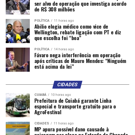
ser alvo de operação que investiga acordo
de R$ 308 milhões
POLÍTICA
11 horas ago
Abilio elogia médico como vice de
Wellington, rebate ligação com PT e diz
que escolha foi “boa”
POLÍTICA
14 horas ago
Fávaro nega interferência em operação
após críticas de Mauro Mendes: “Ninguém
está acima da lei”
CIDADES
CUIABÁ
10 horas ago
Prefeitura de Cuiabá garante Linha
especial e transporte gratuito para o
AgroFestival
CIDADES
11 horas ago
MP apura possível dano causado à
paisagem por placa na Estrada de Chapada