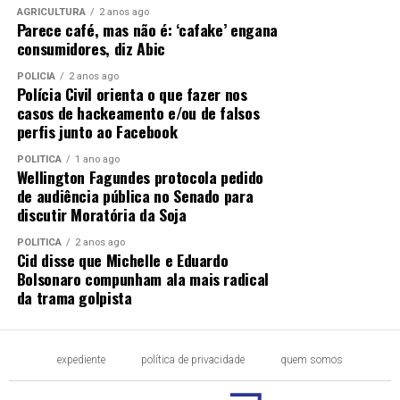
AGRICULTURA
2 anos ago
Parece café, mas não é: ‘cafake’ engana
consumidores, diz Abic
POLÍCIA
2 anos ago
Polícia Civil orienta o que fazer nos
casos de hackeamento e/ou de falsos
perfis junto ao Facebook
POLÍTICA
1 ano ago
Wellington Fagundes protocola pedido
de audiência pública no Senado para
discutir Moratória da Soja
POLÍTICA
2 anos ago
Cid disse que Michelle e Eduardo
Bolsonaro compunham ala mais radical
da trama golpista
expediente
política de privacidade
quem somos