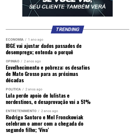
TRENDING
ECONOMIA
1 ano ago
IBGE vai ajustar dados passados de
desemprego; entenda o porquê
OPINIÃO
2 anos ago
Envelhecimento e pobreza: os desafios
de Mato Grosso para as próximas
décadas
POLÍTICA
2 anos ago
Lula perde apoio de lulistas e
nordestinos, e desaprovação vai a 51%
ENTRETENIMENTO
2 anos ago
Rodrigo Santoro e Mel Fronckowiak
celebram o amor com a chegada do
segundo filho; ‘Viva’