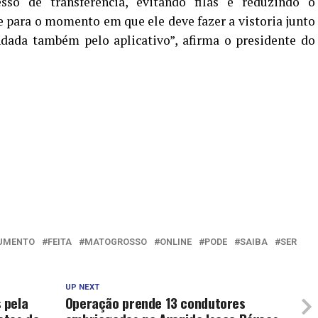
sso de transferência, evitando filas e reduzindo o
para o momento em que ele deve fazer a vistoria junto
dada também pelo aplicativo”, afirma o presidente do
UMENTO
FEITA
MATOGROSSO
ONLINE
PODE
SAIBA
SER
UP NEXT
 pela
Operação prende 13 condutores