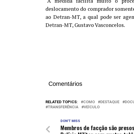
“A medida facilita muito o proce
deslocamento do comprador somente 
ao Detran-MT, a qual pode ser agen
Detran-MT, Gustavo Vasconcelos.
Comentários
RELATED TOPICS:
COMO
DESTAQUE
DOC
TRANSFERÊNCIA
VEÍCULO
DON'T MISS
Membros de facção são presos