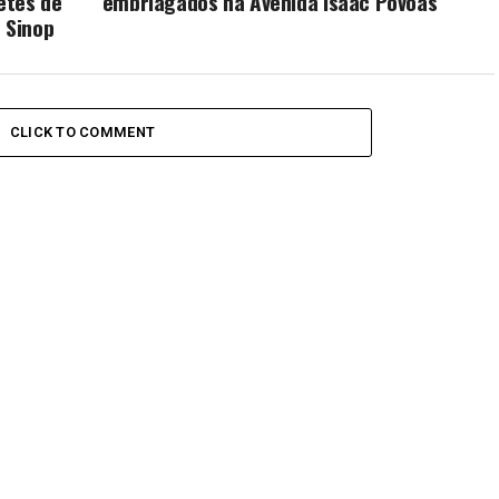
etes de
embriagados na Avenida Isaac Póvoas
 Sinop
CLICK TO COMMENT