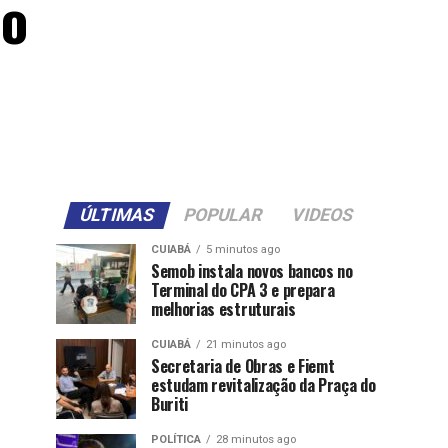
lo
ÚLTIMAS
POPULAR
VIDEOS
CUIABÁ
5 minutos ago
Semob instala novos bancos no
Terminal do CPA 3 e prepara
melhorias estruturais
CUIABÁ
21 minutos ago
Secretaria de Obras e Fiemt
estudam revitalização da Praça do
Buriti
POLÍTICA
28 minutos ago