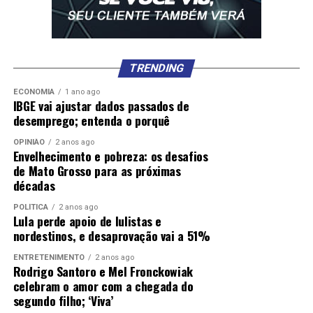
TRENDING
ECONOMIA
1 ano ago
IBGE vai ajustar dados passados de
desemprego; entenda o porquê
OPINIÃO
2 anos ago
Envelhecimento e pobreza: os desafios
de Mato Grosso para as próximas
décadas
POLÍTICA
2 anos ago
Lula perde apoio de lulistas e
nordestinos, e desaprovação vai a 51%
ENTRETENIMENTO
2 anos ago
Rodrigo Santoro e Mel Fronckowiak
celebram o amor com a chegada do
segundo filho; ‘Viva’