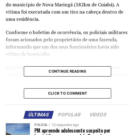
do município de Nova Maringá (382km de Cuiabá). A
vítima foi executada com um tiro na cabeça dentro de
uma residência.
Conforme o boletim de ocorrência, os policiais militares
foram acionados pelo proprietário de uma fazenda,
informando que um dos seus funcionários havia sido
vítima de homicídio.
A testemunha relatou que no período da manhã, um
CONTINUE READING
outro colaborador foi até a residência de Rozindo buscar
uma motocicleta. Após chamar a vítima por diversas
vezes, entrou no imóvel e encontrou o caseiro caído
CLICK TO COMMENT
sobre uma cadeira, com uma perfuração no rosto e sem
sinais vitais.
ÚLTIMAS
POPULAR
VIDEOS
Após a denúncia, os policiais militares receberam novas
informações sobre a localização do suspeito. Em rondas
POLÍCIA
12 segundos ago
PM apreende adolescente suspeito por
pela região, as equipes identificaram e abordaram o