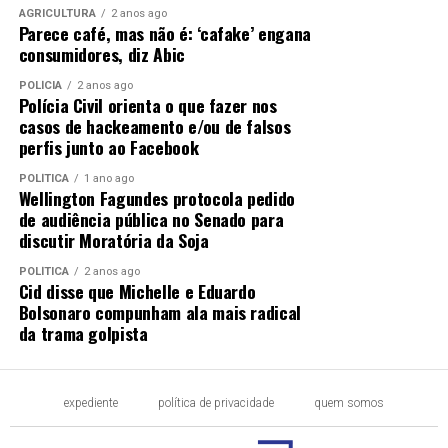
AGRICULTURA
2 anos ago
Parece café, mas não é: ‘cafake’ engana
consumidores, diz Abic
POLÍCIA
2 anos ago
Polícia Civil orienta o que fazer nos
casos de hackeamento e/ou de falsos
perfis junto ao Facebook
POLÍTICA
1 ano ago
Wellington Fagundes protocola pedido
de audiência pública no Senado para
discutir Moratória da Soja
POLÍTICA
2 anos ago
Cid disse que Michelle e Eduardo
Bolsonaro compunham ala mais radical
da trama golpista
expediente
política de privacidade
quem somos