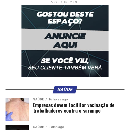
ADVERTISEMENT
Comentários
RELATED TOPICS:
ARMA
CASEIRO
DESTAQUE
EXECUTAR
FLAGRANTE
FOGO
PELA
POLICIA
PRESO
SUSPEITO
UP NEXT
Bope resgata mãe e filha de 1 ano e prende homem por
cárcere privado e lesão corporal em Cuiabá
DON'T MISS
Ladrão de fios de energia morre em confronto com a PM
e comparsa é preso
SAÚDE
SAÚDE
16 horas ago
Empresas devem facilitar vacinação de
trabalhadores contra o sarampo
SAÚDE
2 dias ago