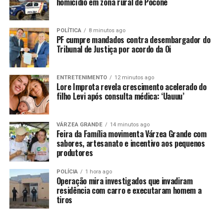
homicídio em zona rural de Poconé
denunciado.
Questionado sobre o crime, o indivíduo relatou que na
POLÍTICA
8 minutos ago
manhã deste domingo (27), havia sido ameaçado de
PF cumpre mandados contra desembargador do
Tribunal de Justiça por acordo da Oi
morte por Rozindo, que estava armado com uma
espingarda. Já no período da tarde, ambos se
encontraram em um pesqueiro e foi novamente
ENTRETENIMENTO
12 minutos ago
Lore Improta revela crescimento acelerado do
ameaçado pelo caseiro, que desta vez, estava armado
filho Levi após consulta médica: ‘Uauuu’
com uma faca.
Diante das desavenças, e sem revelar o motivo, o
VÁRZEA GRANDE
14 minutos ago
suspeito foi até a casa da vítima e o executou com uma
Feira da Família movimenta Várzea Grande com
sabores, artesanato e incentivo aos pequenos
espingarda. O homem foi detido e encaminhado à
produtores
delegacia para registro do boletim de ocorrência e
demais providências cabíveis.
POLÍCIA
1 hora ago
Operação mira investigados que invadiram
residência com carro e executaram homem a
tiros