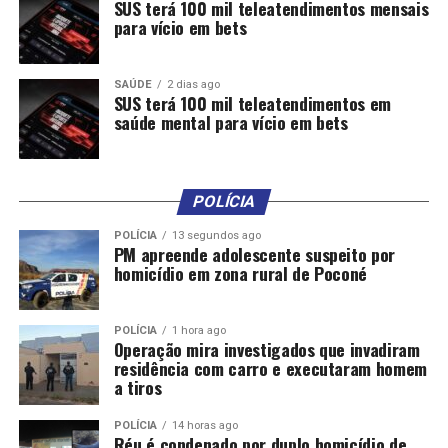
SUS terá 100 mil teleatendimentos mensais
para vício em bets
SAÚDE
2 dias ago
SUS terá 100 mil teleatendimentos em
saúde mental para vício em bets
POLÍCIA
POLÍCIA
13 segundos ago
PM apreende adolescente suspeito por
homicídio em zona rural de Poconé
POLÍCIA
1 hora ago
Operação mira investigados que invadiram
residência com carro e executaram homem
a tiros
POLÍCIA
14 horas ago
Réu é condenado por duplo homicídio de