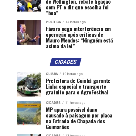
de Wellington, rebate ligação
com PT e diz que escolha foi
“boa”
POLÍTICA
14 horas ago
Fávaro nega interferência em
operação após críticas de
Mauro Mendes: “Ninguém está
acima da lei”
CIDADES
CUIABÁ
10 horas ago
Prefeitura de Cuiabá garante
Linha especial e transporte
gratuito para o AgroFestival
CIDADES
11 horas ago
MP apura possível dano
causado à paisagem por placa
na Estrada de Chapada dos
Guimarães
CIDADES
13 horas ago