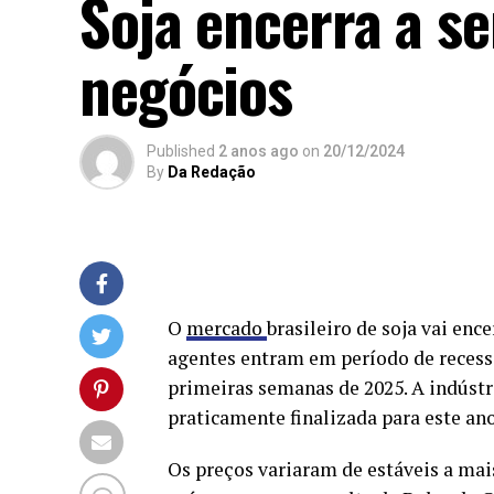
Soja encerra a 
negócios
Published
2 anos ago
on
20/12/2024
By
Da Redação
O
mercado
brasileiro de soja vai en
agentes entram em período de recess
primeiras semanas de 2025. A indústri
praticamente finalizada para este ano
Os preços variaram de estáveis a mai