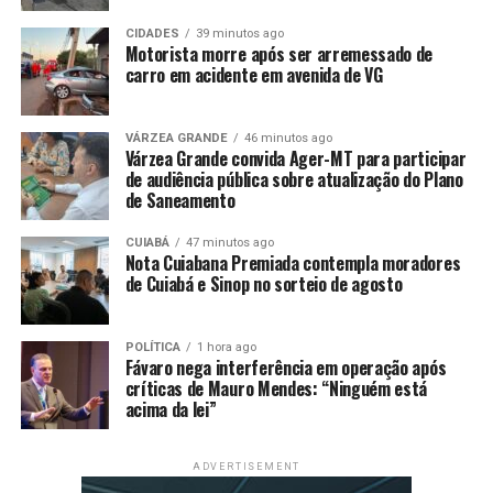
Desenvolvimento Econômico, Tecnologia e Turismo,
Mário Quidá.
CIDADES
39 minutos ago
Motorista morre após ser arremessado de
carro em acidente em avenida de VG
COMO SE CANDIDATAR
– O atendimento do Sine/VG é
de segunda a sexta-feira, das 10h às 18h, no 2º piso do
Várzea Grande Shopping, dentro do Centro Estadual de
VÁRZEA GRANDE
46 minutos ago
Várzea Grande convida Ager-MT para participar
Cidadania. Para participar do processo seletivo é
de audiência pública sobre atualização do Plano
necessário levar os seguintes documentos: RG, CPF,
de Saneamento
carteira de trabalho e comprovante de residência.
CUIABÁ
47 minutos ago
Quem ainda não possui cadastro no sistema deve
Nota Cuiabana Premiada contempla moradores
de Cuiabá e Sinop no sorteio de agosto
comparecer pessoalmente com a documentação. Após
isso, é possível consultar as vagas e receber orientações
sobre qual se encaixa melhor ao perfil profissional. Além
POLÍTICA
1 hora ago
das vagas, o Sine também auxilia com seguro-
Fávaro nega interferência em operação após
críticas de Mauro Mendes: “Ninguém está
desemprego e orientações de carreira, ajudando o
acima da lei”
trabalhador a se posicionar com mais segurança no
mercado.
ADVERTISEMENT