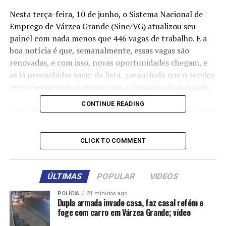
Nesta terça-feira, 10 de junho, o Sistema Nacional de
Emprego de Várzea Grande (Sine/VG) atualizou seu
painel com nada menos que 446 vagas de trabalho. E a
boa notícia é que, semanalmente, essas vagas são
renovadas, e com isso, novas oportunidades chegam, e
as já preenchidas saem da lista, garantindo que o serviço
esteja sempre em sintonia com a demanda do mercado.
CONTINUE READING
Do comércio à construção civil, da indústria aos serviços,
há vagas para todos os perfis: do trabalhador sem
experiência ao profissional especializado. E o melhor:
CLICK TO COMMENT
todo o processo de intermediação é gratuito.
“Temos atuado como um elo forte entre quem precisa
ÚLTIMAS
POPULAR
VIDEOS
de mão de obra e quem está em busca de uma chance de
trabalho. Além do encaminhamento, oferecemos
POLÍCIA
21 minutos ago
Dupla armada invade casa, faz casal refém e
também suporte com seguro-desemprego e orientação
foge com carro em Várzea Grande; vídeo
profissional”, destaca o secretário municipal de