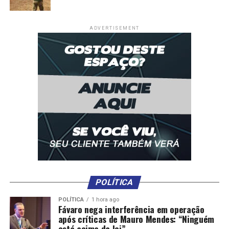
Comentários
ADVERTISEMENT
RELATED TOPICS:
ATUALIZA
CADASTROS
CIDADES
DESTAQUE
EMPREGO
OFERTA
SINEVG
VAGAS
VÁRZEA
VARZEAGRANDE
VÁRZEAGRANDENSE
VÁRZEAGRANDENSES
VG
UP NEXT
Secretaria de Obras realiza melhorias para receber 1º
Festival de Flores e Plantas
DON'T MISS
Várzea Grande investe no fomento ao Desporto Escolar
POLÍTICA
POLÍTICA
1 hora ago
Fávaro nega interferência em operação
após críticas de Mauro Mendes: “Ninguém
está acima da lei”