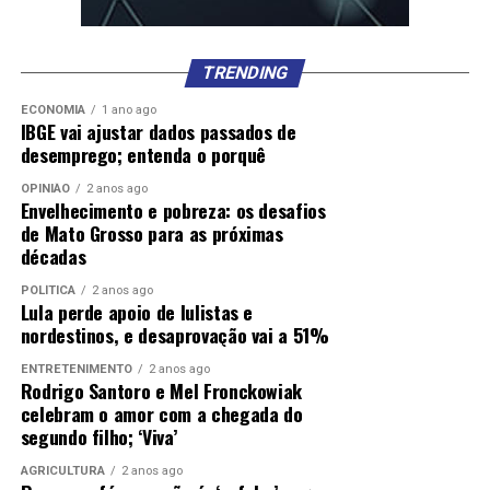
TRENDING
ECONOMIA
1 ano ago
IBGE vai ajustar dados passados de
desemprego; entenda o porquê
OPINIÃO
2 anos ago
Envelhecimento e pobreza: os desafios
de Mato Grosso para as próximas
décadas
POLÍTICA
2 anos ago
Lula perde apoio de lulistas e
nordestinos, e desaprovação vai a 51%
ENTRETENIMENTO
2 anos ago
Rodrigo Santoro e Mel Fronckowiak
celebram o amor com a chegada do
segundo filho; ‘Viva’
AGRICULTURA
2 anos ago