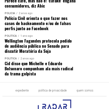
Parece café, mas não é: ‘cafake’ engana
consumidores, diz Abic
POLÍCIA
2 anos ago
Polícia Civil orienta o que fazer nos
casos de hackeamento e/ou de falsos
perfis junto ao Facebook
POLÍTICA
1 ano ago
Wellington Fagundes protocola pedido
de audiência pública no Senado para
discutir Moratória da Soja
POLÍTICA
2 anos ago
Cid disse que Michelle e Eduardo
Bolsonaro compunham ala mais radical
da trama golpista
expediente
política de privacidade
quem somos