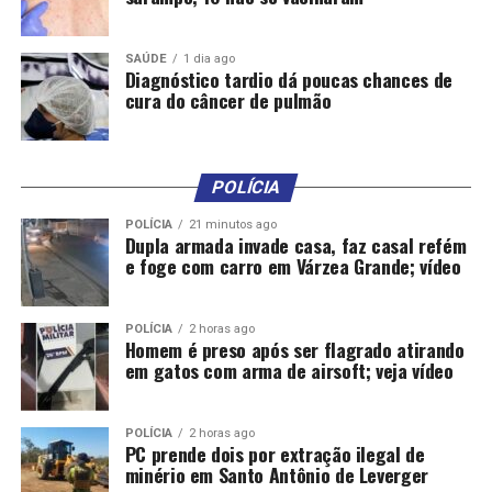
Manutenção (2), Operador de Caixa (11), Operador de
Empilhadeira Elétrica (2), Operador de Telemarketing
Ativo (2), Operador Tráfego (3), Operador de Vendas (5),
SAÚDE
1 dia ago
Diagnóstico tardio dá poucas chances de
Pedreiro (7), Porteiro (3), Promotor de Vendas (1),
cura do câncer de pulmão
Recepcionista de Hotel (1), Repositor de Mercadorias
(1), Representante Comercial Autônomo (12),
Retalhador de Carne (20), Serralheiro (2), Servente de
POLÍCIA
Limpeza (8), Servente de Obras (8), Servente de Pedreiro
(9), Soldador (2), Técnico em Segurança do Trabalho (1),
POLÍCIA
21 minutos ago
Dupla armada invade casa, faz casal refém
Torneiro Mecânico (1), Vendedor no Comércio de
e foge com carro em Várzea Grande; vídeo
Mercadorias (1), Vendedor Interno (2), Vigia (2).
Fonte:
Prefeitura de Várzea Grande – MT
POLÍCIA
2 horas ago
Homem é preso após ser flagrado atirando
em gatos com arma de airsoft; veja vídeo
POLÍCIA
2 horas ago
PC prende dois por extração ilegal de
minério em Santo Antônio de Leverger