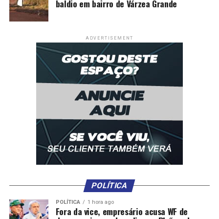
baldio em bairro de Várzea Grande
período de carnaval sem obrigações extras
DON'T MISS
Sine-VG abre 297 vagas de emprego nesta semana
ADVERTISEMENT
POLÍTICA
POLÍTICA
1 hora ago
Fora da vice, empresário acusa WF de