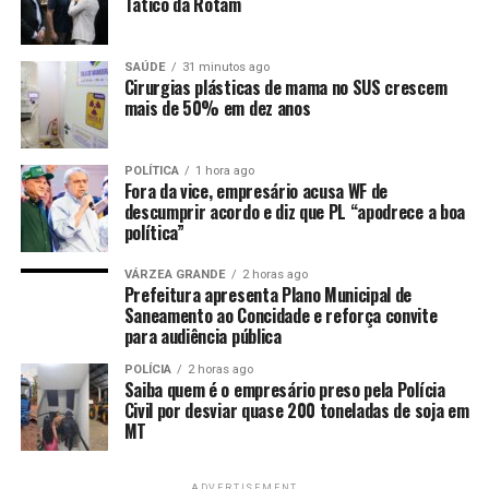
Tático da Rotam
Campo Grande, portando documento de identidade,
CPF, carteira de trabalho, comprovante de endereço e
currículo atualizado.
SAÚDE
31 minutos ago
Cirurgias plásticas de mama no SUS crescem
mais de 50% em dez anos
Serviço do Sine
Atendimento presencial – Sine Centro (das 9h às 16h):
POLÍTICA
1 hora ago
Telefone: (65) 3321-0572.
Fora da vice, empresário acusa WF de
descumprir acordo e diz que PL “apodrece a boa
Além de intermediar vagas de emprego, o Sine
política”
Municipal realiza o atendimento para a solicitação do
VÁRZEA GRANDE
2 horas ago
seguro-desemprego. Para acessar o benefício, o
Prefeitura apresenta Plano Municipal de
trabalhador deve apresentar os documentos fornecidos
Saneamento ao Concidade e reforça convite
pela empresa no momento da rescisão contratual. A
para audiência pública
solicitação é registrada diretamente no sistema do
POLÍCIA
2 horas ago
Governo Federal.
Saiba quem é o empresário preso pela Polícia
Civil por desviar quase 200 toneladas de soja em
MT
Para maior comodidade, os cidadãos também podem
acessar as vagas e outros serviços do Sine pela internet,
utilizando o aplicativo Sine Fácil ou o portal Emprega
ADVERTISEMENT