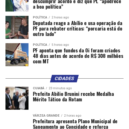
descumprir acordo e diz que PL “apodrece
a boa política”
POLÍTICA
2 horas ago
Deputada reage a Abílio e usa operação da
PF para rebater críticas: “porcaria está do
outro lado”
POLÍTICA
5 horas ago
PF aponta que fundos da Oi foram criados
48 dias antes de acordo de R$ 308 milhões
com MT
CIDADES
CUIABÁ
23 minutos ago
Prefeito Abilio Brunini recebe Medalha
Mérito Tático da Rotam
VÁRZEA GRANDE
2 horas ago
Prefeitura apresenta Plano Municipal de
Saneamento ao Concidade e reforça