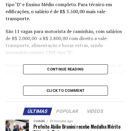
tipo ‘D’ e Ensino Médio completo. Para técnico em
edificações, o salário é de R$ 3.500,00 mais vale-
transporte.
São 11 vagas para motorista de caminhão, com salários
de R$ 2.000,00 a R$ 2.800,00 com direito a vale-
transporte, alimentação e horas extras, sendo
necessário possuir CNH tipo ‘D’.
Encarregado de obras, uma vaga apenas, com salário de
CONTINUE READING
R$ 2.971,00, mais vale-transporte, alimentação no local
de trabalho e insalubridade.
CLICK TO COMMENT
Também há vagas para carpinteiro de obras, assistente
administrativo, camareira, lavador de veículos,
costureira, eletricista, estoquista, etc.
ÚLTIMAS
POPULAR
VIDEOS
Os interessados podem procurar a unidade do Sine
CUIABÁ
23 minutos ago
Municipal, localizada no Centro de Cuiabá, na Rua
Prefeito Abilio Brunini recebe Medalha Mérito