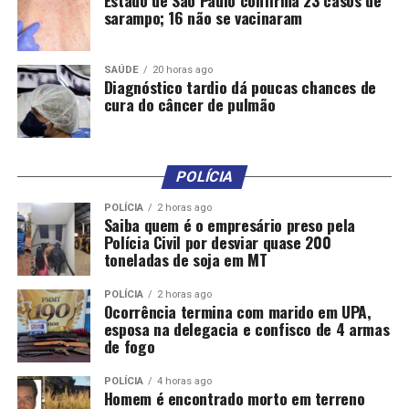
Estado de São Paulo confirma 23 casos de
computador realizando o atendimento a uma mulher
sarampo; 16 não se vacinaram
que está sentada, vestida de blusa rosa.
SAÚDE
20 horas ago
https://www.cuiaba.mt.gov.br/
Diagnóstico tardio dá poucas chances de
cura do câncer de pulmão
POLÍCIA
POLÍCIA
2 horas ago
Saiba quem é o empresário preso pela
Polícia Civil por desviar quase 200
toneladas de soja em MT
Comentários
POLÍCIA
2 horas ago
Ocorrência termina com marido em UPA,
esposa na delegacia e confisco de 4 armas
RELATED TOPICS:
ATÉ
DESTAQUE
ECONOMIA
EMPREGO
de fogo
MIL
MUNICIPAL
SALÁRIOS
SINE
TEM
VAGAS
POLÍCIA
4 horas ago
UP NEXT
Homem é encontrado morto em terreno
Comércio de Cuiabá e VG deve funcionar durante