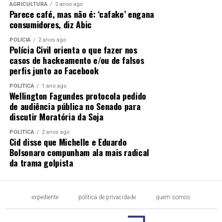
AGRICULTURA
2 anos ago
Parece café, mas não é: ‘cafake’ engana
consumidores, diz Abic
POLÍCIA
2 anos ago
Polícia Civil orienta o que fazer nos
casos de hackeamento e/ou de falsos
perfis junto ao Facebook
POLÍTICA
1 ano ago
Wellington Fagundes protocola pedido
de audiência pública no Senado para
discutir Moratória da Soja
POLÍTICA
2 anos ago
Cid disse que Michelle e Eduardo
Bolsonaro compunham ala mais radical
da trama golpista
expediente
política de privacidade
quem somos