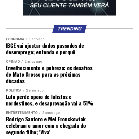
TRENDING
ECONOMIA
1 ano ago
IBGE vai ajustar dados passados de
desemprego; entenda o porquê
OPINIÃO
2 anos ago
Envelhecimento e pobreza: os desafios
de Mato Grosso para as próximas
décadas
POLÍTICA
2 anos ago
Lula perde apoio de lulistas e
nordestinos, e desaprovação vai a 51%
ENTRETENIMENTO
2 anos ago
Rodrigo Santoro e Mel Fronckowiak
celebram o amor com a chegada do
segundo filho; ‘Viva’