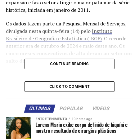
expansão e faz o setor atingir o maior patamar da série
histórica, iniciada em janeiro de 2011.
Os dados fazem parte da Pesquisa Mensal de Serviços,
divulgada nesta quinta-feira (14) pelo
Instituto
Brasileiro de Geografia e Estatística (IBGE)
. O recorde
anterior era de outubro de 2024 e maio deste ano. Os
cinco meses consecutivos de alta deram ao setor um
salto de 2%.
CONTINUE READING
Com o resultado de junho, o
setor fecha o primeiro
semestre com alta de 2,5%. No acumulado de 12
CLICK TO COMMENT
meses, a expansão chega a 3%. Na comparação com
junho de 2024, o mês de 2025 subiu 2,8%.
ÚLTIMAS
POPULAR
VIDEOS
Destaque para transportes
ENTRETENIMENTO
10 horas ago
Lorena Maria exibe corpo definido de biquíni e
Apesar do número recorde, das cinco grandes atividades
mostra resultado de cirurgias plásticas
pesquisadas pelo IBGE, apenas uma ─
serviços de