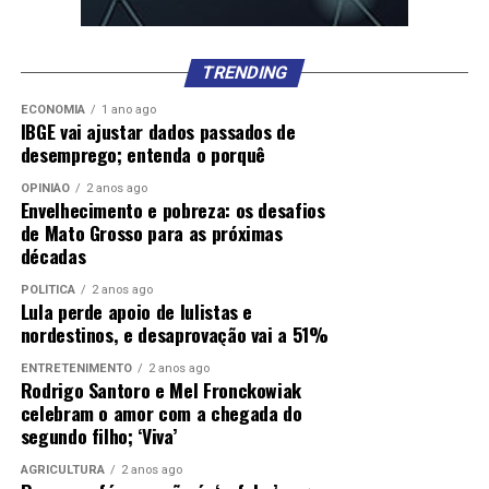
TRENDING
ECONOMIA
1 ano ago
IBGE vai ajustar dados passados de
desemprego; entenda o porquê
OPINIÃO
2 anos ago
Envelhecimento e pobreza: os desafios
de Mato Grosso para as próximas
décadas
POLÍTICA
2 anos ago
Lula perde apoio de lulistas e
nordestinos, e desaprovação vai a 51%
ENTRETENIMENTO
2 anos ago
Rodrigo Santoro e Mel Fronckowiak
celebram o amor com a chegada do
segundo filho; ‘Viva’
AGRICULTURA
2 anos ago