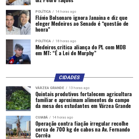
POLÍTICA
14 horas ago
Flávio Bolsonaro ignora Janaina e diz que
eleger Medeiros ao Senado é “questão de
honra”
POLÍTICA
18 horas ago
Medeiros critica aliança do PL com MDB
em MT: “É a Lei de Murphy”
CIDADES
VÁRZEA GRANDE
13 horas ago
Quintais produtivos fortalecem agricultura
familiar e aproximam alimentos do campo
da mesa dos estudantes em Várzea Grande
CUIABÁ
14 horas ago
Operação contra fiação irregular recolhe
cerca de 700 kg de cabos na Av. Fernando
Corrêa