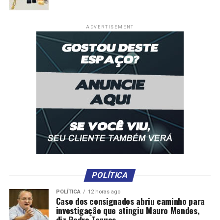
Comentários
ADVERTISEMENT
RELATED TOPICS:
ATINGE
CRESCE
JUNHO
PATAMAR
RECORDE
SERVIÇOS
SETOR
UP NEXT
Petrobras pagou R$ 131,7 bilhões em tributos no
primeiro semestre
DON'T MISS
Plano Safra: BNDES atinge R$ 10 bilhões de recursos
aprovados
POLÍTICA
POLÍTICA
12 horas ago
Caso dos consignados abriu caminho para
investigação que atingiu Mauro Mendes,
diz Pedro Taques