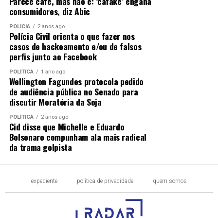
Parece café, mas não é: ‘cafake’ engana
consumidores, diz Abic
POLÍCIA
2 anos ago
Polícia Civil orienta o que fazer nos
casos de hackeamento e/ou de falsos
perfis junto ao Facebook
POLÍTICA
1 ano ago
Wellington Fagundes protocola pedido
de audiência pública no Senado para
discutir Moratória da Soja
POLÍTICA
2 anos ago
Cid disse que Michelle e Eduardo
Bolsonaro compunham ala mais radical
da trama golpista
expediente
política de privacidade
quem somos