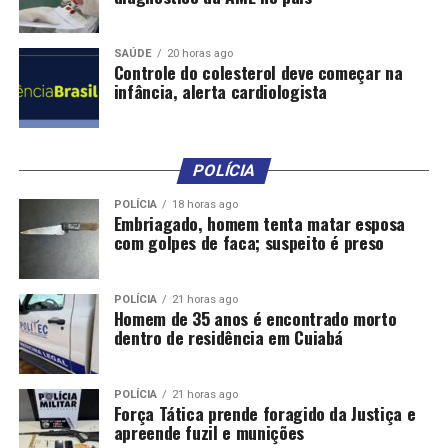
Conjunto da economia
SAÚDE
20 horas ago
Controle do colesterol deve começar na
infância, alerta cardiologista
A Pesquisa Mensal de Serviços é a terceira de três
levantamentos conjunturais divulgados mês a mês pelo
IBGE. Nos últimos dias, o
instituto revelou que a
produção da indústria brasileira cresceu 0,1%
em junho
POLÍCIA
ante maio; e
o comércio recuou 0,1%
no mesmo
POLÍCIA
18 horas ago
intervalo de comparação.
Embriagado, homem tenta matar esposa
com golpes de faca; suspeito é preso
Nos desempenhos acumulados em 12 meses, a
indústria cresceu 2,4%. O comércio apresentou
expansão de 2,7%
.
POLÍCIA
21 horas ago
Homem de 35 anos é encontrado morto
dentro de residência em Cuiabá
POLÍCIA
21 horas ago
Força Tática prende foragido da Justiça e
apreende fuzil e munições
Fonte: EBC Economia