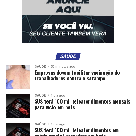
RELATED TOPICS:
APONTA
APÓS
CENÁRIO
CRESCEU
DESTAQUE
MUDANÇA
PESQUISAS
PIVETTA
POLITICA
POLÍTICO
POSSE
SECRETÁRIO
TODAS
UP NEXT
Justiça nega pedido de Maysa para retirar vídeos
publicados por Abilio nas redes sociais
DON'T MISS
SAÚDE
Luciara celebra 92 anos com investimentos e atuação
de Max Russi
SAÚDE
53 minutos ago
Empresas devem facilitar vacinação de
trabalhadores contra o sarampo
SAÚDE
1 dia ago
SUS terá 100 mil teleatendimentos mensais
para vício em bets
SAÚDE
1 dia ago
SUS terá 100 mil teleatendimentos em
saúde mental para vício em bets