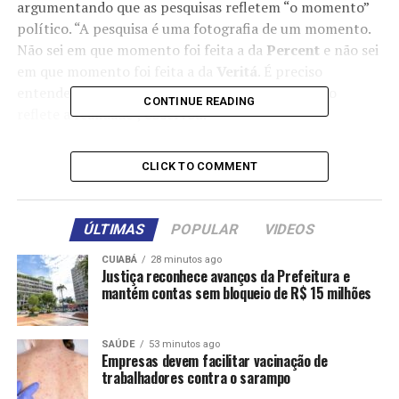
argumentando que as pesquisas refletem “o momento”
político. “A pesquisa é uma fotografia de um momento.
Não sei em que momento foi feita a da
Percent
e não sei
em que momento foi feita a da
Veritá
. É preciso
entender que a pesquisa é um indicador e que não
CONTINUE READING
reflete a realidade”, observou.
O secretário-chefe da Casa Civil afirmou que,
CLICK TO COMMENT
independentemente do instituto, o crescimento de
Otaviano Pivetta é “evidente”. Segundo ele, a posse de
Pivetta como governador (após a renúncia de Mauro
ÚLTIMAS
POPULAR
VIDEOS
Mendes para disputar o Senado) impulsionou sua
visibilidade e aceitação em todos os cenários.
CUIABÁ
28 minutos ago
Justiça reconhece avanços da Prefeitura e
mantém contas sem bloqueio de R$ 15 milhões
“O que nós vemos, nesses indicadores, é um crescimento
do Otaviano Pivetta em todas as pesquisas. Desde o
momento em que ele assumiu o governo, em 31 de
SAÚDE
53 minutos ago
Empresas devem facilitar vacinação de
março, a realidade passou a ser outra”, disse.
trabalhadores contra o sarampo