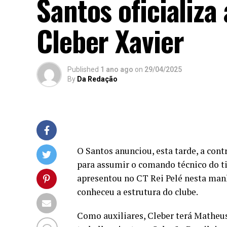
Santos oficializa
Cleber Xavier
Published
1 ano ago
on
29/04/2025
By
Da Redação
O Santos anunciou, esta tarde, a cont
para assumir o comando técnico do ti
apresentou no CT Rei Pelé nesta manh
conheceu a estrutura do clube.
Como auxiliares, Cleber terá Matheus 