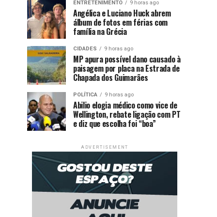
ENTRETENIMENTO
9 horas ago
Angélica e Luciano Huck abrem
álbum de fotos em férias com
família na Grécia
CIDADES
9 horas ago
MP apura possível dano causado à
paisagem por placa na Estrada de
Chapada dos Guimarães
POLÍTICA
9 horas ago
Abilio elogia médico como vice de
Wellington, rebate ligação com PT
e diz que escolha foi “boa”
ADVERTISEMENT