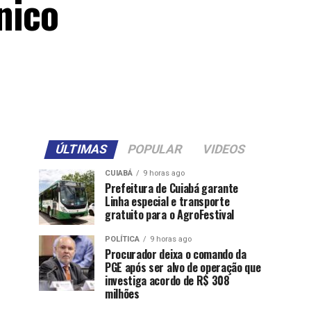
nico
ÚLTIMAS
POPULAR
VIDEOS
CUIABÁ
9 horas ago
Prefeitura de Cuiabá garante
Linha especial e transporte
gratuito para o AgroFestival
POLÍTICA
9 horas ago
Procurador deixa o comando da
PGE após ser alvo de operação que
investiga acordo de R$ 308
milhões