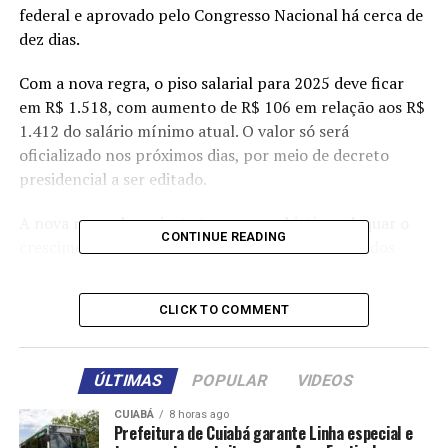
federal e aprovado pelo Congresso Nacional há cerca de
dez dias.
Com a nova regra, o piso salarial para 2025 deve ficar
em R$ 1.518, com aumento de R$ 106 em relação aos R$
1.412 do salário mínimo atual. O valor só será
oficializado nos próximos dias, por meio de decreto
presidencial a ser editado.
A nova regra de reajuste tem como objetivo adequar o
CONTINUE READING
crescimento do salário mínimo aos limites definidos
pelo novo arcabouço fiscal. Dessa forma, o salário
mínimo crescerá de 0,6% a 2,5% ao ano acima da
CLICK TO COMMENT
inflação.
A política atual de reajuste continua valendo. Desde o
ÚLTIMAS
POPULAR
VIDEOS
ano passado, o salário mínimo é corrigido pela soma da
inflação medida pelo Índice Nacional de Preços ao
CUIABÁ
8 horas ago
Prefeitura de Cuiabá garante Linha especial e
Consumidor (INPC) em 12 meses até novembro, e do