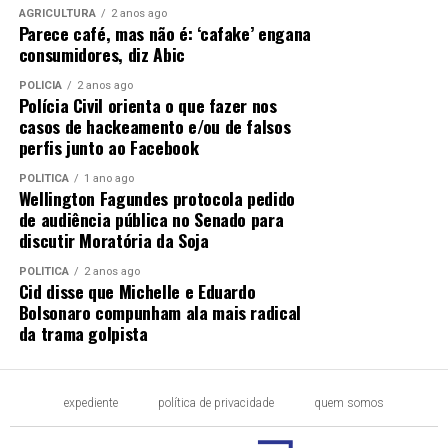
AGRICULTURA
2 anos ago
Parece café, mas não é: ‘cafake’ engana
consumidores, diz Abic
POLÍCIA
2 anos ago
Polícia Civil orienta o que fazer nos
casos de hackeamento e/ou de falsos
perfis junto ao Facebook
POLÍTICA
1 ano ago
Wellington Fagundes protocola pedido
de audiência pública no Senado para
discutir Moratória da Soja
POLÍTICA
2 anos ago
Cid disse que Michelle e Eduardo
Bolsonaro compunham ala mais radical
da trama golpista
expediente
política de privacidade
quem somos