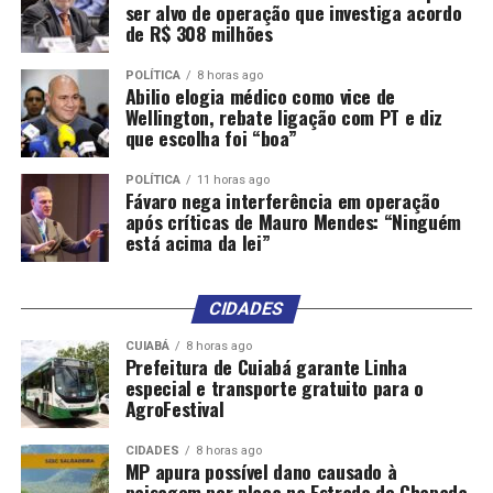
ser alvo de operação que investiga acordo
de R$ 308 milhões
POLÍTICA
8 horas ago
Abilio elogia médico como vice de
Wellington, rebate ligação com PT e diz
que escolha foi “boa”
POLÍTICA
11 horas ago
Fávaro nega interferência em operação
após críticas de Mauro Mendes: “Ninguém
está acima da lei”
CIDADES
CUIABÁ
8 horas ago
Prefeitura de Cuiabá garante Linha
especial e transporte gratuito para o
AgroFestival
CIDADES
8 horas ago
MP apura possível dano causado à
paisagem por placa na Estrada de Chapada