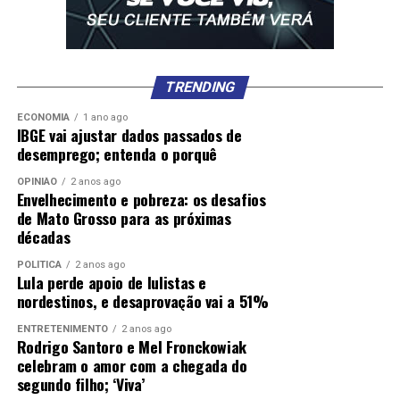
TRENDING
ECONOMIA
1 ano ago
IBGE vai ajustar dados passados de
desemprego; entenda o porquê
OPINIÃO
2 anos ago
Envelhecimento e pobreza: os desafios
de Mato Grosso para as próximas
décadas
POLÍTICA
2 anos ago
Lula perde apoio de lulistas e
nordestinos, e desaprovação vai a 51%
ENTRETENIMENTO
2 anos ago
Rodrigo Santoro e Mel Fronckowiak
celebram o amor com a chegada do
segundo filho; ‘Viva’