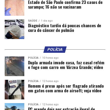
que tenta culpar a PM pela violência no país
Estado de São Paulo confirma 23 casos de
sarampo; 16 não se vacinaram
DON'T MISS
Divisão antiatentado do DF prende homem que ameaçou
em rede social atacar Brasília
SAÚDE
1 dia ago
Diagnóstico tardio dá poucas chances de
cura do câncer de pulmão
POLÍCIA
POLÍCIA
10 horas ago
Dupla armada invade casa, faz casal refém
e foge com carro em Várzea Grande; vídeo
POLÍCIA
12 horas ago
Homem é preso após ser flagrado atirando
em gatos com arma de airsoft; veja vídeo
POLÍCIA
12 horas ago
PC prende dois por extração ilegal de