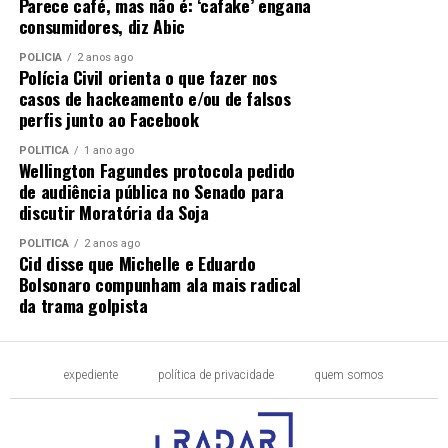
Parece café, mas não é: ‘cafake’ engana
consumidores, diz Abic
POLÍCIA
2 anos ago
Polícia Civil orienta o que fazer nos
casos de hackeamento e/ou de falsos
perfis junto ao Facebook
POLÍTICA
1 ano ago
Wellington Fagundes protocola pedido
de audiência pública no Senado para
discutir Moratória da Soja
POLÍTICA
2 anos ago
Cid disse que Michelle e Eduardo
Bolsonaro compunham ala mais radical
da trama golpista
expediente
política de privacidade
quem somos