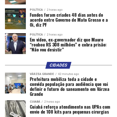
POLÍTICA
2 horas ago
Fundos foram criados 48 dias antes do
acordo entre Governo de Mato Grosso e a
Oi, diz PF
POLÍTICA
2 horas ago
Em vídeo, ex-governador diz que Mauro
“roubou R$ 308 milhões” e cobra prisão:
“Não vou desistir”
CIDADES
VÁRZEA GRANDE
42 minutos ago
Prefeitura mobiliza toda a cidade e
convida população para audiência que vai
definir o futuro do saneamento em Várzea
Grande
CUIABÁ
2 horas ago
Cuiabá reforça atendimento nas UPAs com
envio de 108 kits para pequenas cirurgias