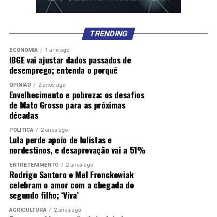
TRENDING
ECONOMIA
1 ano ago
IBGE vai ajustar dados passados de
desemprego; entenda o porquê
OPINIÃO
2 anos ago
Envelhecimento e pobreza: os desafios
de Mato Grosso para as próximas
décadas
POLÍTICA
2 anos ago
Lula perde apoio de lulistas e
nordestinos, e desaprovação vai a 51%
ENTRETENIMENTO
2 anos ago
Rodrigo Santoro e Mel Fronckowiak
celebram o amor com a chegada do
segundo filho; ‘Viva’
AGRICULTURA
2 anos ago