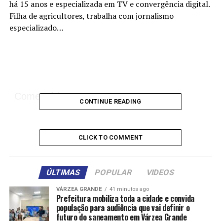
há 15 anos e especializada em TV e convergência digital.
Filha de agricultores, trabalha com jornalismo
especializado…
Comentários
CONTINUE READING
RELATED TOPICS:
AGRICULTURA
ARROZ
CANAL
DESTAQUE
HOMENAGEADA
PÁ
REPÓRTER
RURAL
CLICK TO COMMENT
UP NEXT
Exportações do café paulista aumentam quase 90% e
impulsionam a balança comercial
ÚLTIMAS
POPULAR
VIDEOS
DON'T MISS
VÁRZEA GRANDE
41 minutos ago
Governo inicia compra para o Programa de Aquisição de
Prefeitura mobiliza toda a cidade e convida
população para audiência que vai definir o
Alimentos
futuro do saneamento em Várzea Grande