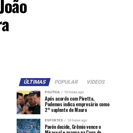
João
ra
ÚLTIMAS
POPULAR
VIDEOS
POLÍTICA
10 horas ago
Após acordo com Pivetta,
Podemos indica empresário como
2° suplente de Mauro
ESPORTES
10 horas ago
Pavón decide, Grêmio vence o
Mirassol e avança na Copa do