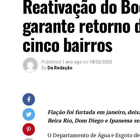
Reativação do Bo
garante retorno 
cinco bairros
Published
1 ano ago
on
18/02/2025
By
Da Redação
Fiação foi furtada em janeiro, dei
Beira Rio, Dom Diego e Ipanema s
O Departamento de Água e Esgoto de 