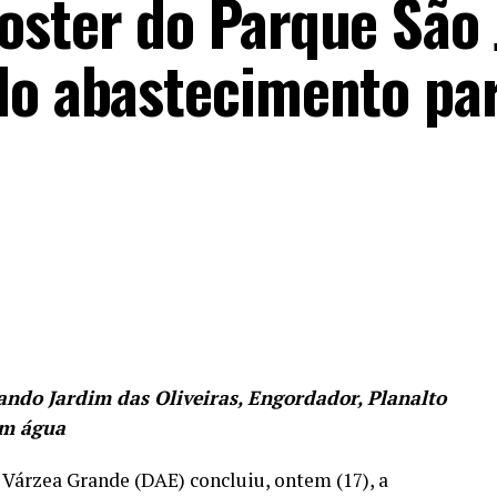
oster do Parque São 
do abastecimento pa
xando Jardim das Oliveiras, Engordador, Planalto
em água
Várzea Grande (DAE) concluiu, ontem (17), a