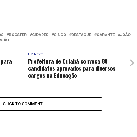
OS
BOOSTER
CIDADES
CINCO
DESTAQUE
GARANTE
JOÃO
SÃO
UP NEXT
 para
Prefeitura de Cuiabá convoca 88
candidatos aprovados para diversos
cargos na Educação
CLICK TO COMMENT