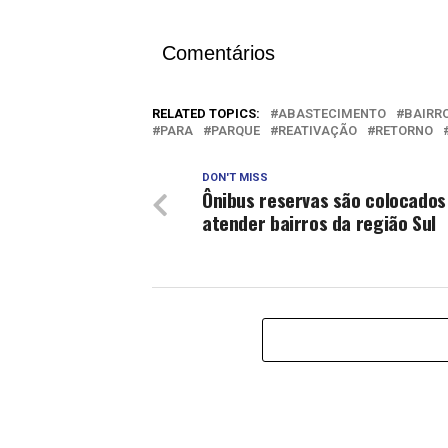
Comentários
RELATED TOPICS:
ABASTECIMENTO
BAIRR
PARA
PARQUE
REATIVAÇÃO
RETORNO
DON'T MISS
Ônibus reservas são colocados
atender bairros da região Sul