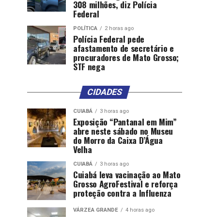
308 milhões, diz Polícia
Federal
POLÍTICA
2 horas ago
Polícia Federal pede
afastamento de secretário e
procuradores de Mato Grosso;
STF nega
CIDADES
CUIABÁ
3 horas ago
Exposição “Pantanal em Mim”
abre neste sábado no Museu
do Morro da Caixa D’Água
Velha
CUIABÁ
3 horas ago
Cuiabá leva vacinação ao Mato
Grosso AgroFestival e reforça
proteção contra a Influenza
VÁRZEA GRANDE
4 horas ago