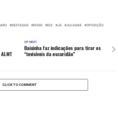
NARO
DESTAQUE
DISSE
DIZ
JÁ
JULGARÁ
OPOSIÇÃO
UP NEXT
Baixinha faz indicações para tirar os
a ALMT
“invisíveis da escuridão”
CLICK TO COMMENT