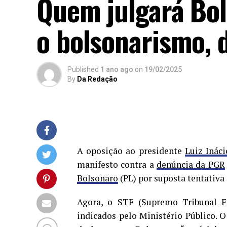
Quem julgará Bol
o bolsonarismo, 
Published
1 ano ago
on
19/02/2025
By
Da Redação
A oposição ao presidente
Luiz Ináci
manifesto contra a
denúncia da PGR
Bolsonaro
(PL) por suposta tentativa
Agora, o STF (Supremo Tribunal Fe
indicados pelo Ministério Público. 