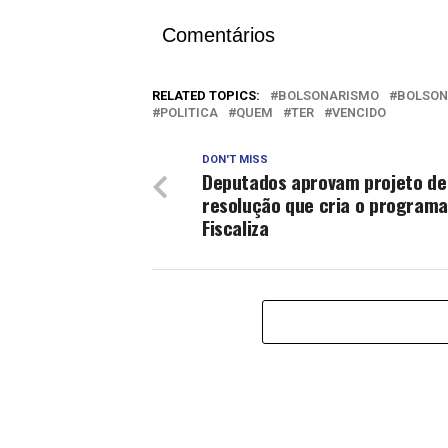
Comentários
RELATED TOPICS:
BOLSONARISMO
BOLSO
POLITICA
QUEM
TER
VENCIDO
DON'T MISS
Deputados aprovam projeto de
resolução que cria o program
Fiscaliza