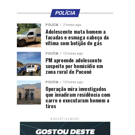
POLÍCIA
POLÍCIA
2 horas ago
Adolescente mata homem a
facadas e esmaga cabeça da
vítima com botijão de gás
POLÍCIA
12 horas ago
PM apreende adolescente
suspeito por homicídio em
zona rural de Poconé
POLÍCIA
13 horas ago
Operação mira investigados
que invadiram residência com
carro e executaram homem a
tiros
ADVERTISEMENT