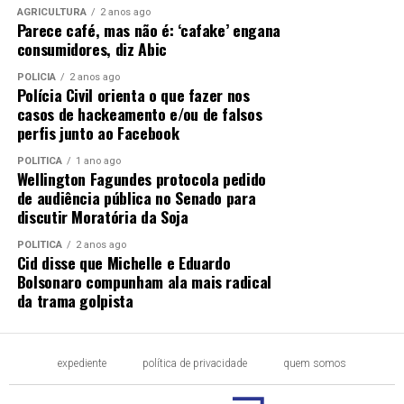
AGRICULTURA
2 anos ago
Parece café, mas não é: ‘cafake’ engana
consumidores, diz Abic
POLÍCIA
2 anos ago
Polícia Civil orienta o que fazer nos
casos de hackeamento e/ou de falsos
perfis junto ao Facebook
POLÍTICA
1 ano ago
Wellington Fagundes protocola pedido
de audiência pública no Senado para
discutir Moratória da Soja
POLÍTICA
2 anos ago
Cid disse que Michelle e Eduardo
Bolsonaro compunham ala mais radical
da trama golpista
expediente
política de privacidade
quem somos