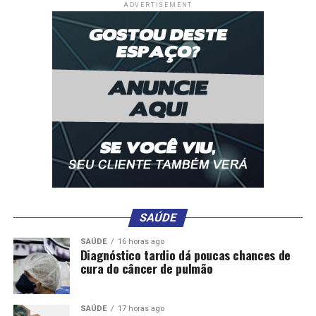
ADVERTISEMENT
Comentários
RELATED TOPICS:
ABRIL
ATÉ
CIDADES
DESTAQUE
SAÚDE
DEVEM
FINAL
LICENCIAMENTO
PLACA
PROPRIETÁRIOS
QUITAR
VEÍCULO
SAÚDE
16 horas ago
Diagnóstico tardio dá poucas chances de
UP NEXT
cura do câncer de pulmão
Rodovias federais de Mato Grosso registram duas
mortes e mais de 40 acidentes no feriadão
SAÚDE
17 horas ago
DON'T MISS