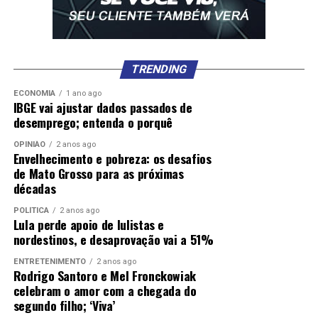
TRENDING
ECONOMIA
1 ano ago
IBGE vai ajustar dados passados de
desemprego; entenda o porquê
OPINIÃO
2 anos ago
Envelhecimento e pobreza: os desafios
de Mato Grosso para as próximas
décadas
POLÍTICA
2 anos ago
Lula perde apoio de lulistas e
nordestinos, e desaprovação vai a 51%
ENTRETENIMENTO
2 anos ago
Rodrigo Santoro e Mel Fronckowiak
celebram o amor com a chegada do
segundo filho; ‘Viva’