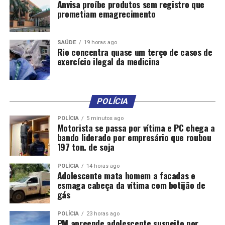
Anvisa proíbe produtos sem registro que
Cerca 50 milhões de brasileiras têm idade para
prometiam emagrecimento
mamografia, mas acesso ainda é desigual
SAÚDE
19 horas ago
Rio concentra quase um terço de casos de
exercício ilegal da medicina
POLÍCIA
POLÍCIA
5 minutos ago
Motorista se passa por vítima e PC chega a
bando liderado por empresário que roubou
197 ton. de soja
POLÍCIA
14 horas ago
Adolescente mata homem a facadas e
esmaga cabeça da vítima com botijão de
gás
POLÍCIA
23 horas ago
PM apreende adolescente suspeito por