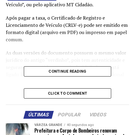
Veículo”, ou pelo aplicativo MT Cidadão.
Após pagar a taxa, o Certificado de Registro e
Licenciamento de Veículo (CRLV-e) pode ser emitido em
formato digital (arquivo em PDF) ou impresso em papel
comum.
As duas versões do documento possuem o mesmo valor
jurídico do antigo “verdinho”, pois tem autenticidade e
segurança garantidos por meio de QR Code que está
CONTINUE READING
ligado à base nacional de dados da Secretaria Nacional
de Trânsito (Senatran).
CLICK TO COMMENT
Vale lembrar que, para o veículo estar devidamente
licenciado e circular com regularidade, é preciso quitar
todos os débitos em aberto atrelados a ele, como o IPVA,
ÚLTIMAS
POPULAR
VIDEOS
Licenciamento, possíveis multas de trânsito, além
da regularização de pendências administrativas ou
VÁRZEA GRANDE
40 segundos ago
Prefeitura e Corpo de Bombeiros renovam
jurídica, caso o veículo tenha.