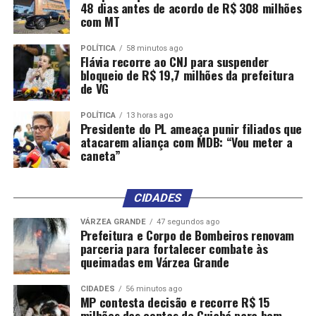
48 dias antes de acordo de R$ 308 milhões
com MT
POLÍTICA
58 minutos ago
Flávia recorre ao CNJ para suspender
bloqueio de R$ 19,7 milhões da prefeitura
de VG
POLÍTICA
13 horas ago
Presidente do PL ameaça punir filiados que
atacarem aliança com MDB: “Vou meter a
caneta”
CIDADES
VÁRZEA GRANDE
47 segundos ago
Prefeitura e Corpo de Bombeiros renovam
parceria para fortalecer combate às
queimadas em Várzea Grande
CIDADES
56 minutos ago
MP contesta decisão e recorre R$ 15
milhões das contas de Cuiabá para bem-