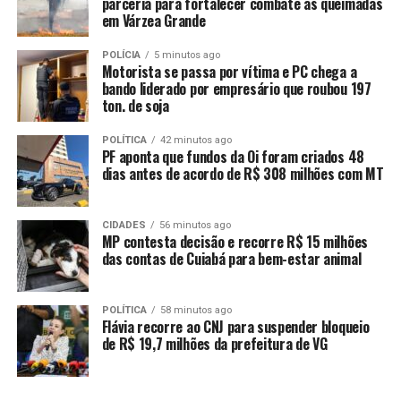
parceria para fortalecer combate às queimadas
em Várzea Grande
Confira abaixo as demais datas de vencimento do
Licenciamento 2025:
POLÍCIA
5 minutos ago
Motorista se passa por vítima e PC chega a
bando liderado por empresário que roubou 197
ton. de soja
POLÍTICA
42 minutos ago
PF aponta que fundos da Oi foram criados 48
dias antes de acordo de R$ 308 milhões com MT
CIDADES
56 minutos ago
MP contesta decisão e recorre R$ 15 milhões
das contas de Cuiabá para bem-estar animal
POLÍTICA
58 minutos ago
Flávia recorre ao CNJ para suspender bloqueio
de R$ 19,7 milhões da prefeitura de VG