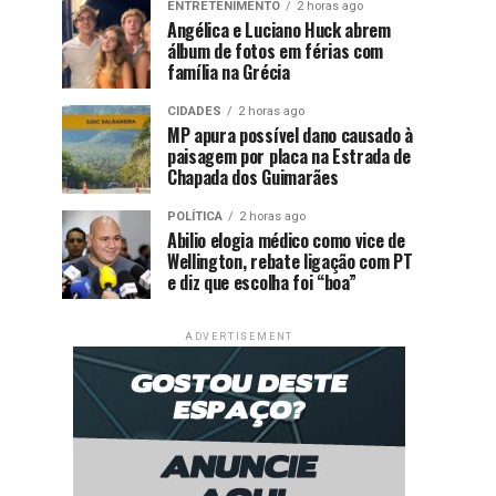
ENTRETENIMENTO
2 horas ago
Angélica e Luciano Huck abrem
álbum de fotos em férias com
família na Grécia
CIDADES
2 horas ago
MP apura possível dano causado à
paisagem por placa na Estrada de
Chapada dos Guimarães
POLÍTICA
2 horas ago
Abilio elogia médico como vice de
Wellington, rebate ligação com PT
e diz que escolha foi “boa”
ADVERTISEMENT