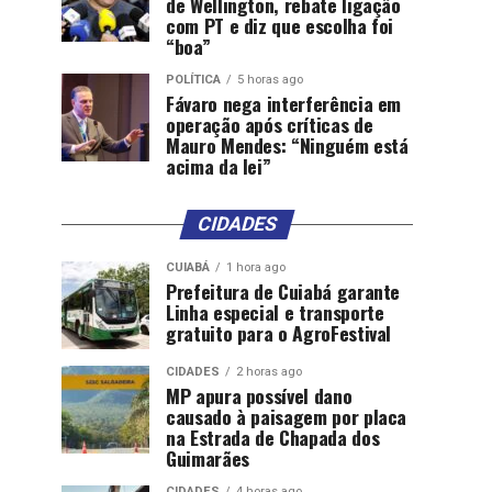
de Wellington, rebate ligação
com PT e diz que escolha foi
“boa”
POLÍTICA
5 horas ago
Fávaro nega interferência em
operação após críticas de
Mauro Mendes: “Ninguém está
acima da lei”
CIDADES
CUIABÁ
1 hora ago
Prefeitura de Cuiabá garante
Linha especial e transporte
gratuito para o AgroFestival
CIDADES
2 horas ago
MP apura possível dano
causado à paisagem por placa
na Estrada de Chapada dos
Guimarães
CIDADES
4 horas ago