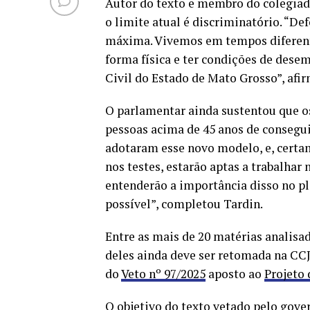
Autor do texto e membro do colegiado
o limite atual é discriminatório. “D
máxima. Vivemos em tempos diferent
forma física e ter condições de dese
Civil do Estado de Mato Grosso”, afi
O parlamentar ainda sustentou que os 
pessoas acima de 45 anos de conseguir
adotaram esse novo modelo, e, certam
nos testes, estarão aptas a trabalhar 
entenderão a importância disso no p
possível”, completou Tardin.
Entre as mais de 20 matérias analisa
deles ainda deve ser retomada na CC
do
Veto nº 97/2025
aposto ao
Projeto 
O objetivo do texto vetado pelo gove