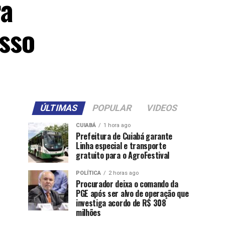
ra
sso
ÚLTIMAS
POPULAR
VIDEOS
CUIABÁ
1 hora ago
Prefeitura de Cuiabá garante
Linha especial e transporte
gratuito para o AgroFestival
POLÍTICA
2 horas ago
Procurador deixa o comando da
PGE após ser alvo de operação que
investiga acordo de R$ 308
milhões