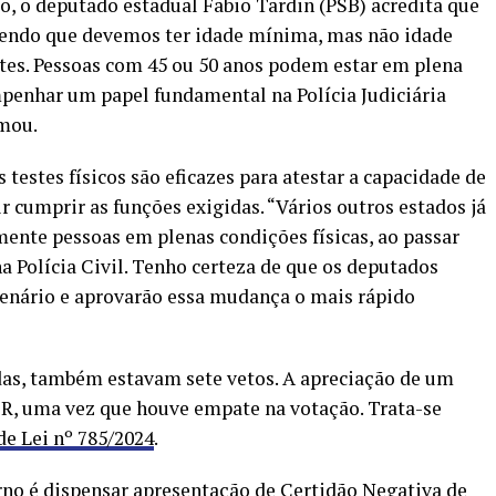
, o deputado estadual Fabio Tardin (PSB) acredita que
efendo que devemos ter idade mínima, mas não idade
es. Pessoas com 45 ou 50 anos podem estar em plena
mpenhar um papel fundamental na Polícia Judiciária
rmou.
testes físicos são eficazes para atestar a capacidade de
 cumprir as funções exigidas. “Vários outros estados já
ente pessoas em plenas condições físicas, ao passar
na Polícia Civil. Tenho certeza de que os deputados
lenário e aprovarão essa mudança o mais rápido
das, também estavam sete vetos. A apreciação de um
JR, uma vez que houve empate na votação. Trata-se
de Lei nº 785/2024
.
rno é dispensar apresentação de Certidão Negativa de