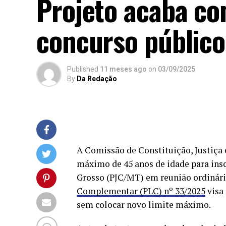
Projeto acaba co
concurso público
Published
11 meses ago
on
03/09/2025
By
Da Redação
A Comissão de Constituição, Justiça 
máximo de 45 anos de idade para insc
Grosso (PJC/MT) em reunião ordinária 
Complementar (PLC) nº 33/2025
visa
sem colocar novo limite máximo.