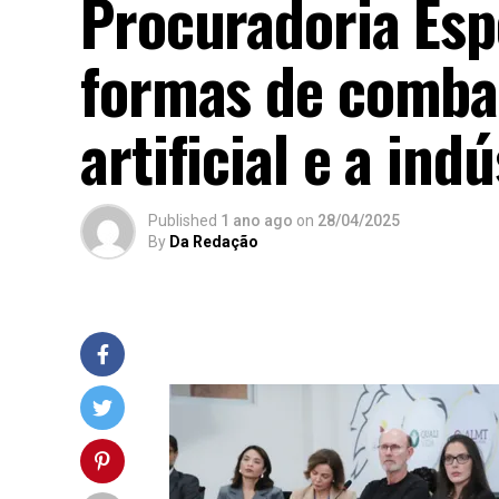
Procuradoria Esp
formas de combat
artificial e a ind
Published
1 ano ago
on
28/04/2025
By
Da Redação