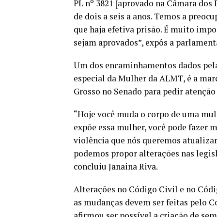
PL nº 3821 [aprovado na Câmara dos 
de dois a seis a anos. Temos a preocu
que haja efetiva prisão. É muito imp
sejam aprovados”, expôs a parlament
Um dos encaminhamentos dados pela 
especial da Mulher da ALMT, é a mar
Grosso no Senado para pedir atenção 
“Hoje você muda o corpo de uma mulh
expõe essa mulher, você pode fazer 
violência que nós queremos atualizar
podemos propor alterações nas legisl
concluiu Janaina Riva.
Alterações no Código Civil e no Códig
as mudanças devem ser feitas pelo C
afirmou ser possível a criação de se