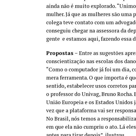
ainda não é muito explorado. “Unimos
mulher. Já que as mulheres são uma pa
colega teve contato com um advogado 
conseguiu chegar na assessora da dep
gente e estamos aqui, fazendo essa d
Propostas –
Entre as sugestões apres
conscientização nas escolas dos danos
“Como o computador já foi um dia, com
mera ferramenta. O que importa é que
sentido, estabelecer usos corretos pa
o professor do Univag, Bruno Rocha. 
União Europeia e os Estados Unidos j
vez que a plataforma vai ser responsa
No Brasil, nós temos a responsabiliz
em que ela não cumpriu o ato. Lá eles
antes para tirar depois”, ilustrou.