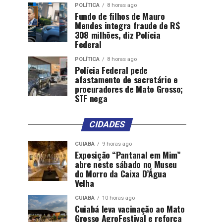
POLÍTICA
8 horas ago
Fundo de filhos de Mauro
Mendes integra fraude de R$
308 milhões, diz Polícia
Federal
POLÍTICA
8 horas ago
Polícia Federal pede
afastamento de secretário e
procuradores de Mato Grosso;
STF nega
CIDADES
CUIABÁ
9 horas ago
Exposição “Pantanal em Mim”
abre neste sábado no Museu
do Morro da Caixa D’Água
Velha
CUIABÁ
10 horas ago
Cuiabá leva vacinação ao Mato
Grosso AgroFestival e reforça