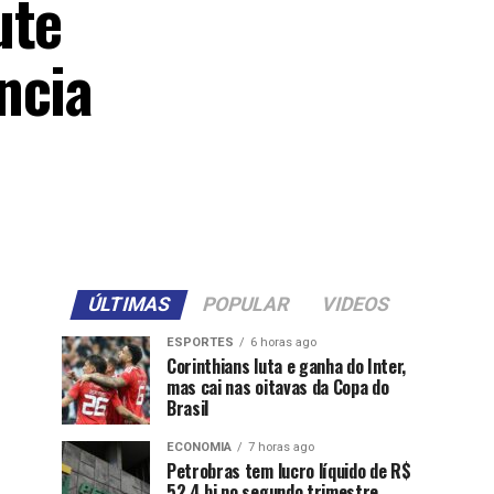
ute
ncia
ÚLTIMAS
POPULAR
VIDEOS
ESPORTES
6 horas ago
Corinthians luta e ganha do Inter,
mas cai nas oitavas da Copa do
Brasil
ECONOMIA
7 horas ago
Petrobras tem lucro líquido de R$
52,4 bi no segundo trimestre