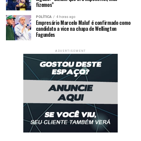
fizemos”
POLÍTICA
4 horas ago
Comentários
Empresário Marcelo Maluf é confirmado como
candidato a vice na chapa de Wellington
Fagundes
RELATED TOPICS:
APROVADOS
CIDADES
CONVOCA
DESTAQUE
DOCUMENTOS
ENTREGA
GRANDE
MAIS
ADVERTISEMENT
PARA
PREFEITURA
PROCESSO
SELETIVO
VÁRZEA
VARZEAGRANDE
VÁRZEAGRANDENSE
VÁRZEAGRANDENSES
VG
UP NEXT
Projeto “Volta ao Mundo” transforma Copa do Mundo em
aprendizado e integração entre alunos
DON'T MISS
PREFEITURA ENTREGA NOVO CENTRO MUNICIPAL DE
EDUCAÇÃO INFANTIL DE VÁRZEA GRANDE