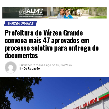
VÁRZEA GRANDE
Prefeitura de Várzea Grande
convoca mais 47 aprovados em
processo seletivo para entrega de
documentos
Published
2 meses ago
on
09/06/2026
By
Da Redação