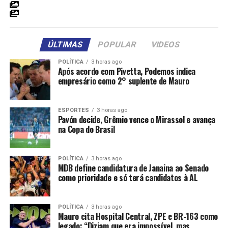
não acúmulo de cargos públicos, de disponibilidade para
cumprimento da jornada de trabalho e de veracidade das
informações e documentos apresentados, entre outros
requisitos previstos no edital.
ÚLTIMAS
POPULAR
VIDEOS
POLÍTICA
3 horas ago
A relação completa dos convocados pode ser consultada
Após acordo com Pivetta, Podemos indica
no Diário Oficial do Município, disponível no endereço:
empresário como 2° suplente de Mauro
https://diario.varzeagrande.mt.gov.br/
.
ESPORTES
3 horas ago
Galeria de Fotos
(3 fotos)
Pavón decide, Grêmio vence o Mirassol e avança
na Copa do Brasil
Fonte:
Prefeitura de Várzea Grande – MT
POLÍTICA
3 horas ago
MDB define candidatura de Janaina ao Senado
como prioridade e só terá candidatos à AL
POLÍTICA
3 horas ago
Mauro cita Hospital Central, ZPE e BR-163 como
legado: “Diziam que era impossível, mas