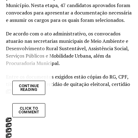
Município. Nesta etapa, 47 candidatos aprovados foram
convocados para apresentar a documentação necessária
e assumir os cargos para os quais foram selecionados.
De acordo com o ato administrativo, os convocados
atuarão nas secretarias municipais de Meio Ambiente e
Desenvolvimento Rural Sustentável, Assistência Social,
Serviços Públicos e Mobilidade Urbana, além da
Procuradoria Municipal.
Entre os documentos exigidos estão cópias do RG, CPF,
título de eleitor, certidão de quitação eleitoral, certidão
CONTINUE
READING
de nascimento ou casamento, comprovante de
residência, diploma conforme o requisito do cargo,
certidões negativas de antecedentes criminais das
CLICK TO
COMMENT
Justiças Estadual e Federal, além de atestado médico
admissional.
Também serão exigidas declarações de bens e valores, de