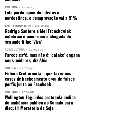
POLÍTICA
2 anos ago
Lula perde apoio de lulistas e
nordestinos, e desaprovação vai a 51%
ENTRETENIMENTO
2 anos ago
Rodrigo Santoro e Mel Fronckowiak
celebram o amor com a chegada do
segundo filho; ‘Viva’
AGRICULTURA
2 anos ago
Parece café, mas não é: ‘cafake’ engana
consumidores, diz Abic
POLÍCIA
2 anos ago
Polícia Civil orienta o que fazer nos
casos de hackeamento e/ou de falsos
perfis junto ao Facebook
POLÍTICA
1 ano ago
Wellington Fagundes protocola pedido
de audiência pública no Senado para
discutir Moratória da Soja