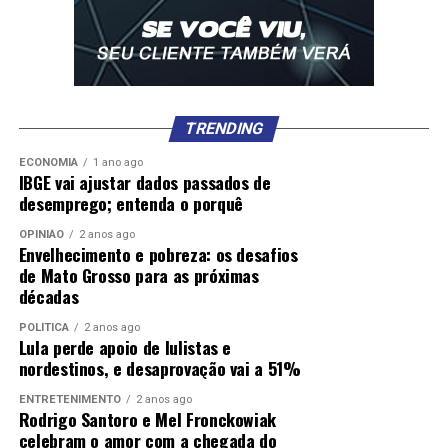
TRENDING
ECONOMIA
1 ano ago
IBGE vai ajustar dados passados de
desemprego; entenda o porquê
OPINIÃO
2 anos ago
Envelhecimento e pobreza: os desafios
de Mato Grosso para as próximas
décadas
POLÍTICA
2 anos ago
Lula perde apoio de lulistas e
nordestinos, e desaprovação vai a 51%
ENTRETENIMENTO
2 anos ago
Rodrigo Santoro e Mel Fronckowiak
celebram o amor com a chegada do