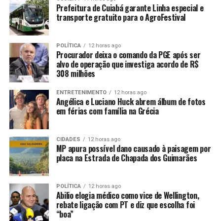
Prefeitura de Cuiabá garante Linha especial e
transporte gratuito para o AgroFestival
Essa unidade foi incluída no redimensionamento da
Educação Básica executado pela Secretaria de Estado de
Educação (Seduc) e repassada ao Município em 2021.
POLÍTICA
12 horas ago
Procurador deixa o comando da PGE após ser
alvo de operação que investiga acordo de R$
A prefeita de Várzea Grande, Flávia Moretti (PL),
308 milhões
destacou o seu compromisso com a educação municipal
e diz que quer zerar a fila de espera de matrículas. “Uma
ENTRETENIMENTO
12 horas ago
Angélica e Luciano Huck abrem álbum de fotos
das grandes prioridades da nossa gestão é com a
em férias com família na Grécia
educação do nosso Município, inclusive nossa grande
missão é encerrar esta grande fila de espera. Só no
primeiro semestre desbloqueamos várias obras de
CIDADES
12 horas ago
MP apura possível dano causado à paisagem por
escolas paradas por gestões anteriores que são
placa na Estrada de Chapada dos Guimarães
fundamentais para chegarmos a este objetivo”, conta
Moretti.
POLÍTICA
12 horas ago
O vice-prefeito de Várzea Grande, Tião da Zaeli (PL),
Abilio elogia médico como vice de Wellington,
rebate ligação com PT e diz que escolha foi
relata que a escola foi doada pelo Estado ao Município,
“boa”
porém, foi abandonada pela gestão anterior. “Temos a