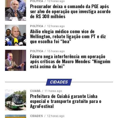
POLÍTICA
12 horas ago
Procurador deixa o comando da PGE após
ser alvo de operação que investiga acordo
de R$ 308 milhões
POLÍTICA
12 horas ago
Abilio elogia médico como vice de
Wellington, rebate ligação com PT e diz
que escolha foi “boa”
POLÍTICA
15 horas ago
Fávaro nega interferência em operação
após críticas de Mauro Mendes: “Ninguém
está acima da lei”
CIDADES
CUIABÁ
11 horas ago
Prefeitura de Cuiabá garante Linha
especial e transporte gratuito para o
AgroFestival
CIDADES
12 horas ago