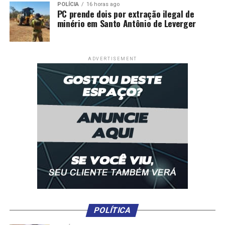
Várzea Grande realiza 1º Festival de Flores e Plantas
POLÍCIA
16 horas ago
PC prende dois por extração ilegal de
com abertura especial no Dia dos Namorados
minério em Santo Antônio de Leverger
ADVERTISEMENT
POLÍTICA