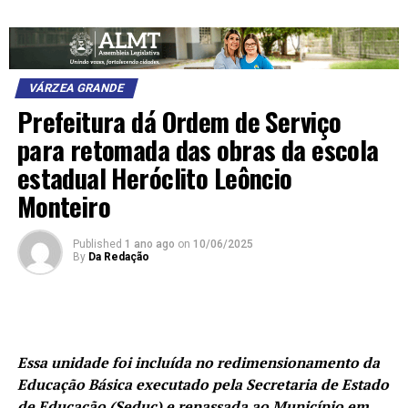
VÁRZEA GRANDE
Prefeitura dá Ordem de Serviço
para retomada das obras da escola
estadual Heróclito Leôncio
Monteiro
Published
1 ano ago
on
10/06/2025
By
Da Redação
Essa unidade foi incluída no redimensionamento da
Educação Básica executado pela Secretaria de Estado
de Educação (Seduc) e repassada ao Município em