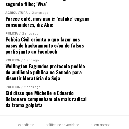
segundo filho; ‘Viva’
AGRICULTURA
2 anos ago
Parece café, mas não é: ‘cafake’ engana
consumidores, diz Abic
POLÍCIA
2 anos ago
Polícia Civil orienta o que fazer nos
casos de hackeamento e/ou de falsos
perfis junto ao Facebook
POLÍTICA
1 ano ago
Wellington Fagundes protocola pedido
de audiência pública no Senado para
discutir Moratória da Soja
POLÍTICA
2 anos ago
Cid disse que Michelle e Eduardo
Bolsonaro compunham ala mais radical
da trama golpista
expediente
política de privacidade
quem somos