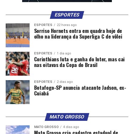
ESPORTES
ESPORTES
22 horas ago
Sorriso Hornets entra em quadra hoje de
olho na liderança da Superliga C de vôlei
ESPORTES
1 dia ago
Corinthians luta e ganha do Inter, mas cai
nas oitavas da Copa do Brasil
ESPORTES
2 dias ago
Botafogo-SP anuncia atacante Jadson, ex-
Cuiabá
MATO GROSSO
MATO GROSSO
4 dias ago
Mato Grosso cria cadastro estadual de