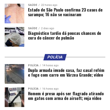
SAÚDE
22 horas ago
Estado de São Paulo confirma 23 casos de
sarampo; 16 não se vacinaram
SAÚDE
2 dias ago
Diagnóstico tardio dá poucas chances de
cura do câncer de pulmão
Comentários
POLÍCIA
RELATED TOPICS:
CIDADES
DÁ
DAS
DESTAQUE
ESCOLA
ESTADUAL
HERÓCLITO
LEÔNCIO
MONTEIRO
POLÍCIA
14 horas ago
OBRAS
ORDEM
PARA
PREFEITURA
RETOMADA
Dupla armada invade casa, faz casal refém
SERVIÇO
VÁRZEA
VARZEAGRANDE
VÁRZEAGRANDENSE
e foge com carro em Várzea Grande; vídeo
VÁRZEAGRANDENSES
VG
UP NEXT
Várzea Grande realiza panfletagem para
POLÍCIA
16 horas ago
Homem é preso após ser flagrado atirando
conscientização no Dia Mundial Contra o Trabalho
em gatos com arma de airsoft; veja vídeo
Infantil
DON'T MISS