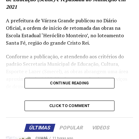
2021
A prefeitura de Várzea Grande publicou no Diário
Oficial, a ordem de início de retomada das obras na
Escola Estadual ‘Heróclito Monteiro’, no loteamento
Santa Fé, região do grande Cristo Rei.
Conforme a publicação, e atendendo aos critérios do
padrão Secretaria Municipal de Educação, Cultura,
Esporte e Lazer (Smecel), as obras abrangem uma área
aproximada de 4.600,00m², contemplando os serviços
CONTINUE READING
de demolição e retiradas, infraestrutura e
superestrutura, forro, fechamentos em alvenaria,
esquadrias, pisos internos, externos e calçamentos,
CLICK TO COMMENT
revestimentos internos e externos, pintura interna e
externa, instalações hidráulicas e sanitárias e instalações
elétricas, instalações de gás, sistema de proteção contra
ÚLTIMAS
POPULAR
VIDEOS
descargas atmosféricas, bancadas e granitos, serviços
diversos e limpeza de obra.
CUIABÁ
11 horas ago