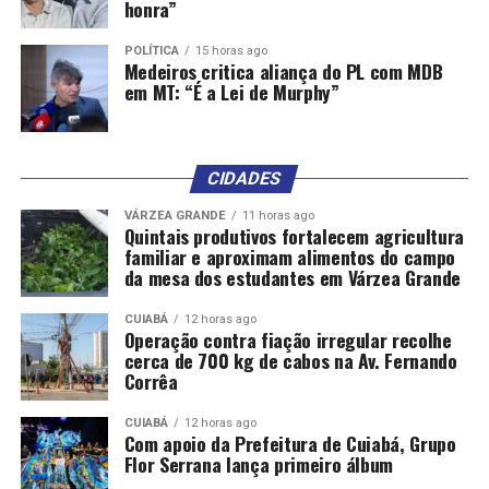
honra”
POLÍTICA
15 horas ago
Medeiros critica aliança do PL com MDB
em MT: “É a Lei de Murphy”
CIDADES
VÁRZEA GRANDE
11 horas ago
Quintais produtivos fortalecem agricultura
familiar e aproximam alimentos do campo
da mesa dos estudantes em Várzea Grande
CUIABÁ
12 horas ago
Operação contra fiação irregular recolhe
cerca de 700 kg de cabos na Av. Fernando
Corrêa
CUIABÁ
12 horas ago
Com apoio da Prefeitura de Cuiabá, Grupo
Flor Serrana lança primeiro álbum