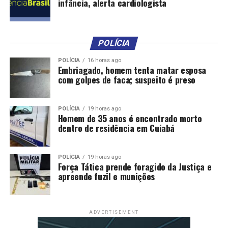
infância, alerta cardiologista
Comentários
RELATED TOPICS:
APROVADOS
CIDADES
CONVOCA
POLÍCIA
DESTAQUE
DOCUMENTOS
ENTREGA
PARA
PREFEITURA
PROCESSO
SELETIVO
POLÍCIA
16 horas ago
Embriagado, homem tenta matar esposa
UP NEXT
com golpes de faca; suspeito é preso
Sorteados do Casa Cuiabana têm até sexta-feira para
apresentar documentos
DON'T MISS
POLÍCIA
19 horas ago
Homem de 35 anos é encontrado morto
Várzea Grande contabiliza mais de 67 obras
dentro de residência em Cuiabá
estruturantes em apenas 1 ano e 5 meses
POLÍCIA
19 horas ago
Força Tática prende foragido da Justiça e
apreende fuzil e munições
ADVERTISEMENT