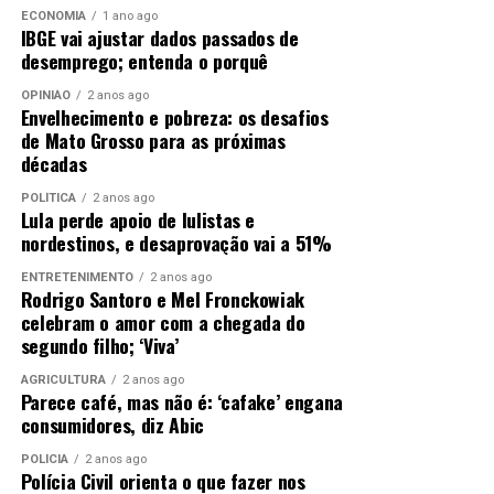
ECONOMIA
1 ano ago
IBGE vai ajustar dados passados de
desemprego; entenda o porquê
OPINIÃO
2 anos ago
Envelhecimento e pobreza: os desafios
de Mato Grosso para as próximas
décadas
POLÍTICA
2 anos ago
Lula perde apoio de lulistas e
nordestinos, e desaprovação vai a 51%
ENTRETENIMENTO
2 anos ago
Rodrigo Santoro e Mel Fronckowiak
celebram o amor com a chegada do
segundo filho; ‘Viva’
AGRICULTURA
2 anos ago
Parece café, mas não é: ‘cafake’ engana
consumidores, diz Abic
POLÍCIA
2 anos ago
Polícia Civil orienta o que fazer nos