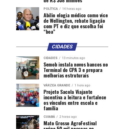
de R$ 308 milhões
POLÍTICA
14 horas ago
Abilio elogia médico como vice
de Wellington, rebate ligação
com PT e diz que escolha foi
“boa”
CIDADES
CIDADES
13 minutos ago
Semob instala novos bancos no
Terminal do CPA 3 e prepara
melhorias estruturais
VÁRZEA GRANDE
1 hora ago
Projeto Sacola Viajante
incentiva a leitura e fortalece
os vínculos entre escola e
família
CUIABÁ
2 horas ago
Mato Grosso AgroFestival
reúne 50 mil pessoas no