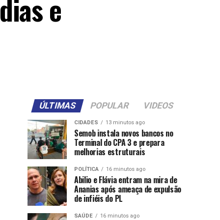
dias e
ÚLTIMAS
POPULAR
VIDEOS
CIDADES
13 minutos ago
Semob instala novos bancos no
Terminal do CPA 3 e prepara
melhorias estruturais
POLÍTICA
16 minutos ago
Abilio e Flávia entram na mira de
Ananias após ameaça de expulsão
de infiéis do PL
SAÚDE
16 minutos ago