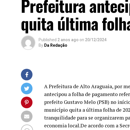
Prefeitura antec
quita última folh
Published
2 anos ago
on
20/12/2024
By
Da Redação
A Prefeitura de Alto Araguaia, por m
antecipou a folha de pagamento refer
prefeito Gustavo Melo (PSB) no início
município quita a última folha de 20
tranquilidade para se organizarem pa
economia local.De acordo com a Secre