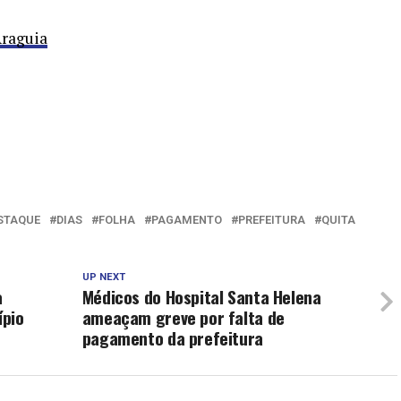
Araguia
STAQUE
DIAS
FOLHA
PAGAMENTO
PREFEITURA
QUITA
UP NEXT
a
Médicos do Hospital Santa Helena
ípio
ameaçam greve por falta de
pagamento da prefeitura