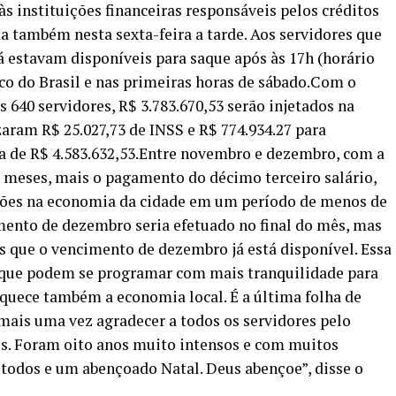
às instituições financeiras responsáveis pelos créditos
da também nesta sexta-feira a tarde. Aos servidores que
já estavam disponíveis para saque após às 17h (horário
nco do Brasil e nas primeiras horas de sábado.Com o
 640 servidores, R$ 3.783.670,53 serão injetados na
zaram R$ 25.027,73 de INSS e R$ 774.934.27 para
a de R$ 4.583.632,53.Entre novembro e dezembro, com a
s meses, mais o pagamento do décimo terceiro salário,
hões na economia da cidade em um período de menos de
mento de dezembro seria efetuado no final do mês, mas
es que o vencimento de dezembro já está disponível. Essa
s que podem se programar com mais tranquilidade para
 aquece também a economia local. É a última folha de
ais uma vez agradecer a todos os servidores pelo
s. Foram oito anos muito intensos e com muitos
 todos e um abençoado Natal. Deus abençoe”, disse o