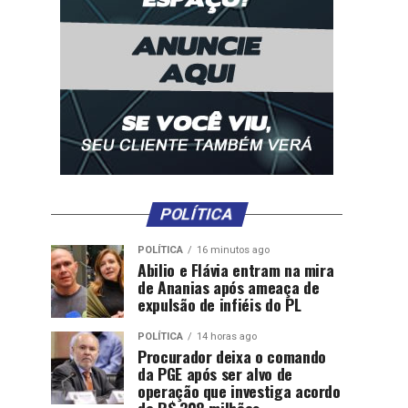
POLÍTICA
POLÍTICA
16 minutos ago
Abilio e Flávia entram na mira
de Ananias após ameaça de
expulsão de infiéis do PL
POLÍTICA
14 horas ago
Procurador deixa o comando
da PGE após ser alvo de
operação que investiga acordo