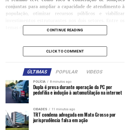
conjuntas para ampliar a capacidade de atendimento à
população, otimizar recursos públicos e viabilizar
investimentos estruturantes nos dois setores. Entre os
temas debatidos estiveram:
CONTINUE READING
• a expansão da atenção primária à saúde;
• a retomada de obras;
CLICK TO COMMENT
• o fortalecimento do transporte escolar;
• a reforma de unidades educacionais; e
• a ampliação de vagas na educação infantil.
ÚLTIMAS
POPULAR
VIDEOS
Também participaram do encontro os vereadores
POLÍCIA
8 minutos ago
Dupla é presa durante operação da PC por
Coronel Dias, Michelly Alencar, Baixinha Giraldelli e
pedofilia e indução à automutilação na internet
Dilemário Alencar, além de outros parlamentares
municipais.
CIDADES
11 minutos ago
Na área da saúde, os gestores discutiram medidas para
TRT condena advogada em Mato Grosso por
jurisprudência falsa em ação
ampliar a cobertura da Estratégia Saúde da Família
(ESF), fortalecer o atendimento preventivo e reduzir a