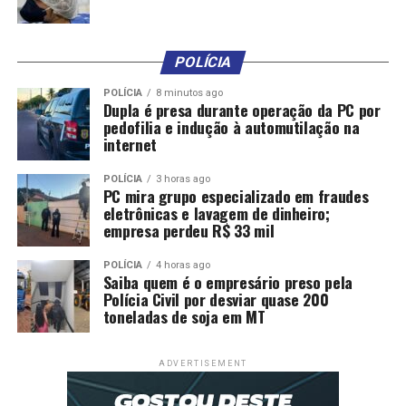
filantrópicas.
O governador Otaviano Pivetta apresentou uma
POLÍCIA
proposta de cooperação para acelerar reformas em
unidades escolares municipais por meio de
POLÍCIA
8 minutos ago
Dupla é presa durante operação da PC por
transferências diretas de recursos do Estado para as
pedofilia e indução à automutilação na
prefeituras. Segundo o governador, a intenção é
internet
simplificar os processos para garantir mais agilidade na
execução das obras.
POLÍCIA
3 horas ago
PC mira grupo especializado em fraudes
eletrônicas e lavagem de dinheiro;
“O Estado está disposto a apoiar os municípios para que
empresa perdeu R$ 33 mil
as reformas aconteçam com rapidez. A proposta é dar
autonomia às prefeituras para executar os projetos e
POLÍCIA
4 horas ago
Saiba quem é o empresário preso pela
acelerar a melhoria das escolas”, explicou.
Polícia Civil por desviar quase 200
toneladas de soja em MT
Outro tema debatido foi a necessidade de ampliar
investimentos em programas de recomposição da
aprendizagem, especialmente após os impactos
ADVERTISEMENT
observados nos indicadores educacionais dos últimos