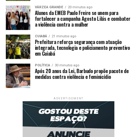
demanda por serviços de média e alta complexidade. O
VÁRZEA GRANDE
20 minutos ago
Alunos da EMEB Paulo Freire se unem para
objetivo é garantir que o cidadão tenha acesso mais
fortalecer a campanha Agosto Lilás e combater
rápido aos cuidados básicos.
a violência contra a mulher
A secretária municipal de Saúde de Cuiabá, Deisi de
CUIABÁ
21 minutos ago
Cássia Bocalon Maia, destacou a necessidade de investir
Prefeitura reforça segurança com atuação
integrada, tecnologia e policiamento preventivo
na prevenção como forma de enfrentar o aumento das
em Cuiabá
doenças crônicas e dos casos que acabam chegando em
situação de urgência à rede hospitalar.
POLÍTICA
30 minutos ago
Após 20 anos da Lei, Barbudo propõe pacote de
“Precisamos fortalecer a atenção primária como porta
medidas contra violência e feminicídio
de entrada do sistema. Trabalhar prevenção e
acompanhamento contínuo é fundamental para evitar o
agravamento de doenças e reduzir a pressão sobre os
ADVERTISEMENT
hospitais”, disse.
Durante a reunião, também foram discutidas
alternativas para acelerar atendimentos especializados,
incluindo demandas reprimidas em áreas como