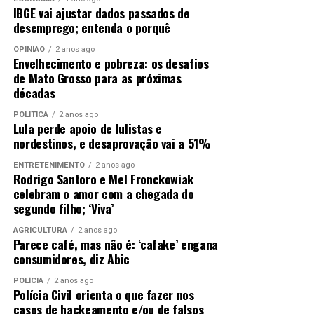
IBGE vai ajustar dados passados de
desemprego; entenda o porquê
OPINIÃO
2 anos ago
Envelhecimento e pobreza: os desafios
de Mato Grosso para as próximas
décadas
POLÍTICA
2 anos ago
Lula perde apoio de lulistas e
nordestinos, e desaprovação vai a 51%
ENTRETENIMENTO
2 anos ago
Rodrigo Santoro e Mel Fronckowiak
celebram o amor com a chegada do
segundo filho; ‘Viva’
AGRICULTURA
2 anos ago
Parece café, mas não é: ‘cafake’ engana
consumidores, diz Abic
POLÍCIA
2 anos ago
Polícia Civil orienta o que fazer nos
casos de hackeamento e/ou de falsos