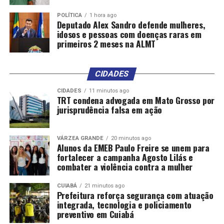
POLÍTICA
1 hora ago
Deputado Alex Sandro defende mulheres,
idosos e pessoas com doenças raras em
primeiros 2 meses na ALMT
Comentários
CIDADES
CIDADES
11 minutos ago
TRT condena advogada em Mato Grosso por
RELATED TOPICS:
AMPLIAÇÃO
CBA
CIDADES
CUIABÁ
jurisprudência falsa em ação
DESTAQUE
DISCUTEM
EDUCAÇÃO
GOVERNADOR
INFANTIL
OBRAS
PREFEITO
SAÚDE
VAGAS
UP NEXT
VÁRZEA GRANDE
20 minutos ago
Projeto Pomar nas Escolas incentiva educação
Alunos da EMEB Paulo Freire se unem para
ambiental e arborização em Cuiabá
fortalecer a campanha Agosto Lilás e
combater a violência contra a mulher
DON'T MISS
Cuiabá mantém cenário estável para meningite e
CUIABÁ
21 minutos ago
reforça importância da vacinação e do diagnóstico
Prefeitura reforça segurança com atuação
precoce
integrada, tecnologia e policiamento
preventivo em Cuiabá