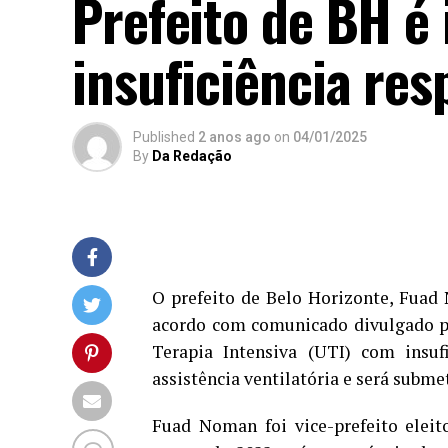
Prefeito de BH é
insuficiência res
Published
2 anos ago
on
04/01/2025
By
Da Redação
O
prefeito de Belo Horizonte, Fuad N
acordo com comunicado divulgado pe
Terapia Intensiva (UTI) com insufi
assistência ventilatória e será subm
Fuad Noman foi vice-prefeito elei