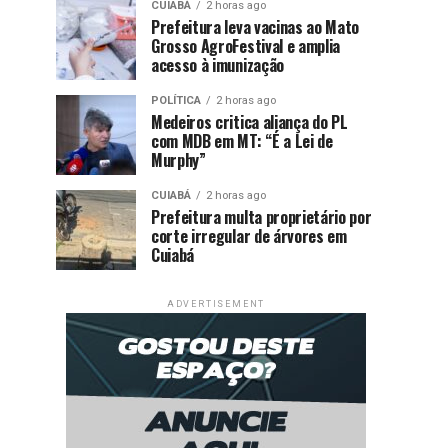
CUIABÁ
2 horas ago
Prefeitura leva vacinas ao Mato
Grosso AgroFestival e amplia
acesso à imunização
POLÍTICA
2 horas ago
Medeiros critica aliança do PL
com MDB em MT: “É a Lei de
Murphy”
CUIABÁ
2 horas ago
Prefeitura multa proprietário por
corte irregular de árvores em
Cuiabá
ADVERTISEMENT