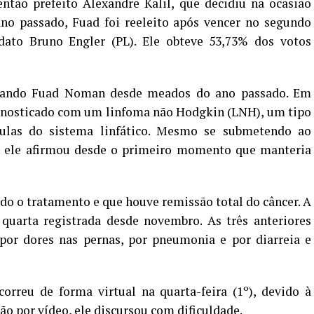
ntão prefeito Alexandre Kalil, que decidiu na ocasião
ano passado, Fuad foi reeleito após vencer no segundo
dato Bruno Engler (PL). Ele obteve 53,73% dos votos
ando Fuad Noman desde meados do ano passado. Em
iagnosticado com um linfoma não Hodgkin (LNH), um tipo
ulas do sistema linfático. Mesmo se submetendo ao
, ele afirmou desde o primeiro momento que manteria
do o tratamento e que houve remissão total do câncer. A
 quarta registrada desde novembro. As três anteriores
por dores nas pernas, por pneumonia e por diarreia e
orreu de forma virtual na quarta-feira (1º), devido à
o por vídeo, ele discursou com dificuldade.