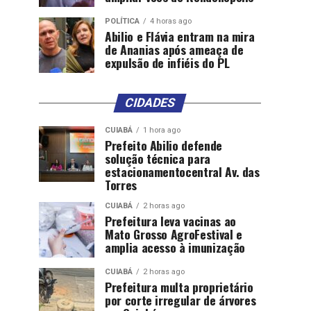
POLÍTICA
4 horas ago
Abilio e Flávia entram na mira
de Ananias após ameaça de
expulsão de infiéis do PL
CIDADES
CUIABÁ
1 hora ago
Prefeito Abilio defende
solução técnica para
estacionamentocentral Av. das
Torres
CUIABÁ
2 horas ago
Prefeitura leva vacinas ao
Mato Grosso AgroFestival e
amplia acesso à imunização
CUIABÁ
2 horas ago
Prefeitura multa proprietário
por corte irregular de árvores