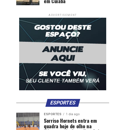
em Cuiabá
ADVERTISEMENT
ESPORTES
ESPORTES
1 dia ago
Sorriso Hornets entra em
quadra hoje de olho na