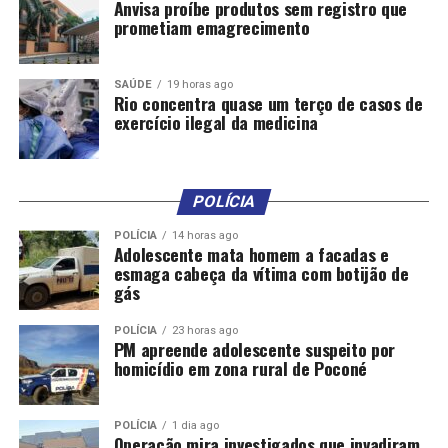
Anvisa proíbe produtos sem registro que
UP NEXT
prometiam emagrecimento
Pivetta envia projeto de lei à AL para regulamentar
consignados e considera CPI desnecessária
SAÚDE
19 horas ago
DON'T MISS
Rio concentra quase um terço de casos de
Estado quer limitar até 35% descontos dos consignados
exercício ilegal da medicina
e acabar com cobrança de taxas
POLÍCIA
POLÍCIA
14 horas ago
Adolescente mata homem a facadas e
esmaga cabeça da vítima com botijão de
gás
POLÍCIA
23 horas ago
PM apreende adolescente suspeito por
homicídio em zona rural de Poconé
POLÍCIA
1 dia ago
Operação mira investigados que invadiram