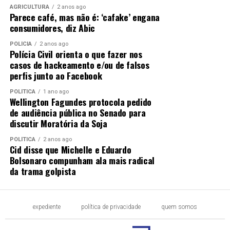
AGRICULTURA
2 anos ago
Parece café, mas não é: ‘cafake’ engana
consumidores, diz Abic
POLÍCIA
2 anos ago
Polícia Civil orienta o que fazer nos
casos de hackeamento e/ou de falsos
perfis junto ao Facebook
POLÍTICA
1 ano ago
Wellington Fagundes protocola pedido
de audiência pública no Senado para
discutir Moratória da Soja
POLÍTICA
2 anos ago
Cid disse que Michelle e Eduardo
Bolsonaro compunham ala mais radical
da trama golpista
expediente
política de privacidade
quem somos