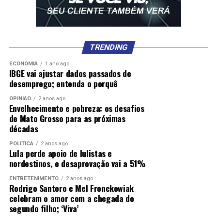
TRENDING
ECONOMIA
1 ano ago
IBGE vai ajustar dados passados de
desemprego; entenda o porquê
OPINIÃO
2 anos ago
Envelhecimento e pobreza: os desafios
de Mato Grosso para as próximas
décadas
POLÍTICA
2 anos ago
Lula perde apoio de lulistas e
nordestinos, e desaprovação vai a 51%
ENTRETENIMENTO
2 anos ago
Rodrigo Santoro e Mel Fronckowiak
celebram o amor com a chegada do
segundo filho; ‘Viva’