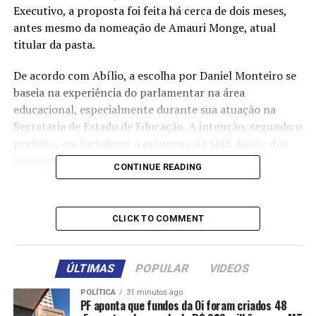
Executivo, a proposta foi feita há cerca de dois meses,
antes mesmo da nomeação de Amauri Monge, atual
titular da pasta.
De acordo com Abílio, a escolha por Daniel Monteiro se
baseia na experiência do parlamentar na área
educacional, especialmente durante sua atuação na
Secretaria de Estado de Educação. A intenção, segundo o
prefeito, era fortalecer a estrutura da SME diante dos
inúmeros desafios enfrentados pela gestão.
CONTINUE READING
“Era uma ideia de reforçar a secretaria com alguém que
conhece bem o setor. O Daniel tem bastante experiência,
CLICK TO COMMENT
entende muito de educação. Mas ele nunca oficializou
uma resposta. A conversa ficou parada e, depois, outros
assuntos acabaram se sobrepondo”, disse o prefeito em
ÚLTIMAS
POPULAR
VIDEOS
entrevista à imprensa.
POLÍTICA
31 minutos ago
PF aponta que fundos da Oi foram criados 48
Apesar de o convite não ter avançado, Abílio deixou