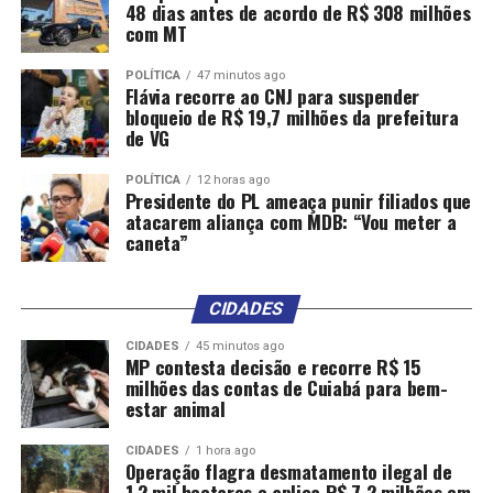
48 dias antes de acordo de R$ 308 milhões
com MT
POLÍTICA
47 minutos ago
Flávia recorre ao CNJ para suspender
bloqueio de R$ 19,7 milhões da prefeitura
de VG
POLÍTICA
12 horas ago
Presidente do PL ameaça punir filiados que
atacarem aliança com MDB: “Vou meter a
caneta”
CIDADES
CIDADES
45 minutos ago
MP contesta decisão e recorre R$ 15
milhões das contas de Cuiabá para bem-
estar animal
CIDADES
1 hora ago
Operação flagra desmatamento ilegal de
1,2 mil hectares e aplica R$ 7,2 milhões em