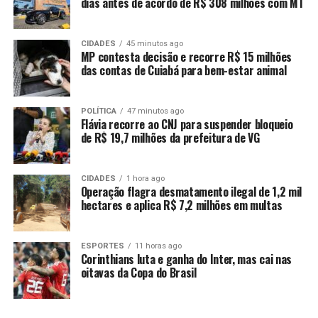
dias antes de acordo de R$ 308 milhões com MT
claro que a proposta ainda está de pé. Ele ressaltou que
sua intenção era criar uma gestão compartilhada, em
que Amauri Monge se tornaria adjunto da pasta, uma
CIDADES
45 minutos ago
MP contesta decisão e recorre R$ 15 milhões
vez que o vereador só poderia assumir formalmente a
das contas de Cuiabá para bem-estar animal
secretaria se se licenciasse da Câmara Municipal.
“O objetivo era montar um time técnico forte, com dois
POLÍTICA
47 minutos ago
Flávia recorre ao CNJ para suspender bloqueio
nomes experientes. O Daniel tem bom relacionamento
de R$ 19,7 milhões da prefeitura de VG
com o Amauri, e juntos poderiam ajudar a enfrentar os
grandes desafios da Educação em Cuiabá”, justificou.
CIDADES
1 hora ago
Abílio também reconheceu que a Educação tem sido um
Operação flagra desmatamento ilegal de 1,2 mil
hectares e aplica R$ 7,2 milhões em multas
dos pontos mais sensíveis de sua administração, citando
problemas estruturais nas escolas, déficit de vagas e o
alto número de servidores como entraves para avanços
ESPORTES
11 horas ago
na área.
Corinthians luta e ganha do Inter, mas cai nas
oitavas da Copa do Brasil
“A Secretaria de Educação concentra o maior número de
funcionários da prefeitura e também o maior volume de